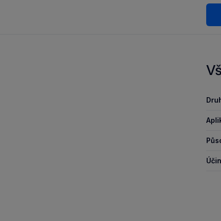
Vš
Druh
Apli
Půso
Účin