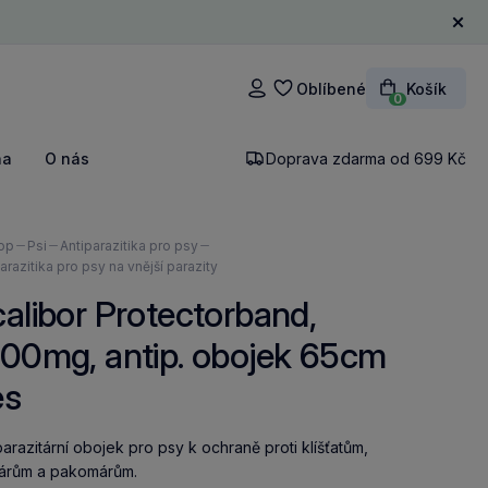
Zavří
Oblíbené
Košík
Přihlášení
0
na
O nás
Doprava zdarma od 699 Kč
ázíte
op
Psi
Antiparazitika pro psy
arazitika pro psy na vnější parazity
alibor Protectorband,
00mg, antip. obojek 65cm
es
parazitární obojek pro psy k ochraně proti klíšťatům,
árům a pakomárům.