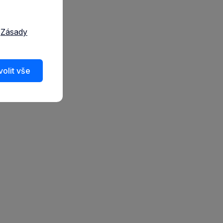
a
Zásady
olit vše