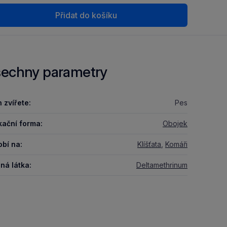
Přidat do košíku
echny parametry
 zvířete:
Pes
kační forma:
Obojek
bí na:
Klíšťata
,
Komáři
ná látka:
Deltamethrinum