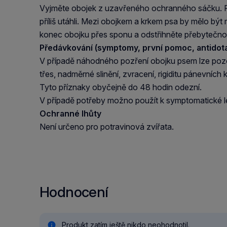
Vyjměte obojek z uzavřeného ochranného sáčku. Při
příliš utáhli. Mezi obojkem a krkem psa by mělo být
konec obojku přes sponu a odstřihněte přebytečno
Předávkování (symptomy, první pomoc, antidota
V případě náhodného pozření obojku psem lze pozo
třes, nadměrné slinění, zvracení, rigiditu pánevních
Tyto příznaky obyčejně do 48 hodin odezní.
V případě potřeby možno použít k symptomatické 
Ochranné lhůty
Není určeno pro potravinová zvířata.
Hodnocení
Produkt zatím ještě nikdo neohodnotil.