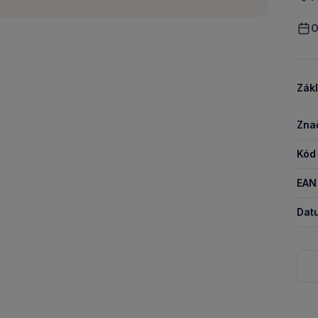
O
Zákl
Zna
Kód
EAN
Dat