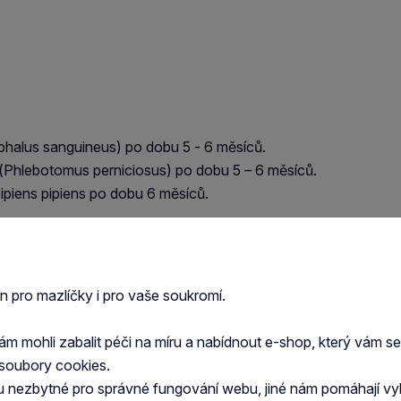
ephalus sanguineus) po dobu 5 - 6 měsíců.
Phlebotomus perniciosus) po dobu 5 – 6 měsíců.
ipiens pipiens po dobu 6 měsíců.
na pyretroidy.
en pro mazlíčky i pro vaše soukromí.
 mohli zabalit péči na míru a nabídnout e-shop, který vám s
í teprve po jednom týdnu, je potřeba obojek
soubory cookies.
taci.
u nezbytné pro správné fungování webu, jiné nám pomáhají vy