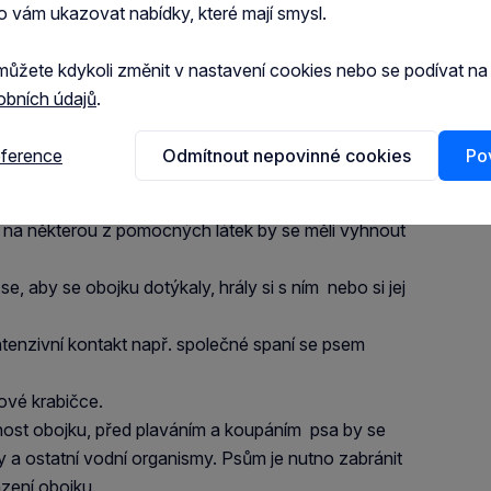
šťat v době nasazeného obojku. Za nepříznivých
o vám ukazovat nabídky, které mají smysl.
infekčních onemocnění klíšťaty nebo pakomáry.
můžete kdykoli změnit v nastavení cookies nebo se podívat n
obních údajů
.
ndejte a čekejte dokud symptomy nepominou.
eference
Odmítnout nepovinné cookies
Pov
erinární léčivý přípravek zvířatům
studenou vodou.
bo na některou z pomocných látek by se měli vyhnout
, aby se obojku dotýkaly, hrály si s ním nebo si jej
enzivní kontakt např. společné spaní se psem
ové krabičce.
nnost obojku, před plaváním a koupáním psa by se
by a ostatní vodní organismy. Psům je nutno zabránit
zení obojku.