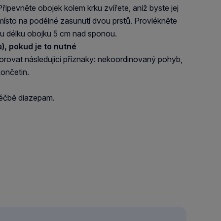
pevněte obojek kolem krku zvířete, aniž byste jej
 místo na podélné zasunutí dvou prstů. Provlékněte
u délku obojku 5 cm nad sponou.
), pokud je to nutné
rovat následující příznaky: nekoordinovaný pohyb,
 končetin.
léčbě diazepam.