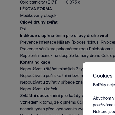
Oxid titaničitý (E171) 0,375 g
LÉKOVÁ FORMA
Medikovaný obojek.
Cílové druhy zvířat
Psi
Indikace s upřesněním pro cílový druh zvířat
Prevence infestace klíšťaty (Ixodes ricinus; Rhipic
Prevence sání krve pakomárem rodu Phlebotomus (
Repelentní účinek na dospělé komáry druhu Culex p
Kontraindikace
Nepoužívat u štěňat mladších 7 týdnů.
Cookies
Nepoužívat u psů s kožními lézemi.
Nepoužívat u zvířat v případě známé přecitlivělosti 
Balíčky nej
Nepoužívat u koček.
Zvláštní upozornění pro každý cílový druh
Abychom vám
Vzhledem k tomu, že k plnému účinku obojku docház
používáme 
nasadit týden před vystavením zvířetě možné infes
Některé jso