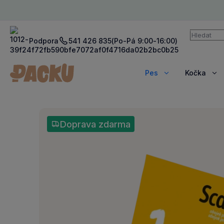
Vyhledává
Podpora
541 426 835
(Po-Pá 9:00-16:00)
Pes
Kočka
Zobrazit
Zob
více
víc
Doprava zdarma