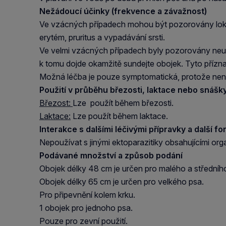
Nežádoucí účinky (frekvence a závažnost)
Ve vzácných případech mohou být pozorovány lokal
erytém, pruritus a vypadávání srsti.
Ve velmi vzácných případech byly pozorovány neuro
k tomu dojde okamžitě sundejte obojek. Tyto příz
Možná léčba je pouze symptomatická, protože není
Použití v průběhu březosti, laktace nebo snášk
Březost:
Lze použít během březosti.
Laktace:
Lze použít během laktace.
Interakce s dalšími léčivými přípravky a další f
Nepoužívat s jinými ektoparazitiky obsahujícími org
Podávané množství a způsob podání
Obojek délky 48 cm je určen pro malého a středníh
Obojek délky 65 cm je určen pro velkého psa.
Pro připevnění kolem krku.
1 obojek pro jednoho psa.
Pouze pro zevní použití.