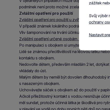
V ojedinělých případech může dojít k uchycení klí
zážitek neb
podmínek není proto možné zcela vyloučit přenos 
Zvláštní opatření pro použití
Svůj výběr 
Zvláštní opatření pro použití u zvířat
ochrany os
V případě známek lokálního podráždění obojek su
Vliv šamponování na trvání účinku nebyl zkoumán.
Nastavit pr
Zvláštní opatření určené osobám, které podávají vet
Po manipulaci s obojkem si umyjte ruce mýdlem a 
Lidé se známou přecitlivělostí na léčivou látku ne
kontaktu s obojkem.
Nedovolte dětem, především mladším 2 let, dotýkat se
vkládaly do úst.
Malým dětem by neměl být dovolen dlhouhodobý int
s nasazeným obojkem.
Uchovávejte sáček s obojkem až do použití v papír
Ačkoli příležitostný kontakt s vodou nesnižuje úči
měl sundat, protože účinná látka je škodlivá pro ry
v plavání ve vodě po dobu prvních pěti dnů po nasa