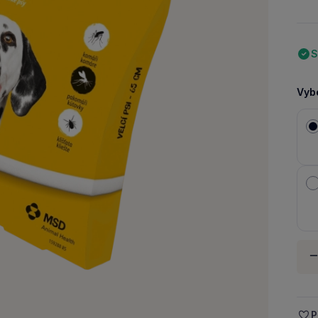
S
Vybe
Množ
-
P