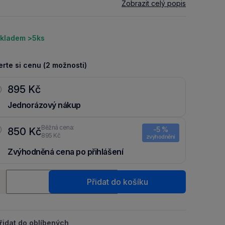
Zobrazit celý popis
kladem >5ks
rte si cenu (2 možnosti)
895 Kč
Jednorázový nákup
Běžná cena:
-5 %
850 Kč
895 Kč
zvýhodnění
Zvýhodněná cena po přihlášení
Ušetři 45 Kč díky 5 % za
registraci
nebo
přihlášení
do Moje
ství
Packu.
Přidat do košíku
+
řidat do oblíbených