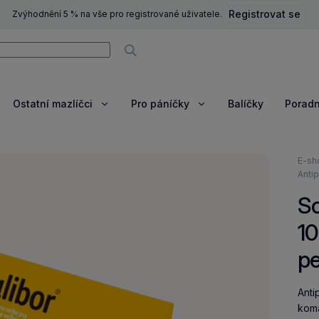
Registrovat se
Zvýhodnění 5 % na vše pro registrované uživatele.
ní
Vyhledávat
Ostatní mazlíčci
Pro páníčky
Balíčky
Porad
razit
Zobrazit
Zobrazit
e
více
více
Nach
E-sh
se
Antip
zde:
Sc
10
p
Anti
kom