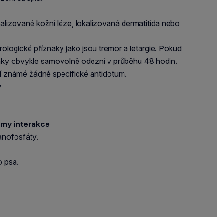
izované kožní léze, lokalizovaná dermatitída nebo
logické příznaky jako jsou tremor a letargie. Pokud
naky obvykle samovolně odezní v průběhu 48 hodin.
 známé žádné specifické antidotum.
y
ormy interakce
anofosfáty.
o psa.