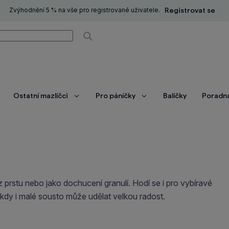
Zvýhodnění 5 % na vše pro registrované uživatele.
Registrovat se
í
Vyhledávat
Ostatní mazlíčci
Pro páníčky
Balíčky
Poradn
brazit
Zobrazit
Zobrazit
ce
více
více
z prstu nebo jako dochucení granulí. Hodí se i pro vybíravé
kdy i malé sousto může udělat velkou radost.