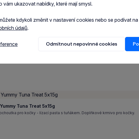
o vám ukazovat nabídky, které mají smysl.
můžete kdykoli změnit v nastavení cookies nebo se podívat n
obních údajů
.
t Yummy Salmon Treat 5x15g
houtka pro kočky - lízací pasta s lososem. Doplňkové krmivo pro kočky.
eference
Odmítnout nepovinné cookies
Po
t Yummy Tuna Treat 5x15g
houtka pro kočky - lízací pasta s tuňákem. Doplňkové krmivo pro kočky.