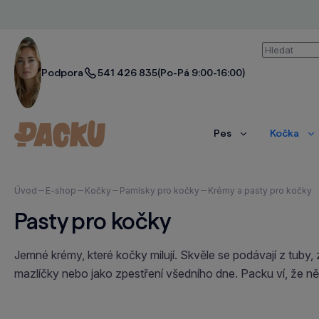
Vyhledáván
Podpora
541 426 835
(Po-Pá 9:00-16:00)
Pes
Kočka
Zobrazit
Zo
více
ví
Nacházíte
Úvod
E-shop
Kočky
Pamlsky pro kočky
Krémy a pasty pro kočky
se
Pasty pro kočky
zde:
Jemné krémy, které kočky milují. Skvěle se podávají z tuby, 
mazlíčky nebo jako zpestření všedního dne. Packu ví, že ně