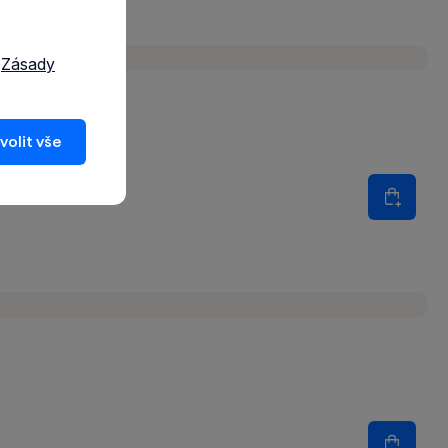
a
Zásady
volit vše
Množství
Do koš
Množství