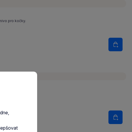
mivo pro kočky.
Množství
Do koš
ky.
edne,
Množství
Do koš
lepšovat