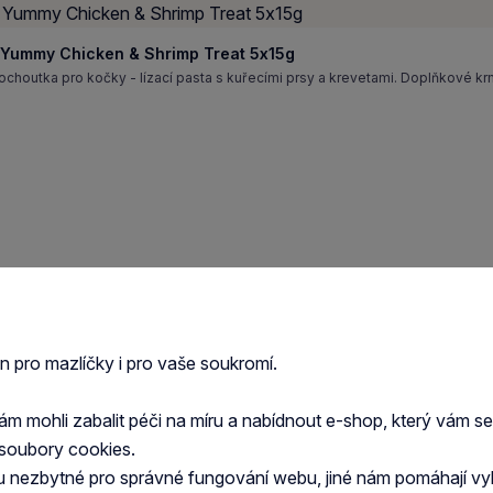
 Yummy Chicken & Shrimp Treat 5x15g
houtka pro kočky - lízací pasta s kuřecími prsy a krevetami. Doplňkové kr
t Yummy Chicken Treat 5x15g
houtka pro kočky - lízací pasta s kuřecími prsy. Doplňkové krmivo pro koč
en pro mazlíčky i pro vaše soukromí.
 mohli zabalit péči na míru a nabídnout e-shop, který vám s
soubory cookies.
u nezbytné pro správné fungování webu, jiné nám pomáhají vy