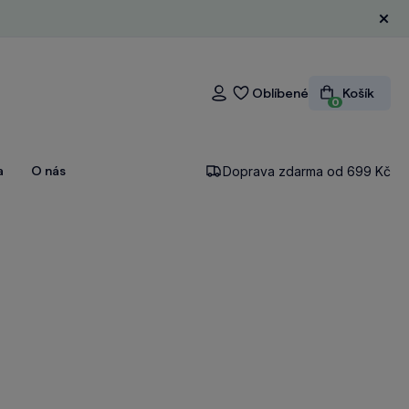
Zavří
Oblíbené
Košík
Přihlášení
0
a
O nás
Doprava zdarma od 699 Kč