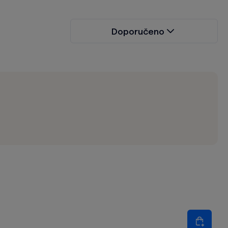
Doporučeno
Množství
Do koš