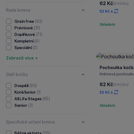
62 Kč
(9 Kč/ks)
Řada krmiva
52 Kč s
(92)
Grain free
Skladem
(31)
Prémiové
(71)
Doplňkové
(4)
Kompletní
(2)
Speciální
Zobrazit více +
Pochoutka kočk
Stáří kočky
Krémová pochoutka 
62 Kč
(9 Kč/ks)
(93)
Dospělí
(1)
Kotě/Junior
52 Kč s
(65)
All Life Stages
(3)
Senior
Skladem
Specifické určení krmiva
(76)
Běžná aktivita