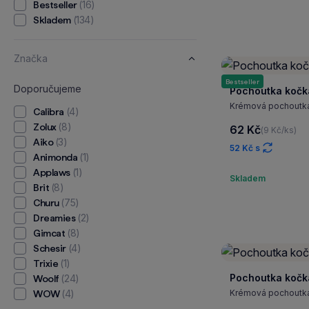
(16)
Bestseller
(134)
Skladem
Značka
Bestseller
Doporučujeme
Pochoutka kočk
Krémová pochoutka 
(4)
Calibra
(8)
Zolux
62 Kč
(9 Kč/ks)
(3)
Aiko
52 Kč s
(1)
Animonda
(1)
Applaws
Skladem
(8)
Brit
(75)
Churu
(2)
Dreamies
(8)
Gimcat
(4)
Schesir
(1)
Trixie
Pochoutka kočk
(24)
Woolf
(4)
Krémová pochoutka 
WOW