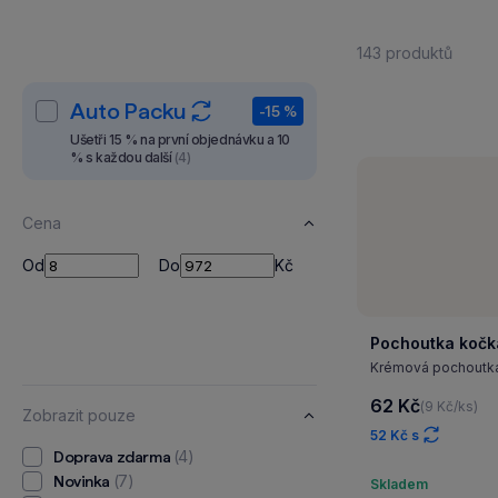
143 produktů
Auto Packu
-15 %
Ušetři 15 % na první objednávku a 10
% s každou další
(4)
Cena
Od
Do
Od
Do
Kč
Pochoutka kočk
Krémová pochoutka 
62 Kč
(9 Kč/ks)
Zobrazit pouze
52 Kč s
(4)
Doprava zdarma
(7)
Novinka
Skladem