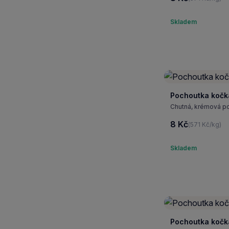
Skladem
Pochoutka kočk
Chutná, krémová p
8 Kč
(571 Kč/kg)
Skladem
Pochoutka kočk