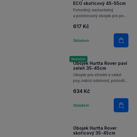
ECO skořicový 45-55cm
Pohodlný, nastavitelný
a polstrovaný obojek pro psy
z recyklovaného materiálu
617 Kč
a s reflexními 3M prvky pro
každodenní použití.
Množství
Skladem
Do koš
Bestseller
Obojek Hurtta Rover paví
zeleň 35-45cm
Obojek pro střední a velké
psy, nabízí odolnost, pohodlí
a bezpečnost pro každé
634 Kč
dobrodružství.
Množství
Skladem
Do koš
Obojek Hurtta Rover
skořicový 35-45cm