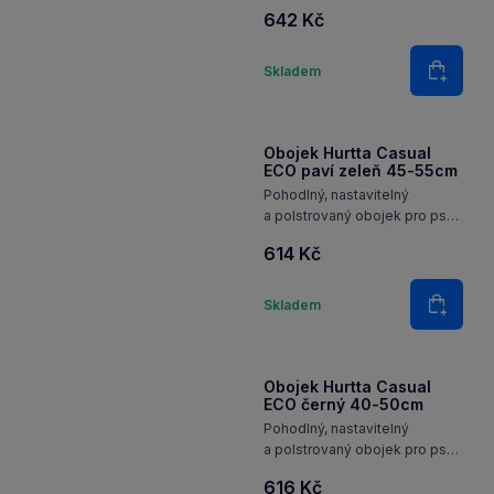
z recyklovaného materiálu
642 Kč
a s reflexními 3M prvky pro
každodenní použití.
Množství
Skladem
Do koš
Obojek Hurtta Casual
ECO paví zeleň 45-55cm
Pohodlný, nastavitelný
a polstrovaný obojek pro psy
z recyklovaného materiálu
614 Kč
a s reflexními 3M prvky pro
každodenní použití.
Množství
Skladem
Do koš
Obojek Hurtta Casual
ECO černý 40-50cm
Pohodlný, nastavitelný
a polstrovaný obojek pro psy
z recyklovaného materiálu
616 Kč
a s reflexními 3M prvky pro