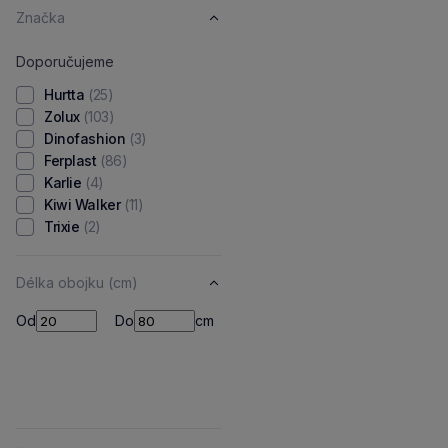
Značka
Doporučujeme
Hurtta
(25)
Zolux
(103)
Dinofashion
(3)
Ferplast
(86)
Karlie
(4)
Kiwi Walker
(11)
Trixie
(2)
Délka obojku (cm)
Od
Do
Od
Do
cm