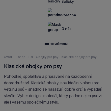
Balíčky
Poradna
O nás
Hlavní menu
Nacházíte
Úvod
E-shop
Psi
Obojky pro psy
Klasické obojky pro psy
se
Klasické obojky pro psy
zde:
Pohodlné, spolehlivé a připravené na každodenní
dobrodružství. Klasické obojky jsou ideální volbou pro
většinu psů – snadno se nasazují, dobře drží a vypadají
skvěle. Vyber design i materiál, který padne nejen psovi,
ale i vašemu společnému stylu.