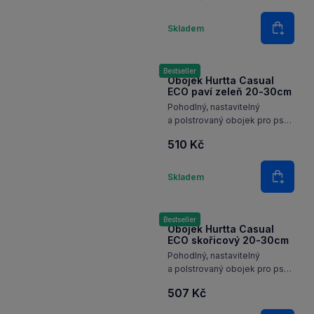
každodenní použití.
Množství
Skladem
Do koš
Bestseller
Obojek Hurtta Casual
ECO paví zeleň 20-30cm
Pohodlný, nastavitelný
a polstrovaný obojek pro psy
z recyklovaného materiálu
510 Kč
a s reflexními 3M prvky pro
každodenní použití.
Množství
Skladem
Do koš
Bestseller
Obojek Hurtta Casual
ECO skořicový 20-30cm
Pohodlný, nastavitelný
a polstrovaný obojek pro psy
z recyklovaného materiálu
507 Kč
a s reflexními 3M prvky pro
každodenní použití.