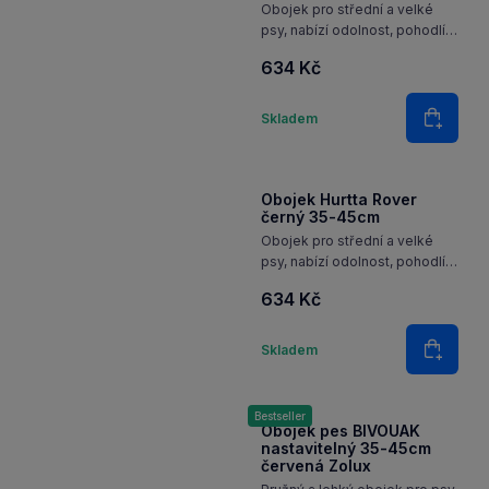
Obojek pro střední a velké
psy, nabízí odolnost, pohodlí
a bezpečnost pro každé
634 Kč
dobrodružství.
Množství
Skladem
Do koš
Obojek Hurtta Rover
černý 35-45cm
Obojek pro střední a velké
psy, nabízí odolnost, pohodlí
a bezpečnost pro každé
634 Kč
dobrodružství.
Množství
Skladem
Do koš
Bestseller
Obojek pes BIVOUAK
nastavitelný 35-45cm
červená Zolux