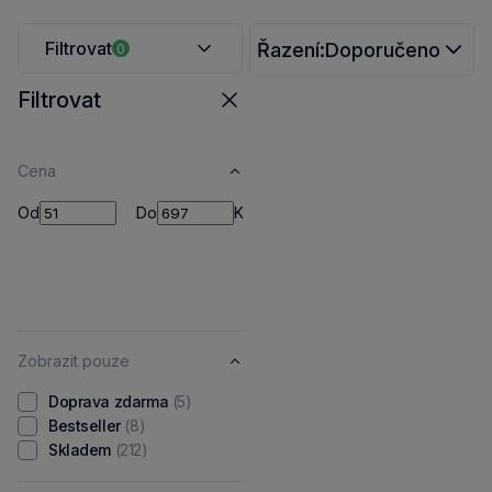
Filtrovat
Řazení:
Doporučeno
0
Filtrovat
Zavřít
Cena
Od
Do
Od
Do
Kč
Zobrazit pouze
Doprava zdarma
(5)
Bestseller
(8)
Skladem
(212)