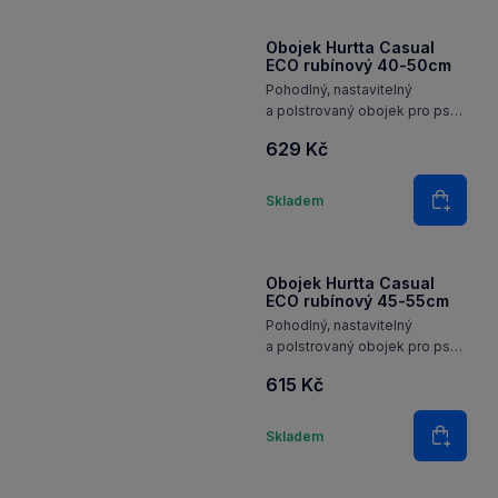
Obojek Hurtta Casual
ECO rubínový 40-50cm
Pohodlný, nastavitelný
a polstrovaný obojek pro psy
z recyklovaného materiálu
629 Kč
a s reflexními 3M prvky pro
každodenní použití.
Množství
Skladem
Do koš
Obojek Hurtta Casual
ECO rubínový 45-55cm
Pohodlný, nastavitelný
a polstrovaný obojek pro psy
z recyklovaného materiálu
615 Kč
a s reflexními 3M prvky pro
každodenní použití.
Množství
Skladem
Do koš