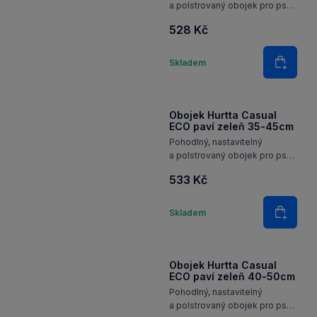
a polstrovaný obojek pro psy
z recyklovaného materiálu
528 Kč
a s reflexními 3M prvky pro
každodenní použití.
Množství
Skladem
Do koš
Obojek Hurtta Casual
ECO paví zeleň 35-45cm
Pohodlný, nastavitelný
a polstrovaný obojek pro psy
z recyklovaného materiálu
533 Kč
a s reflexními 3M prvky pro
každodenní použití.
Množství
Skladem
Do koš
Obojek Hurtta Casual
ECO paví zeleň 40-50cm
Pohodlný, nastavitelný
a polstrovaný obojek pro psy