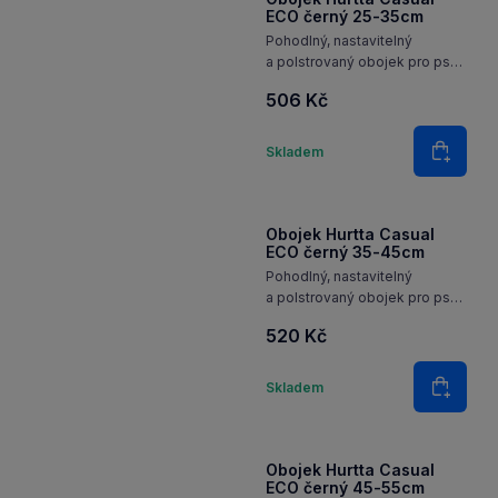
ECO černý 25-35cm
Pohodlný, nastavitelný
a polstrovaný obojek pro psy
z recyklovaného materiálu
506 Kč
a s reflexními 3M prvky pro
každodenní použití.
Množství
Skladem
Do koš
Obojek Hurtta Casual
ECO černý 35-45cm
Pohodlný, nastavitelný
a polstrovaný obojek pro psy
z recyklovaného materiálu
520 Kč
a s reflexními 3M prvky pro
každodenní použití.
Množství
Skladem
Do koš
Obojek Hurtta Casual
ECO černý 45-55cm