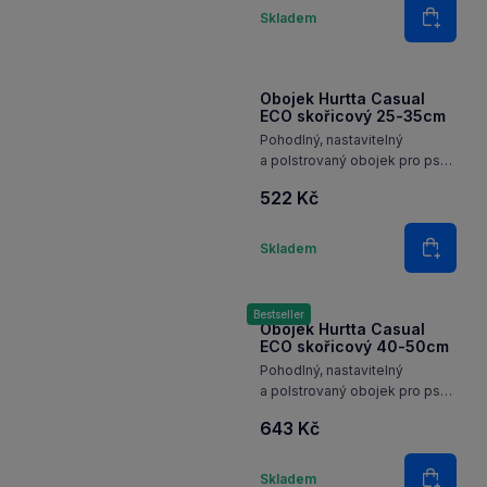
Množství
Skladem
Do koš
Obojek Hurtta Casual
ECO skořicový 25-35cm
Pohodlný, nastavitelný
a polstrovaný obojek pro psy
z recyklovaného materiálu
522 Kč
a s reflexními 3M prvky pro
každodenní použití.
Množství
Skladem
Do koš
Bestseller
Obojek Hurtta Casual
ECO skořicový 40-50cm
Pohodlný, nastavitelný
a polstrovaný obojek pro psy
z recyklovaného materiálu
643 Kč
a s reflexními 3M prvky pro
každodenní použití.
Množství
Skladem