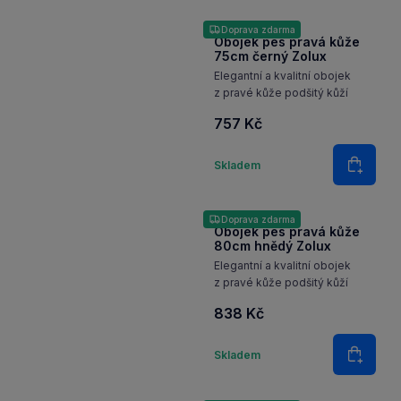
Doprava zdarma
Obojek pes pravá kůže
75cm černý Zolux
Elegantní a kvalitní obojek
z pravé kůže podšitý kůží
757 Kč
Množství
Skladem
Do koš
Doprava zdarma
Obojek pes pravá kůže
80cm hnědý Zolux
Elegantní a kvalitní obojek
z pravé kůže podšitý kůží
838 Kč
Množství
Skladem
Do koš