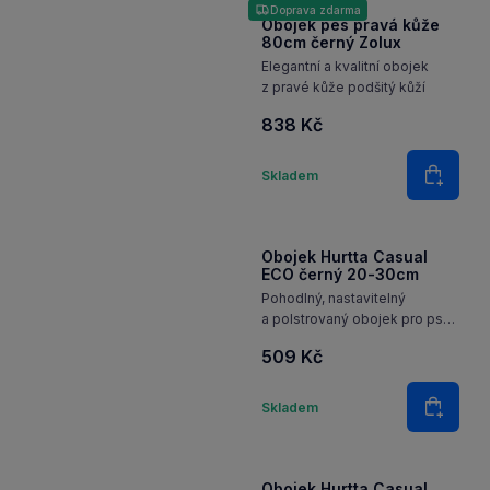
Doprava zdarma
Obojek pes pravá kůže
80cm černý Zolux
Elegantní a kvalitní obojek
z pravé kůže podšitý kůží
838 Kč
Množství
Skladem
Do koš
Obojek Hurtta Casual
ECO černý 20-30cm
Pohodlný, nastavitelný
a polstrovaný obojek pro psy
z recyklovaného materiálu
509 Kč
a s reflexními 3M prvky pro
každodenní použití.
Množství
Skladem
Do koš
Obojek Hurtta Casual