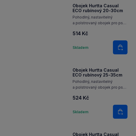
Obojek Hurtta Casual
ECO rubínový 20-30cm
Pohodlný, nastavitelný
a polstrovaný obojek pro psy
z recyklovaného materiálu
514 Kč
a s reflexními 3M prvky pro
každodenní použití.
Množství
Skladem
Do koš
Obojek Hurtta Casual
ECO rubínový 25-35cm
Pohodlný, nastavitelný
a polstrovaný obojek pro psy
z recyklovaného materiálu
524 Kč
a s reflexními 3M prvky pro
každodenní použití.
Množství
Skladem
Do koš
Obojek Hurtta Casual