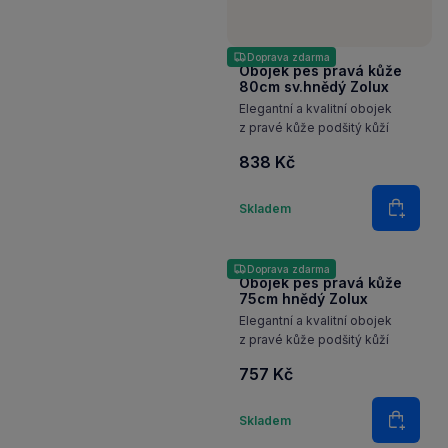
Doprava zdarma
Obojek pes pravá kůže
80cm sv.hnědý Zolux
Elegantní a kvalitní obojek
z pravé kůže podšitý kůží
838 Kč
Množství
Skladem
Do koš
Doprava zdarma
Obojek pes pravá kůže
75cm hnědý Zolux
Elegantní a kvalitní obojek
z pravé kůže podšitý kůží
757 Kč
Množství
Skladem
Do koš