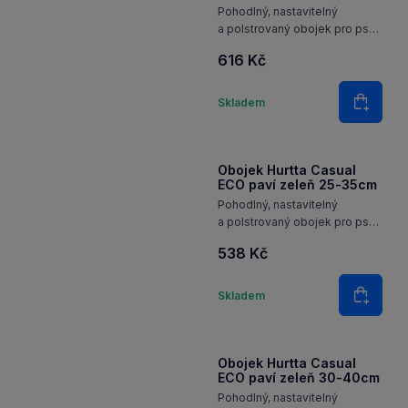
Pohodlný, nastavitelný
a polstrovaný obojek pro psy
z recyklovaného materiálu
616 Kč
a s reflexními 3M prvky pro
každodenní použití.
Množství
Skladem
Do koš
Obojek Hurtta Casual
ECO paví zeleň 25-35cm
Pohodlný, nastavitelný
a polstrovaný obojek pro psy
z recyklovaného materiálu
538 Kč
a s reflexními 3M prvky pro
každodenní použití.
Množství
Skladem
Do koš
Obojek Hurtta Casual
ECO paví zeleň 30-40cm
Pohodlný, nastavitelný