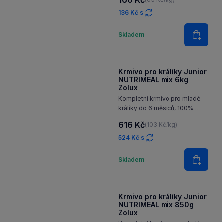
NUTRIMEAL 2,55kg Zolux
Kompletní granulované krmivo
pro mladé zakrslé králíky do 6
měsíců, vyvinuté ve spolupráci
160 Kč
(63 Kč/kg)
s veterinárním lékařem tak,
aby vyhovovalo jejich
136 Kč s
specifickým nutričním
Množství
potřebám.
Skladem
Do koš
Krmivo pro králíky Junior
NUTRIMEAL mix 6kg
Zolux
Kompletní krmivo pro mladé
králíky do 6 měsíců, 100%
přírodního původu, bez barviv
616 Kč
(103 Kč/kg)
a konzervantů
524 Kč s
Množství
Skladem
Do koš