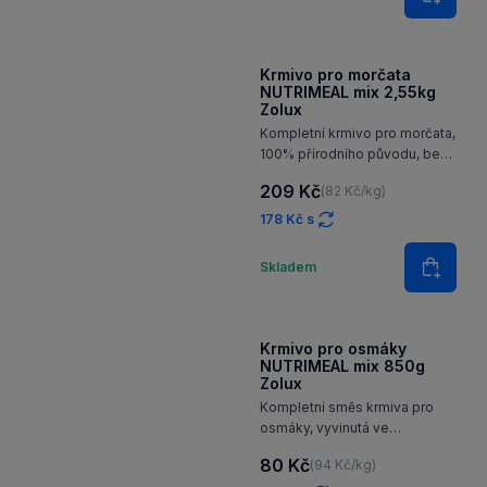
87 Kč
(102 Kč/kg)
74 Kč s
Množství
Skladem
Do koš
Krmivo pro morčata
NUTRIMEAL mix 2,55kg
Zolux
Kompletní krmivo pro morčata,
100% přírodního původu, bez
barviv a konzervantů
209 Kč
(82 Kč/kg)
178 Kč s
Množství
Skladem
Do koš
Krmivo pro osmáky
NUTRIMEAL mix 850g
Zolux