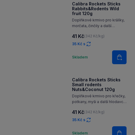
Calibra Rockets Sticks
Rabbits&Rodents Wild
fruit 120g
Doplňkové krmivo pro králíky,
morčata, činčily a další
hlodavce. Tyčinky
41 Kč
(342 Kč/kg)
uzpůsobené k zavěšení do
terária či klece jsou plné
35 Kč s
oblíbených dobrot pro naše
Množství
malé kamarády.
Skladem
Do koš
Calibra Rockets Sticks
Small rodents
Nuts&Coconut 120g
Doplňkové krmivo pro křečky,
potkany, myši a další hlodavce.
Tyčinky uzpůsobené