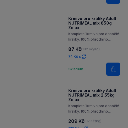
a konzervantů
527 Kč s
Množství
Skladem
Do koš
Krmivo pro králíky Adult
NUTRIMEAL mix 850g
Zolux
Kompletní krmivo pro dospělé
králíky, 100% přírodního
původu, bez barviv
87 Kč
(102 Kč/kg)
a konzervantů
74 Kč s
Množství
Skladem
Do koš
Krmivo pro králíky Adult
NUTRIMEAL mix 2,55kg
Zolux