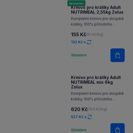
Množství
Skladem
Do koš
Bestseller
Krmivo pro králíky Adult
NUTRIMEAL 2,55kg Zolux
Kompletní krmivo pro dospělé
králíky, 100% přírodního
původu, bez barviv
155 Kč
(61 Kč/kg)
a konzervantů
132 Kč s
Množství
Skladem
Do koš
Krmivo pro králíky Adult
NUTRIMEAL mix 6kg
Zolux
Kompletní krmivo pro dospělé
králíky, 100% přírodního
původu, bez barviv
620 Kč
(103 Kč/kg)