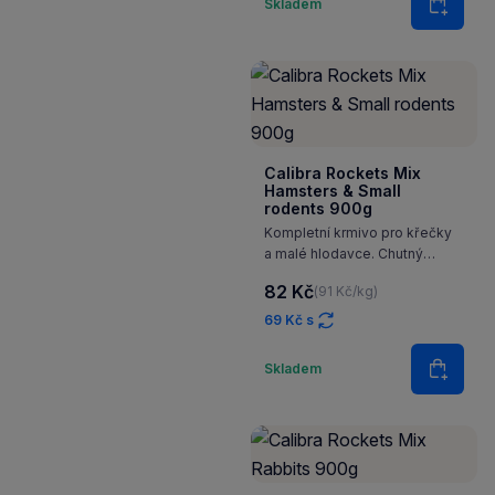
Skladem
Do koš
Calibra Rockets Mix
Hamsters & Small
rodents 900g
Kompletní krmivo pro křečky
a malé hlodavce. Chutný
a vyvážený mix surovin, které
82 Kč
(91 Kč/kg)
tito naši malí kamarádi milují.
69 Kč s
Množství
Skladem
Do koš