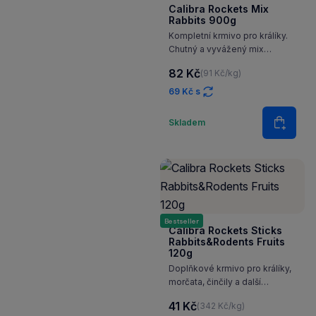
Calibra Rockets Mix
Rabbits 900g
Kompletní krmivo pro králíky.
Chutný a vyvážený mix
surovin, které tito naši malí
82 Kč
(91 Kč/kg)
kamarádi milují.
69 Kč s
Množství
Skladem
Do koš
Bestseller
Calibra Rockets Sticks
Rabbits&Rodents Fruits
120g
Doplňkové krmivo pro králíky,
morčata, činčily a další
hlodavce. Tyčinky
41 Kč
(342 Kč/kg)
uzpůsobené k zavěšení do