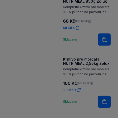
Do koš
Krmivo pro morčata
NUTRIMEAL 850g Zolux
Kompletní krmivo pro morčata,
100% přírodního původu, bez
barviv a konzervantů
68 Kč
(80 Kč/kg)
58 Kč s
Množství
Skladem
Do koš
Krmivo pro morčata
NUTRIMEAL 2,55kg Zolux
Kompletní krmivo pro morčata,
100% přírodního původu, bez
barviv a konzervantů
160 Kč
(63 Kč/kg)
136 Kč s