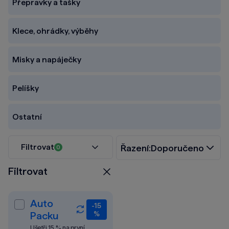
Přepravky a tašky
Klece, ohrádky, výběhy
Misky a napáječky
Pelíšky
Ostatní
Filtrovat
Řazení:
Doporučeno
0
Filtrovat
Zavřít
Auto
-15
Packu
%
Ušetři 15 % na první