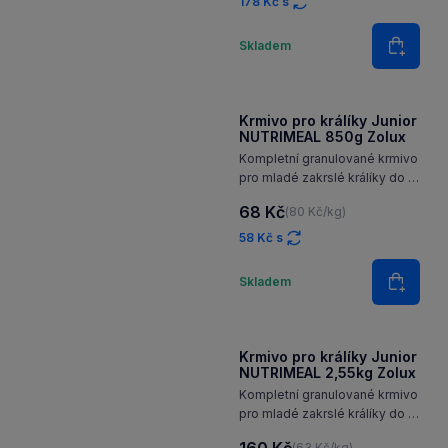
Kompletní krmivo pro dospělé
králíky, 100% přírodního
původu, bez barviv
209 Kč
(82 Kč/kg)
a konzervantů
178 Kč s
Množství
Skladem
Do koš
Krmivo pro králíky Junior
NUTRIMEAL 850g Zolux
Kompletní granulované krmivo
pro mladé zakrslé králíky do 6
měsíců, vyvinuté ve spolupráci
68 Kč
(80 Kč/kg)
s veterinárním lékařem tak,
aby vyhovovalo jejich
58 Kč s
specifickým nutričním
Množství
potřebám.
Skladem
Do koš
Krmivo pro králíky Junior