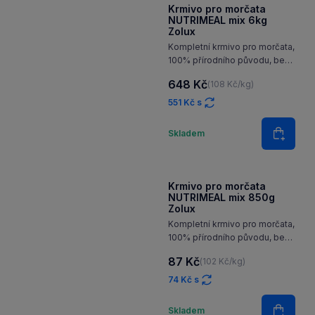
Množství
Skladem
Do koš
Krmivo pro morčata
NUTRIMEAL mix 6kg
Zolux
Kompletní krmivo pro morčata,
100% přírodního původu, bez
barviv a konzervantů
648 Kč
(108 Kč/kg)
551 Kč s
Množství
Skladem
Do koš
Krmivo pro morčata
NUTRIMEAL mix 850g
Zolux
Kompletní krmivo pro morčata,
100% přírodního původu, bez
barviv a konzervantů