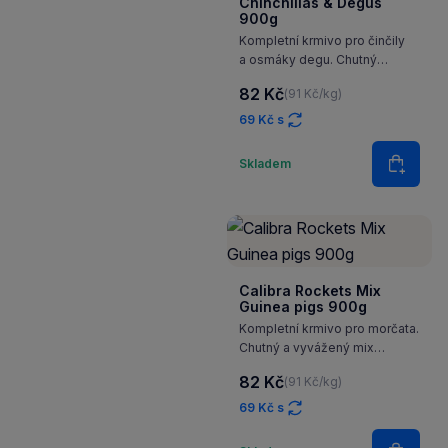
Chinchillas & Degus
900g
Kompletní krmivo pro činčily
a osmáky degu. Chutný
a vyvážený mix surovin, které
82 Kč
(91 Kč/kg)
tito naši malí kamarádi milují.
69 Kč s
Množství
Skladem
Do koš
Calibra Rockets Mix
Guinea pigs 900g
Kompletní krmivo pro morčata.
Chutný a vyvážený mix
surovin, které tito naši malí
82 Kč
(91 Kč/kg)
kamarádi milují.
69 Kč s
Množství