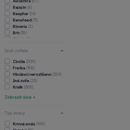
(57)
Avicentra
(4)
Bajazin
(14)
Beaphar
(11)
Benefeed
(3)
Bioveta
(18)
Brit
(3)
Classic
(16)
Dafíko
Druh zvířete
(7)
Deheus
(4)
Delikan
(306)
Činčila
(1)
Dermoscent
(158)
Fretka
(1)
Diafarm
(293)
Hlodavci nerozlišeno
(4)
Dokonalá láska
(28)
Jiné zvíře
(5)
Entero Zoo
(605)
Králík
(85)
Ferplast
(2)
Fine Look
Zobrazit více +
(18)
Francodex
(1)
Frontline
Typ stravy
(1)
Furminator
(3)
Gimbi
(169)
Krmná směs
(1)
Grand