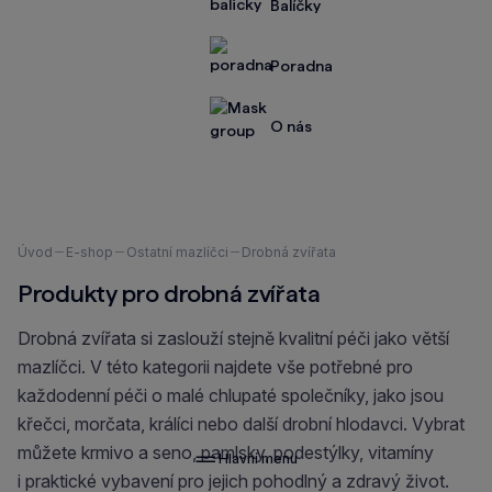
Balíčky
Poradna
O nás
Nacházíte
Úvod
E-shop
Ostatní mazlíčci
Drobná zvířata
se
Produkty pro drobná zvířata
zde:
Drobná zvířata si zaslouží stejně kvalitní péči jako větší
mazlíčci. V této kategorii najdete vše potřebné pro
každodenní péči o malé chlupaté společníky, jako jsou
křečci, morčata, králíci nebo další drobní hlodavci. Vybrat
můžete krmivo a seno, pamlsky, podestýlky, vitamíny
Hlavní menu
i praktické vybavení pro jejich pohodlný a zdravý život.