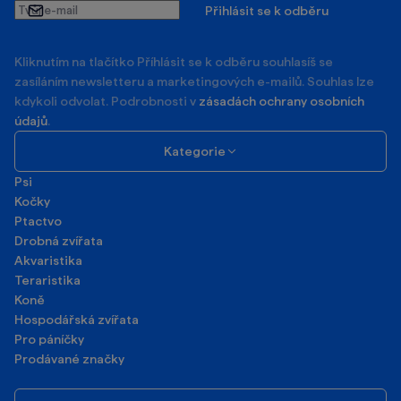
Tipy od odborníků, novinky z e‑shopu a výhodné
nabídky přímo do tvojí schránky.
Tvůj
Přihlásit se k odběru
e-
mail
Kliknutím na tlačítko Příhlásit se k odběru souhlasíš se
zasíláním newsletteru a marketingových e-mailů. Souhlas lze
kdykoli odvolat. Podrobnosti v
zásadách ochrany osobních
údajů
.
Kategorie
Psi
Kočky
Ptactvo
Drobná zvířata
Akvaristika
Teraristika
Koně
Hospodářská zvířata