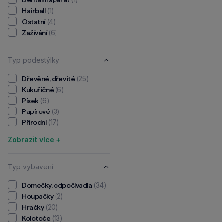
(17)
Rabbit Weed
(1)
Hairball
(13)
Rapadog
(4)
Ostatní
(21)
ROBORAN
(6)
Zažívání
(9)
RodiCare
(3)
Root&Snoot
(2)
Selko
Typ podestýlky
(8)
SkinMed
(10)
(25)
Sonnenland
Dřevěné, dřevité
(6)
(3)
SUM PLAST
Kukuřičné
(6)
(20)
Tommi
Písek
(3)
(1)
Traumapet
Papírové
(32)
(17)
Trixie
Přírodní
Trouw Nutrition Biofaktory
Zobrazit více +
(29)
(32)
UGF
(4)
UNIVIT
Typ vybavení
(94)
VERSELE-LAGA
(9)
(34)
VetOxi
Domečky, odpočívadla
(2)
(2)
Veyx
Houpačky
(20)
(35)
Vitakraft
Hračky
(13)
(1)
Zelená Země
Kolotoče