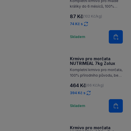
Krmivo pro králíky Junior
NUTRIMEAL mix 850g
Zolux
Kompletní krmivo pro mladé
králíky do 6 měsíců, 100%
přírodního původu, bez barviv
87 Kč
(102 Kč/kg)
a konzervantů
74 Kč s
Množství
Skladem
Do koš
Krmivo pro morčata
NUTRIMEAL 7kg Zolux
Kompletní krmivo pro morčata,
100% přírodního původu, bez
barviv a konzervantů
464 Kč
(66 Kč/kg)
394 Kč s
Množství
Skladem