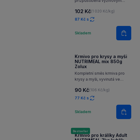
Krmivo pro hlodavce
NUTRIMEAL mix Proteins
100g Zolux
Vyvážená receptura
přizpůsobená výživovým
potřebám křečků a pískomilů.
102 Kč
(1 020 Kč/kg)
Hmyz, jetel a máta.
87 Kč s
Množství
Skladem
Do koš
Krmivo pro krysy a myši
NUTRIMEAL mix 850g
Zolux
Kompletní směs krmiva pro
krysy a myši, vyvinutá ve
spolupráci s veterinárním
90 Kč
(106 Kč/kg)
lékařem tak, aby vyhovovala
jejich specifickým nutričním
77 Kč s
potřebám.
Množství
Skladem
Do koš