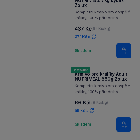
Bestseller
Krmivo pro králíky Adult
NUTRIMEAL 7kg kyblík
Zolux
Kompletní krmivo pro dospělé
králíky, 100% přírodního
původu, bez barviv
437 Kč
(62 Kč/kg)
a konzervantů
371 Kč s
Množství
Skladem
Do koš
Bestseller
Krmivo pro králíky Adult
NUTRIMEAL 850g Zolux
Kompletní krmivo pro dospělé
králíky, 100% přírodního
původu, bez barviv
66 Kč
(78 Kč/kg)
a konzervantů
56 Kč s