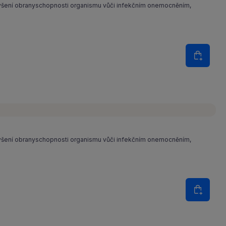
ýšení obranyschopnosti organismu vůči infekčním onemocněním,
Množství
Do koš
ýšení obranyschopnosti organismu vůči infekčním onemocněním,
Množství
Do koš