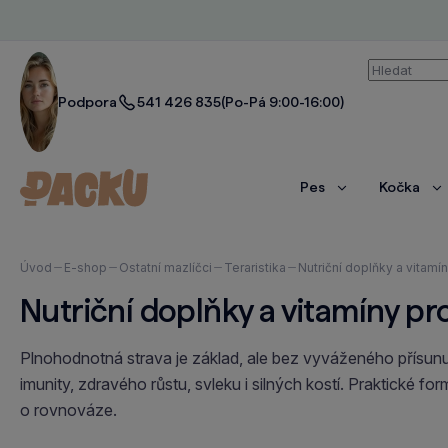
Vyhledáván
Podpora
541 426 835
(Po-Pá 9:00-16:00)
Pes
Kočka
Zobrazit
Zo
více
ví
Nacházíte
Úvod
E-shop
Ostatní mazlíčci
Teraristika
Nutriční doplňky a vitamín
se
Nutriční doplňky a vitamíny pro 
zde:
Plnohodnotná strava je základ, ale bez vyváženého přísunu
imunity, zdravého růstu, svleku i silných kostí. Praktické 
o rovnováze.