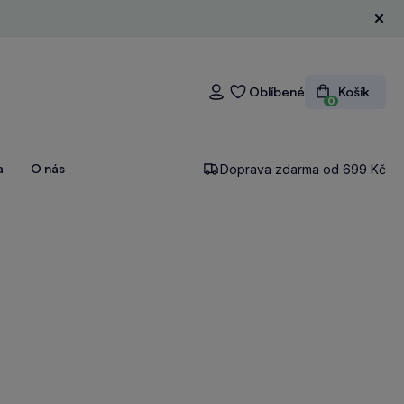
Zavří
Oblíbené
Košík
Přihlášení
0
a
O nás
Doprava zdarma od 699 Kč