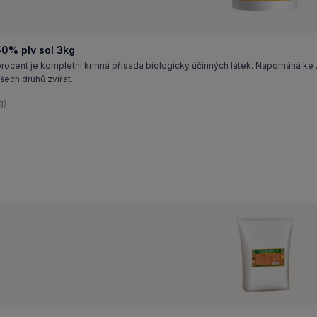
0% plv sol 3kg
cent je kompletní krmná přísada biologicky účinných látek. Napomáhá ke
šech druhů zvířat.
g)