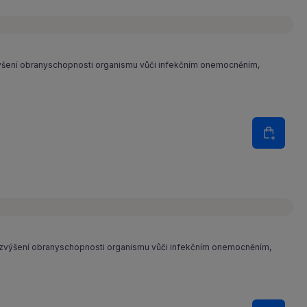
ýšení obranyschopnosti organismu vůči infekčním onemocněním,
Množství
Do koš
 zvýšení obranyschopnosti organismu vůči infekčním onemocněním,