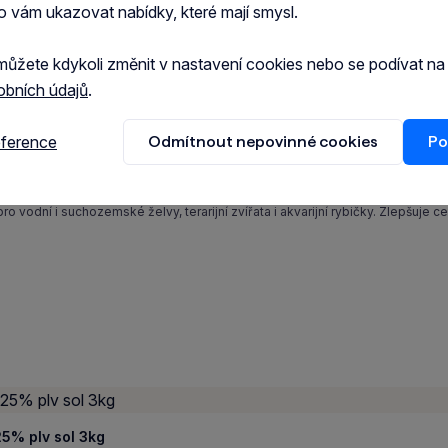
o vám ukazovat nabídky, které mají smysl.
můžete kdykoli změnit v nastavení cookies nebo se podívat n
obních údajů
.
eference
Odmítnout nepovinné cookies
Po
ulti-Vit želva,plazi 20ml
 vodní i suchozemské želvy, terarijní zvířata i akvarijní rybičky. Zlepšuje cel
)
5% plv sol 3kg