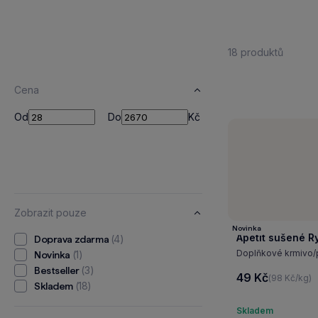
18 produktů
Cena
Od
Do
Od
Do
Kč
Zobrazit pouze
Novinka
Apetit sušené R
(4)
Doprava zdarma
Doplňkové krmivo/pa
(1)
Novinka
(3)
Bestseller
49 Kč
(98 Kč/kg)
(18)
Skladem
Skladem