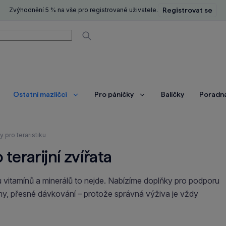
Zvýhodnění 5 % na vše pro registrované uživatele.
Registrovat se
í
Vyhledávat
Ostatní mazlíčci
Pro páníčky
Balíčky
Poradn
brazit
Zobrazit
Zobrazit
ce
více
více
y pro teraristiku
terarijní zvířata
 vitamínů a minerálů to nejde. Nabízíme doplňky pro podporu
formy, přesné dávkování – protože správná výživa je vždy