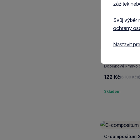
zážitek neb
Svůj výběr 
ochrany os
Nastavit pr
Beaphar Turtle M
Doplňkové krmivo pro
122 Kč
(6 100 Kč/l
Skladem
C-compositum 2