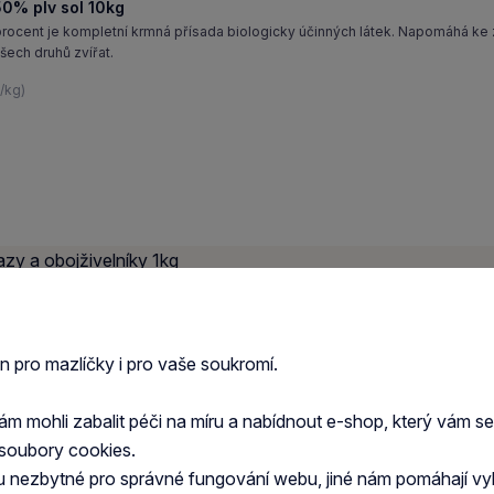
0% plv sol 10kg
cent je kompletní krmná přísada biologicky účinných látek. Napomáhá ke
šech druhů zvířat.
/kg)
zy 1kg
speciální přípravek pro plazy, který obsahuje mimo nejdůležitějších vitamínů
en pro mazlíčky i pro vaše soukromí.
g)
 mohli zabalit péči na míru a nabídnout e-shop, který vám s
soubory cookies.
u nezbytné pro správné fungování webu, jiné nám pomáhají vy