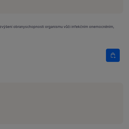
 zvýšení obranyschopnosti organismu vůči infekčním onemocněním,
Množství
Do koš