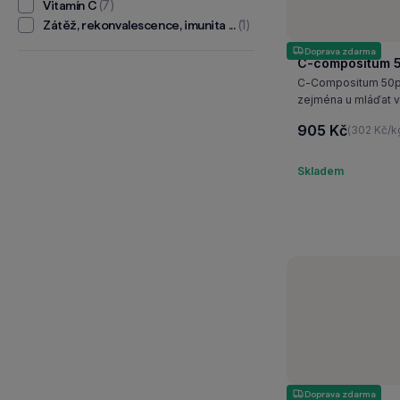
(7)
Vitamín C
(1)
Zátěž, rekonvalescence, imunita ...
Doprava zdarma
C-compositum 5
C-Compositum 50pro
zejména u mláďat v
905 Kč
(302 Kč/k
Skladem
Doprava zdarma