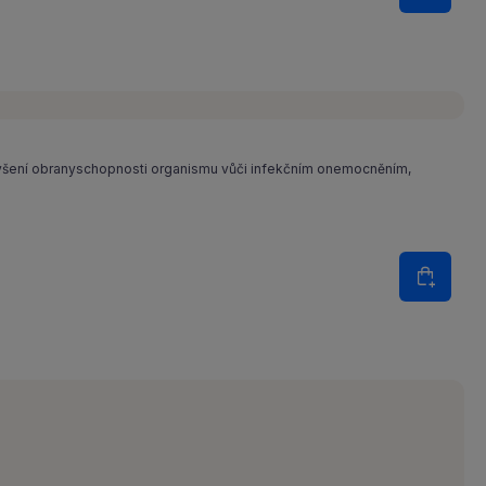
Do koš
ýšení obranyschopnosti organismu vůči infekčním onemocněním,
Množství
Do koš