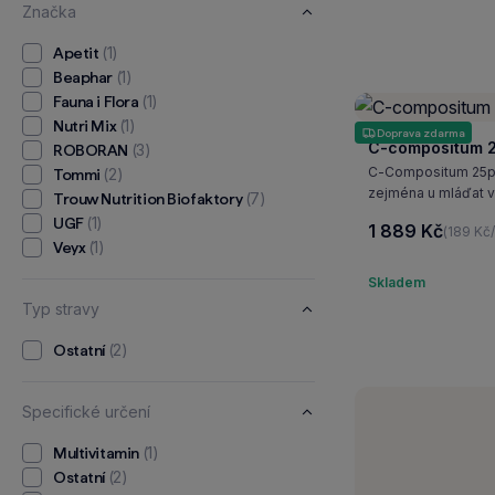
Značka
(1)
Apetit
(1)
Beaphar
(1)
Fauna i Flora
(1)
Nutri Mix
Doprava zdarma
C-compositum 2
(3)
ROBORAN
C-Compositum 25pro
(2)
Tommi
zejména u mláďat v
(7)
Trouw Nutrition Biofaktory
(1)
UGF
1 889 Kč
(189 Kč
(1)
Veyx
Skladem
Typ stravy
(2)
Ostatní
Specifické určení
(1)
Multivitamin
(2)
Ostatní