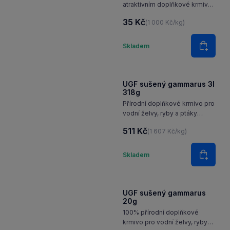
atraktivním doplňkové krmivo
a pamlsek určený pro psy,
35 Kč
(1 000 Kč/kg)
kočky, plazy, ryby a hlodavce.
Množství
Skladem
Do koš
UGF sušený gammarus 3l
318g
Přírodní doplňkové krmivo pro
vodní želvy, ryby a ptáky
a pamlsek pro suchozemské
511 Kč
(1 607 Kč/kg)
želvy, ostatní terarijní zvířata
a malé hlodavce.
Množství
Skladem
Do koš
UGF sušený gammarus
20g
100% přírodní doplňkové
krmivo pro vodní želvy, ryby