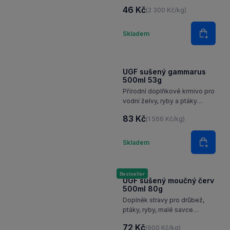
a ptáky,suchozemské želvy,
46 Kč
(2 300 Kč/kg)
ostatní terarijní zvířata a malé
hlodavce.
Množství
Skladem
Do koš
UGF sušený gammarus
500ml 53g
Přírodní doplňkové krmivo pro
vodní želvy, ryby a ptáky
a pamlsek pro suchozemské
83 Kč
(1 566 Kč/kg)
želvy, ostatní terarijní zvířata
a malé hlodavce.
Množství
Skladem
Do koš
Bestseller
UGF sušený moučný červ
500ml 80g
Doplněk stravy pro drůbež,
ptáky, ryby, malé savce
a plazy.
72 Kč
(900 Kč/kg)