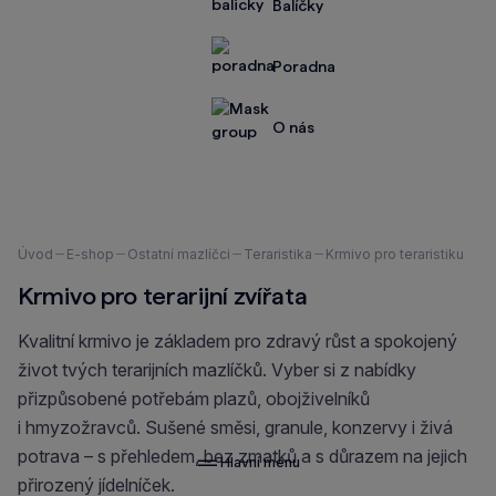
Balíčky
Poradna
O nás
Nacházíte
Úvod
E-shop
Ostatní mazlíčci
Teraristika
Krmivo pro teraristiku
se
Krmivo pro terarijní zvířata
zde:
Kvalitní krmivo je základem pro zdravý růst a spokojený
život tvých terarijních mazlíčků. Vyber si z nabídky
přizpůsobené potřebám plazů, obojživelníků
i hmyzožravců. Sušené směsi, granule, konzervy i živá
potrava – s přehledem, bez zmatků a s důrazem na jejich
Hlavní menu
přirozený jídelníček.