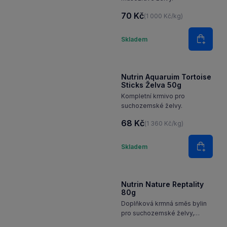
70 Kč
(1 000 Kč/kg)
Množství
Skladem
Do koš
Nutrin Aquaruim Tortoise
Sticks Želva 50g
Kompletní krmivo pro
suchozemské želvy.
68 Kč
(1 360 Kč/kg)
Množství
Skladem
Do koš
Nutrin Nature Reptality
80g
Doplňková krmná směs bylin
pro suchozemské želvy,
leguány a jiné býložravé plazy.