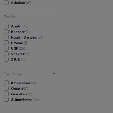
(41)
Skladem
Značka
(4)
Apetit
(2)
Beaphar
(3)
Nutrin - Darwin's
(1)
Prodac
(28)
UGF
(3)
Vitakraft
(2)
ZEUS
Typ stravy
(4)
Krmná směs
(7)
Ostatní
(2)
Granulová
(20)
Sušený hmyz