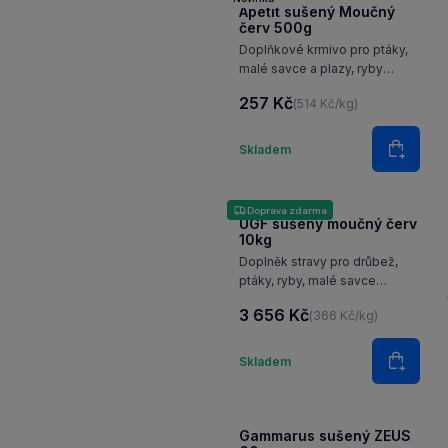
Apetit sušený Moučný
červ 500g
Doplňkové krmivo pro ptáky,
malé savce a plazy, ryby
a drůbež.
257 Kč
(514 Kč/kg)
Množství
Skladem
Do koš
Doprava zdarma
UGF sušený moučný červ
10kg
Doplněk stravy pro drůbež,
ptáky, ryby, malé savce
a plazy. Balení 2x5kg
3 656 Kč
(366 Kč/kg)
Množství
Skladem
Do koš
Gammarus sušený ZEUS