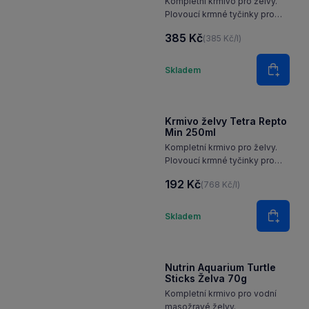
Kompletní krmivo pro želvy.
Plovoucí krmné tyčinky pro
vodní želvy. Velmi chutné
385 Kč
(385 Kč/l)
a lehce stravitelné. Obsahují
všechny výživné látky
Množství
nezbytné pro zdravou stravu.
Skladem
Do koš
Vysoký obsah vápníku
podporuje…
Krmivo želvy Tetra Repto
Min 250ml
Kompletní krmivo pro želvy.
Plovoucí krmné tyčinky pro
vodní želvy. Velmi chutné
192 Kč
(768 Kč/l)
a lehce stravitelné. Obsahují
všechny výživné látky
Množství
nezbytné pro zdravou stravu.
Skladem
Do koš
Vysoký obsah vápníku
podporuje…
Nutrin Aquarium Turtle
Sticks Želva 70g
Kompletní krmivo pro vodní
masožravé želvy.