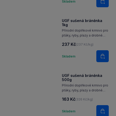
Skladem
Do koš
UGF sušená bráněnka
1kg
Přírodní doplňkové krmivo pro
ptáky, ryby, plazy a drobné
savce, jako jsou ježci, myši
237 Kč
(237 Kč/kg)
nebo potkani.
Množství
Skladem
Do koš
UGF sušená bráněnka
500g
Přírodní doplňkové krmivo pro
ptáky, ryby, plazy a drobné
savce, jako jsou ježci, myši
163 Kč
(326 Kč/kg)
nebo potkani.
Množství
Skladem
Do koš