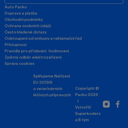
Auto Packu
Doprava a platba
Obchodní podmínky
Ochrana osobních údajů
Často kladené dotazy
Odstoupení od smlouvy a reklamační řád
Přístupnost
Pravidla pro přidávání hodnocení
Zpětný odběr elektrozařízení
Správa cookies
Splňujeme Nařízení
EU 2019/6
Copyright ©
o veterinárních
Packu 2026
léčivých přípravcích
|
Instagram
Facebo
Vytvořili
Superkoders
a
B tým