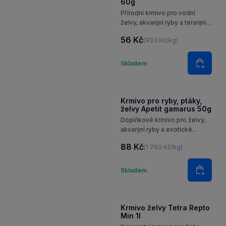
60g
Přírodní krmivo pro vodní
želvy, akvarijní ryby a terarijní
živočichy.
56 Kč
(933 Kč/kg)
Množství
Skladem
Do koš
Krmivo pro ryby, ptáky,
želvy Apetit gamarus 50g
Doplňkové krmivo pro želvy,
akvarijní ryby a exotické
ptactvo.
88 Kč
(1 760 Kč/kg)
Množství
Skladem
Do koš
Krmivo želvy Tetra Repto
Min 1l