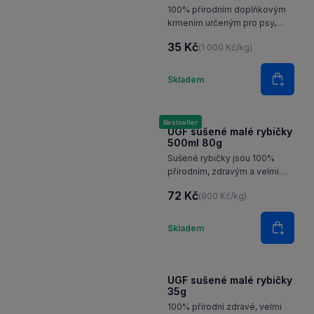
100% přírodním doplňkovým
krmením určeným pro psy,
kočky, plazy, ryby (zejména
35 Kč
(1 000 Kč/kg)
KOI kapry), ptáky a hlodavce.
Množství
Skladem
Do koš
Bestseller
UGF sušené malé rybičky
500ml 80g
Sušené rybičky jsou 100%
přírodním, zdravým a velmi
atraktivním doplňkovým
72 Kč
(900 Kč/kg)
krmením a pamlskem určeným
pro psy, kočky, plazy, ryby
Množství
a hlodavce.
Skladem
Do koš
UGF sušené malé rybičky
35g
100% přírodní zdravé, velmi