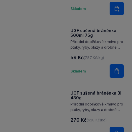
Množství
Skladem
Do koš
UGF sušená bráněnka
500ml 75g
Přírodní doplňkové krmivo pro
ptáky, ryby, plazy a drobné
savce, jako jsou ježci, myši
59 Kč
(787 Kč/kg)
nebo potkani.
Množství
Skladem
Do koš
UGF sušená bráněnka 3l
430g
Přírodní doplňkové krmivo pro
ptáky, ryby, plazy a drobné
savce, jako jsou ježci, myši
270 Kč
(628 Kč/kg)
nebo potkani.
Množství