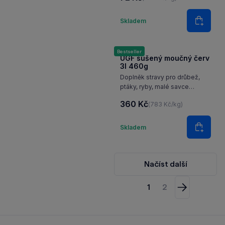
Množství
Skladem
Do koš
Bestseller
UGF sušený moučný červ
3l 460g
Doplněk stravy pro drůbež,
ptáky, ryby, malé savce
a plazy.
360 Kč
(783 Kč/kg)
Množství
Skladem
Do koš
Načíst další
1
2
Následující