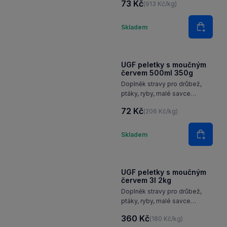
73 Kč
(913 Kč/kg)
Množství
Skladem
Do koš
UGF peletky s moučným
červem 500ml 350g
Doplněk stravy pro drůbež,
ptáky, ryby, malé savce
a plazy.
72 Kč
(206 Kč/kg)
Množství
Skladem
Do koš
UGF peletky s moučným
červem 3l 2kg
Doplněk stravy pro drůbež,
ptáky, ryby, malé savce
a plazy.
360 Kč
(180 Kč/kg)