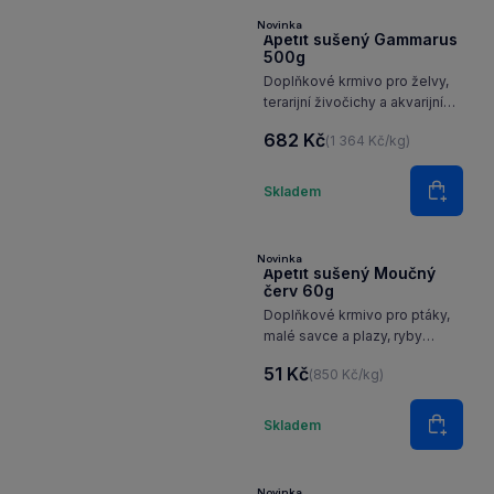
Novinka
Apetit sušený Gammarus
500g
Doplňkové krmivo pro želvy,
terarijní živočichy a akvarijní
ryby
682 Kč
(1 364 Kč/kg)
Množství
Skladem
Do koš
Novinka
Apetit sušený Moučný
červ 60g
Doplňkové krmivo pro ptáky,
malé savce a plazy, ryby
a drůbež.
51 Kč
(850 Kč/kg)
Množství
Skladem
Do koš
Novinka