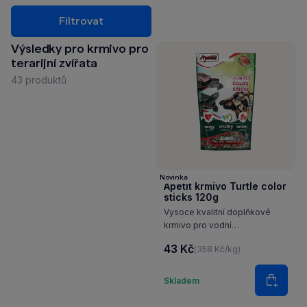
Filtrovat
Výsledky pro krmivo pro
terarijní zvířata
43 produktů
Novinka
Apetit krmivo Turtle color
sticks 120g
Vysoce kvalitní doplňkové
krmivo pro vodní
i suchozemské želvy.
43 Kč
(358 Kč/kg)
Množství
Skladem
Do koš