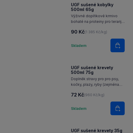
UGF sušené kobylky
500ml 65g
Výživné doplňkové krmivo
bohaté na proteiny pro terarijní
zvířata, jezírkové ryby,
90 Kč
(1 385 Kč/kg)
hmyzožravé ptáky a malé
savce.
Množství
Skladem
Do koš
UGF sušené krevety
500ml 75g
Doplněk stravy pro pro psy,
kočky, plazy, ryby (zejména
KOI kapry), ptáky a hlodavce.
72 Kč
(960 Kč/kg)
Množství
Skladem
Do koš
UGF sušené krevety 35g