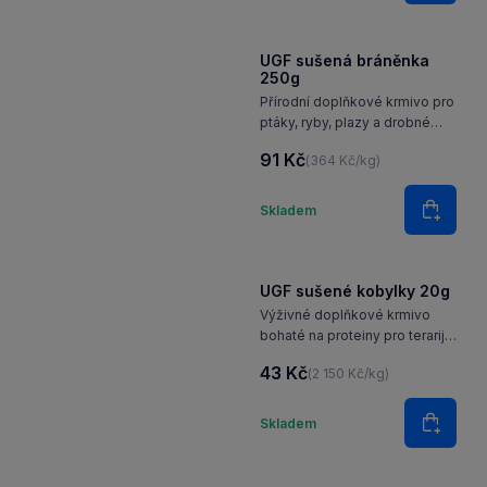
UGF sušená bráněnka
250g
Přírodní doplňkové krmivo pro
ptáky, ryby, plazy a drobné
savce, jako jsou ježci, myši
91 Kč
(364 Kč/kg)
nebo potkani.
Množství
Skladem
Do koš
UGF sušené kobylky 20g
Výživné doplňkové krmivo
bohaté na proteiny pro terarijní
zvířata, jezírkové ryby,
43 Kč
(2 150 Kč/kg)
hmyzožravé ptáky a malé
savce.
Množství
Skladem
Do koš