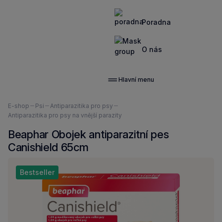
Poradna
O nás
Hlavní menu
Nacházíte
E-shop
Psi
Antiparazitika pro psy
se
Antiparazitika pro psy na vnější parazity
zde:
Beaphar Obojek antiparazitní pes
Canishield 65cm
Bestseller