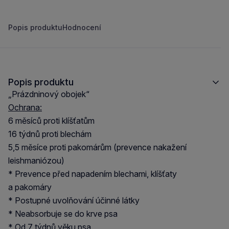
Popis produktu
Hodnocení
Popis produktu
„Prázdninový obojek“
Ochrana:
6 měsíců proti klíšťatům
16 týdnů proti blechám
5,5 měsíce proti pakomárům (prevence nakažení
leishmaniózou)
* Prevence před napadením blechami, klíšťaty
a pakomáry
* Postupné uvolňování účinné látky
* Neabsorbuje se do krve psa
* Od 7 týdnů věku psa