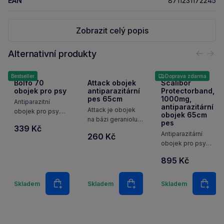
EAN
8711231172245
Zobrazit celý popis
Alternativní produkty
Předc
Nás
Bestseller
Doprava zdarma
Bolfo 70
Attack obojek
Scalibor
obojek pro psy
antiparazitární
Protectorband,
pes 65cm
1000mg,
Antiparazitní
antiparazitární
Attack je obojek
obojek pro psy.
obojek 65cm
na bázi geraniolu
Bezpečně chrání
pes
339 Kč
s výraznou
před klíšťaty,
Antiparazitární
260 Kč
repelentní
blechami, vešmi
obojek pro psy
účinností proti
a všenkami.
k ochraně proti
blechám
895 Kč
klíšťatům,
a klíšťatům.
komárům
Množství
Množství
Množstv
a pakomárům.
Skladem
Skladem
Skladem
Do košíku
Do košíku
Do k