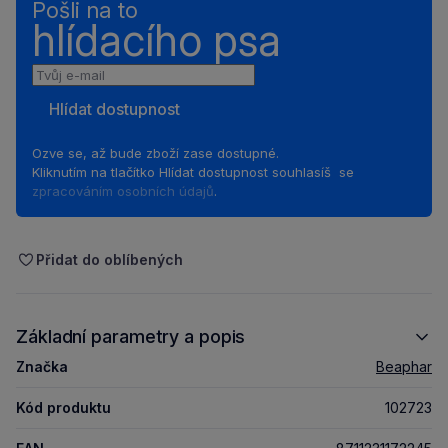
Pošli na to
hlídacího psa
Tvůj
e-
Hlídat dostupnost
mail
Ozve se, až bude zboží zase dostupné.
Kliknutím na tlačítko Hlídat dostupnost souhlasíš se
zpracováním osobních údajů
.
Přidat do oblíbených
Základní parametry a popis
Značka
Beaphar
Kód produktu
102723