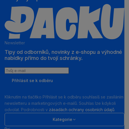
Newsletter
Tipy od odborníků, novinky z e‑shopu a výhodné
nabídky přímo do tvojí schránky.
Tvůj
e-
Přihlásit se k odběru
mail
Kliknutím na tlačítko Příhlásit se k odběru souhlasíš se zasíláním
newsletteru a marketingových e-mailů. Souhlas lze kdykoli
odvolat. Podrobnosti v
zásadách ochrany osobních údajů
.
Kategorie