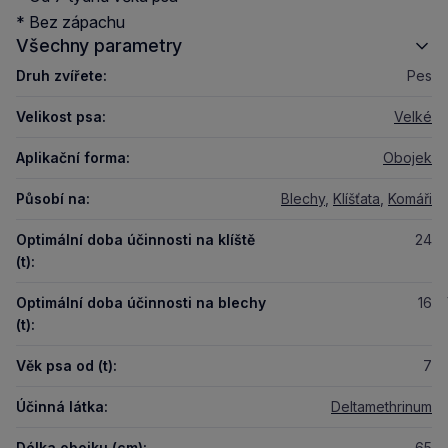
* Bez zápachu
Všechny parametry
Druh zvířete:
Pes
Velikost psa:
Velké
Aplikační forma:
Obojek
Působí na:
Blechy
,
Klíšťata
,
Komáři
Optimální doba účinnosti na klíště
24
(t):
Optimální doba účinnosti na blechy
16
(t):
Věk psa od (t):
7
Účinná látka:
Deltamethrinum
Délka obojku (cm):
65