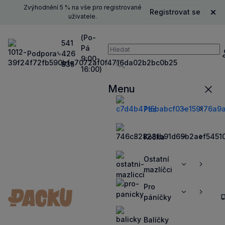
Zvýhodnění 5 % na vše pro registrované
Registrovat se
Zavř
uživatele.
(Po-
541
Pá
Vyhledávání
Podpora
426
P
9:00-
835
16:00)
Vyhledávat
Menu
Zavří
Pes
Zobrazit
Zobrazit
více
více
Kočka
Zobrazit
Zobrazit
více
více
Ostatní
Zobrazit
Zobrazit
mazlíčci
více
více
Pro
Zobrazit
Zobrazit
páníčky
více
více
Balíčky