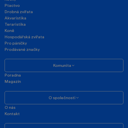
Psi
Kočky
Ptactvo
Drobná zvířata
Akvaristika
Teraristika
Koně
Hospodářská zvířata
Pro páníčky
Prodávané značky
Komunita
Poradna
Magazín
O společnosti
O nás