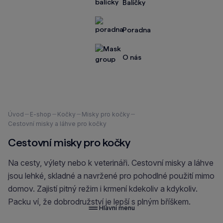
Balíčky
Poradna
O nás
Nacházíte
Úvod
E-shop
Kočky
Misky pro kočky
se
Cestovní misky a láhve pro kočky
zde:
Cestovní misky pro kočky
Na cesty, výlety nebo k veterináři. Cestovní misky a láhve
jsou lehké, skladné a navržené pro pohodlné použití mimo
domov. Zajistí pitný režim i krmení kdekoliv a kdykoliv.
Packu ví, že dobrodružství je lepší s plným bříškem.
Hlavní menu