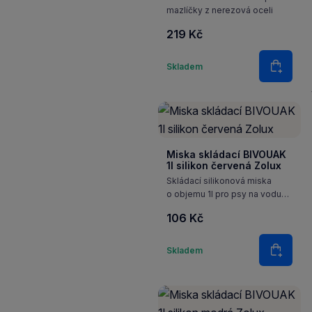
mazlíčky z nerezová oceli
219 Kč
Množství
Skladem
Do koš
Miska skládací BIVOUAK
1l silikon červená Zolux
Skládací silikonová miska
o objemu 1l pro psy na vodu
nebo krmivo. Ideální pomůcka,
106 Kč
která se hodí při všech
aktivitách s vaším domácím
Množství
mazlíčkem.
Skladem
Do koš