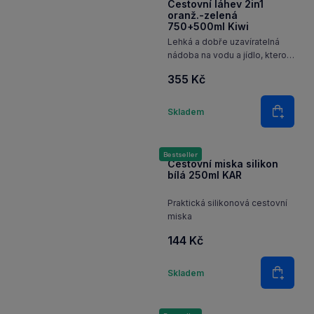
Cestovní láhev 2in1
oranž.-zelená
750+500ml Kiwi
Lehká a dobře uzavíratelná
nádoba na vodu a jídlo, kterou
oceníte zejména na cestách
355 Kč
Množství
Skladem
Do koš
Bestseller
Cestovní miska silikon
bílá 250ml KAR
Praktická silikonová cestovní
miska
144 Kč
Množství
Skladem