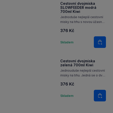
Do koš
Cestovní dvojmiska
SLOWFEEDER modrá
700ml Kiwi
Jednoduše nejlepší cestovní
misky na trhu s novou úžasnou
funkcí, která zpomaluje hltání
376 Kč
jídla
Množství
Skladem
Do koš
Cestovní dvojmiska
zelená 700ml Kiwi
Jednouduše nejlepší cestovní
misky na trhu. Jedná se o dvě
skládací misky z kvalitního
376 Kč
silikonu
Množství
Skladem
Do koš