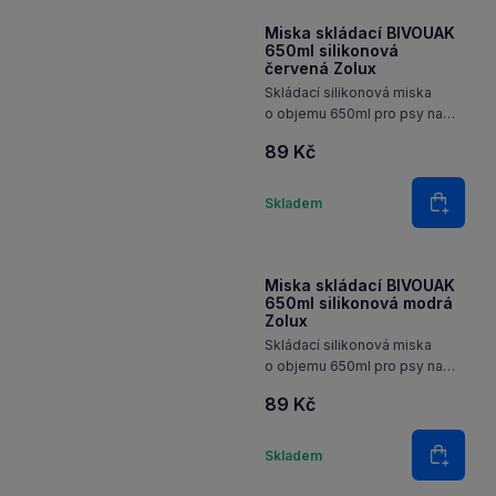
domácím mazlíčkem.
Skladem
Do koš
Miska skládací BIVOUAK
650ml silikonová
červená Zolux
Skládací silikonová miska
o objemu 650ml pro psy na
vodu nebo krmivo. Ideální
89 Kč
pomůcka, která se hodí při
všech aktivitách s vaším
Množství
domácím mazlíčkem.
Skladem
Do koš
Miska skládací BIVOUAK
650ml silikonová modrá
Zolux
Skládací silikonová miska
o objemu 650ml pro psy na
vodu nebo krmivo. Ideální
89 Kč
pomůcka, která se hodí při
všech aktivitách s vaším