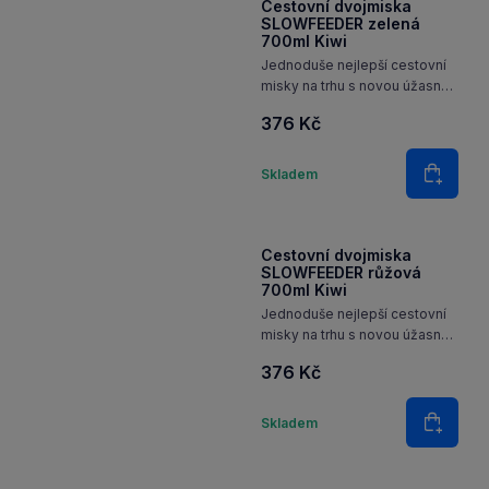
Cestovní dvojmiska
SLOWFEEDER zelená
700ml Kiwi
Jednoduše nejlepší cestovní
misky na trhu s novou úžasnou
funkcí, která zpomaluje hltání
376 Kč
jídla
Množství
Skladem
Do koš
Cestovní dvojmiska
SLOWFEEDER růžová
700ml Kiwi
Jednoduše nejlepší cestovní
misky na trhu s novou úžasnou
funkcí, která zpomaluje hltání
376 Kč
jídla
Množství
Skladem