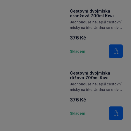
Množství
domácím mazlíčkem.
Skladem
Do koš
Cestovní dvojmiska
oranžová 700ml Kiwi
Jednouduše nejlepší cestovní
misky na trhu. Jedná se o dvě
skládací misky z kvalitního
376 Kč
silikonu
Množství
Skladem
Do koš
Cestovní dvojmiska
růžová 700ml Kiwi
Jednouduše nejlepší cestovní
misky na trhu. Jedná se o dvě
skládací misky z kvalitního
376 Kč
silikonu
Množství
Skladem