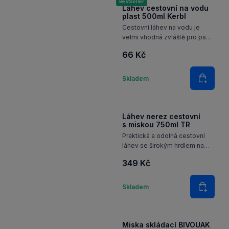
Do koš
Bestseller
Lahev cestovní na vodu
plast 500ml Kerbl
Cestovní láhev na vodu je
velmi vhodná zvláště pro psy
v autě, při tréninku, cestování,
66 Kč
na procházce. Součástí je
plastový háček na zavěšení.
Množství
Skladem
Do koš
Láhev nerez cestovní
s miskou 750ml TR
Praktická a odolná cestovní
láhev se širokým hrdlem na
vodu nebo suché krmivo
349 Kč
Množství
Skladem
Do koš