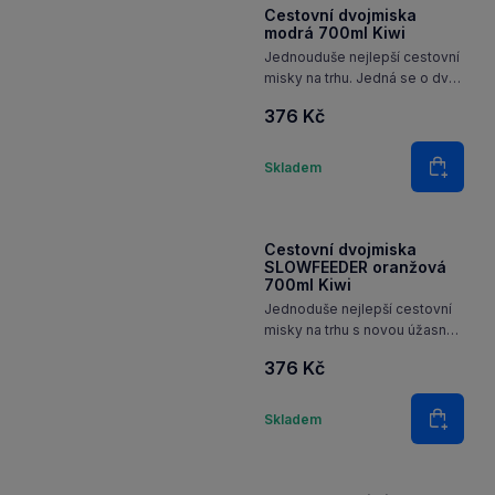
Do koš
Cestovní dvojmiska
modrá 700ml Kiwi
Jednouduše nejlepší cestovní
misky na trhu. Jedná se o dvě
skládací misky z kvalitního
376 Kč
silikonu
Množství
Skladem
Do koš
Cestovní dvojmiska
SLOWFEEDER oranžová
700ml Kiwi
Jednoduše nejlepší cestovní
misky na trhu s novou úžasnou
funkcí, která zpomaluje hltání
376 Kč
jídla
Množství
Skladem
Do koš