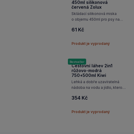
Miska skládací BIVOUAK
450ml silikonová
červená Zolux
Skládací silikonová miska
o objemu 450ml pro psy na
vodu nebo krmivo. Ideální
61 Kč
pomůcka, která se hodí při
všech aktivitách s vaším
domácím mazlíčkem.
Produkt je vyprodaný
Bestseller
Cestovní láhev 2in1
růžovo-modrá
750+500ml Kiwi
Lehká a dobře uzavíratelná
nádoba na vodu a jídlo, kterou
oceníte zejména na cestách
354 Kč
Produkt je vyprodaný