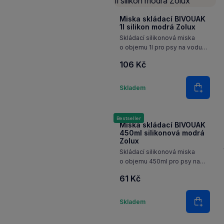
Miska skládací BIVOUAK
1l silikon modrá Zolux
Skládací silikonová miska
o objemu 1l pro psy na vodu
nebo krmivo. Ideální pomůcka,
106 Kč
která se hodí při všech
aktivitách s vaším domácím
Množství
mazlíčkem.
Skladem
Do koš
Bestseller
Miska skládací BIVOUAK
450ml silikonová modrá
Zolux
Skládací silikonová miska
o objemu 450ml pro psy na
vodu nebo krmivo. Ideální
61 Kč
pomůcka, která se hodí při
všech aktivitách s vaším
Množství