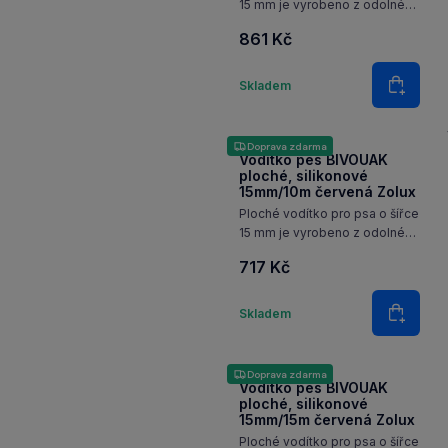
15 mm je vyrobeno z odolného
silikonu, který zajišťuje
861 Kč
bezpečnost použití a snadné
čištění. Díky reflexním pruhům
Množství
je zvíře lépe vidět při
Skladem
Do koš
večerních procházkách. Díky…
Doprava zdarma
Vodítko pes BIVOUAK
ploché, silikonové
15mm/10m červená Zolux
Ploché vodítko pro psa o šířce
15 mm je vyrobeno z odolného
silikonu, který zajišťuje
717 Kč
bezpečnost použití a snadné
čištění. Díky reflexním pruhům
Množství
je zvíře lépe vidět při
Skladem
Do koš
večerních procházkách. Díky…
Doprava zdarma
Vodítko pes BIVOUAK
ploché, silikonové
15mm/15m červená Zolux
Ploché vodítko pro psa o šířce