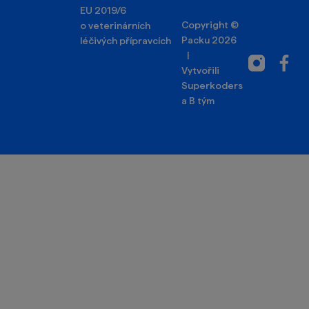
EU 2019/6
Copyright ©
o veterinárních
Packu 2026
léčivých přípravcích
|
Instagram
Facebo
Vytvořili
Superkoders
a
B tým