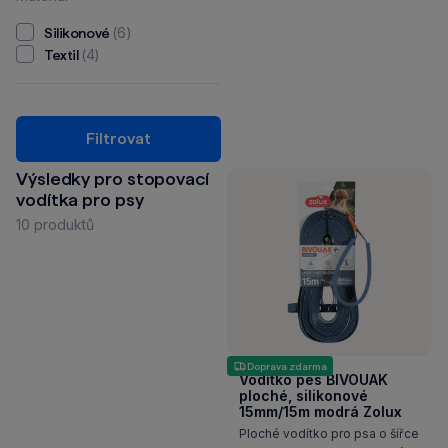
(6)
Silikonové
(4)
Textil
Filtrovat
Výsledky pro stopovací
vodítka pro psy
10 produktů
Doprava zdarma
Vodítko pes BIVOUAK
ploché, silikonové
15mm/15m modrá Zolux
Ploché vodítko pro psa o šířce