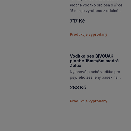
Ploché vodítko pro psa o šířce
15 mm je vyrobeno z odolného
silikonu, který zajišťuje
717 Kč
bezpečnost použití a snadné
čištění. Díky reflexním pruhům
je zvíře lépe vidět při
Produkt je vyprodaný
večerních procházkách. Díky…
Vodítko pes BIVOUAK
ploché 15mm/5m modrá
Zolux
Nylonové ploché vodítko pro
psy, jeho zesílený pásek na
zápěstí umožňuje pohodlné
283 Kč
a bezpečné uchopení.
Produkt je vyprodaný