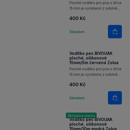
Ploché vodítko pro psa o šířce
15 mm je vyrobeno z odolného
silikonu, který zajišťuje
400 Kč
bezpečnost použití a snadné
čištění. Díky reflexním pruhům
Množství
je zvíře lépe vidět při
Skladem
Do koš
večerních procházkách. Díky…
Vodítko pes BIVOUAK
ploché, silikonové
15mm/5m červená Zolux
Ploché vodítko pro psa o šířce
15 mm je vyrobeno z odolného
silikonu, který zajišťuje
400 Kč
bezpečnost použití a snadné
čištění. Díky reflexním pruhům
Množství
je zvíře lépe vidět při
Skladem
Do koš
večerních procházkách. Díky…
Doprava zdarma
Vodítko pes BIVOUAK
ploché, silikonové
15mm/10m modrá Zolux