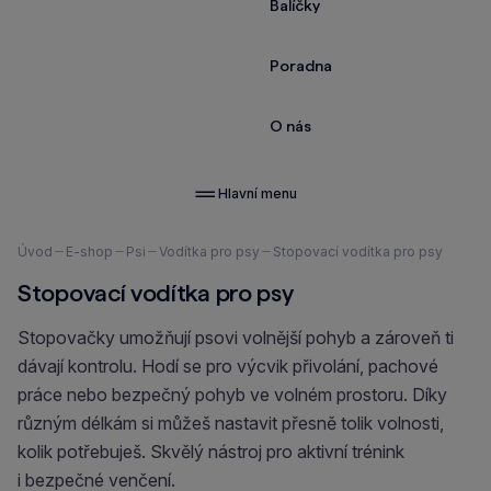
Balíčky
Poradna
O nás
Hlavní menu
Nacházíte
Úvod
E-shop
Psi
Vodítka pro psy
Stopovací vodítka pro psy
se
Stopovací vodítka pro psy
zde:
Stopovačky umožňují psovi volnější pohyb a zároveň ti
dávají kontrolu. Hodí se pro výcvik přivolání, pachové
práce nebo bezpečný pohyb ve volném prostoru. Díky
různým délkám si můžeš nastavit přesně tolik volnosti,
kolik potřebuješ. Skvělý nástroj pro aktivní trénink
i bezpečné venčení.