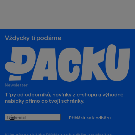
Vždycky ti podáme
Newsletter
Tipy od odborníků, novinky z e‑shopu a výhodné
nabídky přímo do tvojí schránky.
Tvůj
Přihlásit se k odběru
e-
mail
Kliknutím na tlačítko Příhlásit se k odběru souhlasíš se