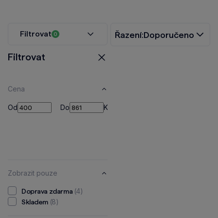
Filtrovat
Řazení:
Doporučeno
0
Filtrovat
Zavřít
Cena
Od
Do
Od
Do
Kč
Zobrazit pouze
(4)
Doprava zdarma
(8)
Skladem