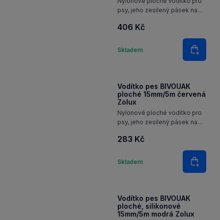
Nylonové ploché vodítko pro
psy, jeho zesílený pásek na
zápěstí umožňuje pohodlné
406 Kč
a bezpečné uchopení.
Množství
Skladem
Do koš
Vodítko pes BIVOUAK
ploché 15mm/5m červená
Zolux
Nylonové ploché vodítko pro
psy, jeho zesílený pásek na
zápěstí umožňuje pohodlné
283 Kč
a bezpečné uchopení.
Množství
Skladem
Do koš
Vodítko pes BIVOUAK
ploché, silikonové
15mm/5m modrá Zolux