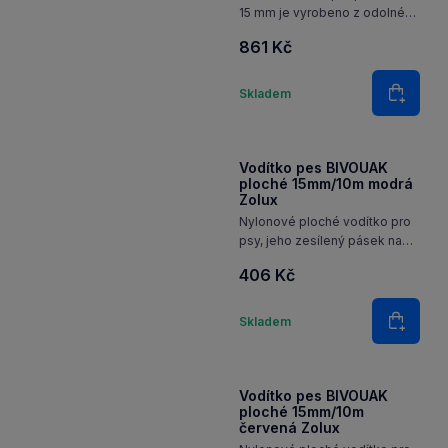
15 mm je vyrobeno z odolného
silikonu, který zajišťuje
861 Kč
bezpečnost použití a snadné
čištění. Díky reflexním pruhům
Množství
je zvíře lépe vidět při
Skladem
Do koš
večerních procházkách. Díky…
Vodítko pes BIVOUAK
ploché 15mm/10m modrá
Zolux
Nylonové ploché vodítko pro
psy, jeho zesílený pásek na
zápěstí umožňuje pohodlné
406 Kč
a bezpečné uchopení.
Množství
Skladem
Do koš
Vodítko pes BIVOUAK
ploché 15mm/10m
červená Zolux