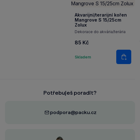
Akvarijní/terarijní kořen
Mangrove S 15/25cm
Zolux
Dekorace do akvária/terária
85 Kč
Množství
Skladem
Do koš
Potřebuješ poradit?
podpora@packu.cz