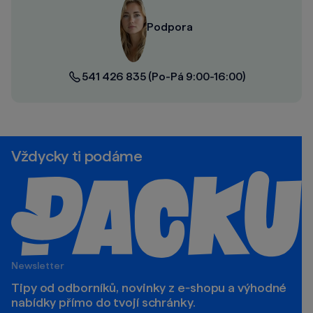
Podpora
541 426 835
(Po-Pá 9:00-16:00)
Vždycky ti podáme
Newsletter
Tipy od odborníků, novinky z e‑shopu a výhodné
nabídky přímo do tvojí schránky.