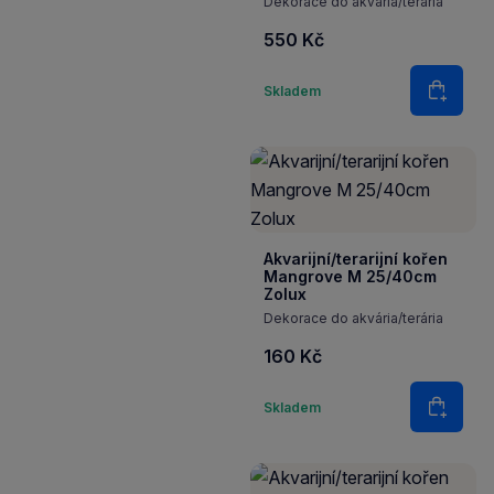
Dekorace do akvária/terária
550 Kč
Množství
Skladem
Do koš
Akvarijní/terarijní kořen
Mangrove M 25/40cm
Zolux
Dekorace do akvária/terária
160 Kč
Množství
Skladem
Do koš