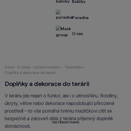
Balíčky
Poradna
O nás
Nacházíte
Úvod
E-shop
Ostatní mazlíčci
Teraristika
se
Doplňky a dekorace do terárií
zde:
Doplňky a dekorace do terárií
V teráriu jde nejen o funkci, ale i o atmosféru. Rostliny,
úkryty, větve nebo dekorace napodobující přirozené
prostředí – to vše pomáhá tvému mazlíčkovi cítit se
bezpečně a zároveň dělá z terária příjemný doplněk
Hlavní menu
domácnosti.