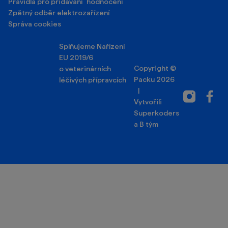
Pravidla pro přidávání hodnocení
Zpětný odběr elektrozařízení
Správa cookies
Splňujeme Nařízení
EU 2019/6
Copyright ©
o veterinárních
Packu 2026
léčivých přípravcích
|
Instagram
Facebo
Vytvořili
Superkoders
a
B tým