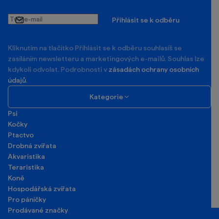
Tvůj
Přihlásit se k odběru
e-
mail
Kliknutím na tlačítko Příhlásit se k odběru souhlasíš se
zasíláním newsletteru a marketingových e-mailů. Souhlas lze
kdykoli odvolat. Podrobnosti v
zásadách ochrany osobních
údajů
.
Kategorie
Psi
Kočky
Ptactvo
Drobná zvířata
Akvaristika
Teraristika
Koně
Hospodářská zvířata
Pro páníčky
Prodávané značky