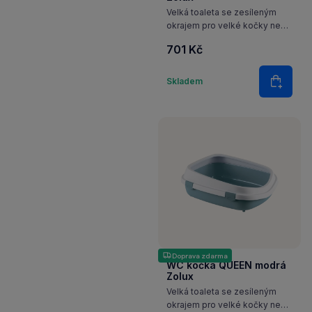
Velká toaleta se zesíleným
okrajem pro velké kočky nebo
více koček v domácnosti.
701 Kč
Množství
Skladem
Do koš
Doprava zdarma
WC kočka QUEEN modrá
Zolux
Velká toaleta se zesíleným
okrajem pro velké kočky nebo