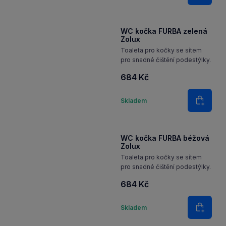
Množství
Skladem
Do koš
WC kočka FURBA zelená
Zolux
Toaleta pro kočky se sítem
pro snadné čištění podestýlky.
684 Kč
Množství
Skladem
Do koš
WC kočka FURBA béžová
Zolux
Toaleta pro kočky se sítem
pro snadné čištění podestýlky.
684 Kč