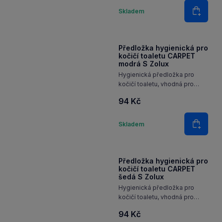
všechny koše, záchody
139 Kč
a všechny typy podestýlky.
Množství
Skladem
Do koš
Předložka hygienická pro
kočičí toaletu CARPET
modrá S Zolux
Hygienická předložka pro
kočičí toaletu, vhodná pro
všechny koše, záchody
94 Kč
a všechny typy podestýlky.
Množství
Skladem
Do koš
Předložka hygienická pro
kočičí toaletu CARPET
šedá S Zolux
Hygienická předložka pro