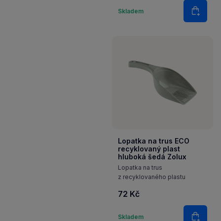
Množství
Skladem
Do koš
Lopatka na trus ECO
recyklovaný plast
hluboká šedá Zolux
Lopatka na trus
z recyklovaného plastu
72 Kč
Množství
Skladem