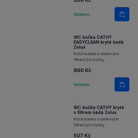
filtrem pro kočky.
660 Kč
Množství
Skladem
Do koš
WC kočka CATHY
EASYCLEAN kryté šedá
Zolux
Krytá toaleta s uhlíkovým
filtrem pro kočky.
660 Kč
Množství
Skladem
Do koš
WC kočka CATHY kryté
s filtrem šedá Zolux
Krytá toaleta s uhlíkovým