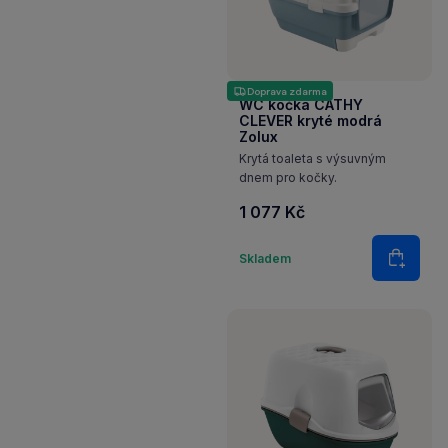
Doprava zdarma
WC kočka CATHY
CLEVER kryté modrá
Zolux
Krytá toaleta s výsuvným
dnem pro kočky.
1 077 Kč
Množství
Skladem
Do koš