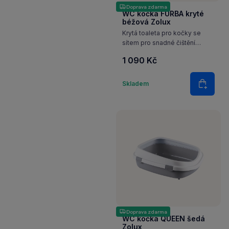
Doprava zdarma
WC kočka FURBA kryté
béžová Zolux
Krytá toaleta pro kočky se
sítem pro snadné čištění
podestýlky.
1 090 Kč
Množství
Skladem
Do koš
Doprava zdarma
WC kočka QUEEN šedá
Zolux