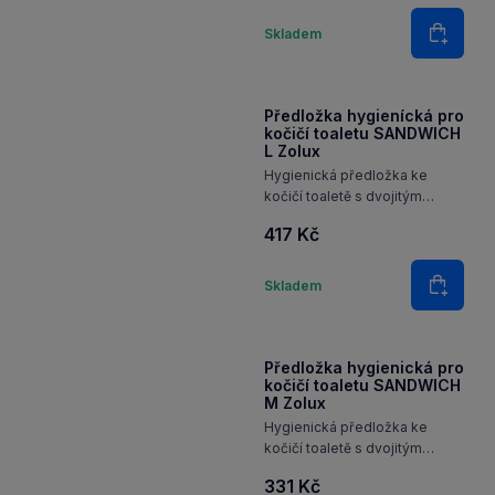
kočičí toaletu, vhodná pro
všechny koše, záchody
94 Kč
a všechny typy podestýlky.
Množství
Skladem
Do koš
Předložka hygienícká pro
kočičí toaletu SANDWICH
L Zolux
Hygienická předložka ke
kočičí toaletě s dvojitým
dnem, vhodná pro všechny
417 Kč
koše, záchody a všechny typy
podestýlky.
Množství
Skladem
Do koš
Předložka hygienická pro
kočičí toaletu SANDWICH
M Zolux
Hygienická předložka ke