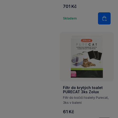
více koček v domácnosti.
701 Kč
Množství
Skladem
Do koš
Filtr do krytých toalet
PURECAT 3ks Zolux
Filtr do kočičí toalety Purecat,
3ks v balení
61 Kč