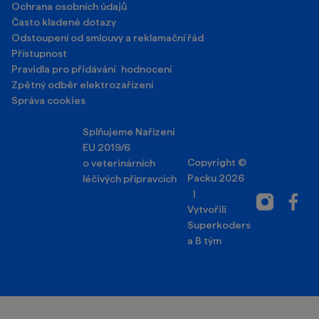
Doprava a platba
Obchodní podmínky
Ochrana osobních údajů
Často kladené dotazy
Odstoupení od smlouvy a reklamační řád
Přístupnost
Pravidla pro přidávání hodnocení
Zpětný odběr elektrozařízení
Správa cookies
Splňujeme Nařízení
EU 2019/6
Copyright ©
o veterinárních
Packu 2026
léčivých přípravcích
|
Instagram
Facebo
Vytvořili
Superkoders
a
B tým