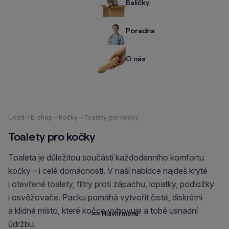
Balíčky
Poradna
O nás
Nacházíte
Úvod
E-shop
Kočky
Toalety pro kočky
se
Toalety pro kočky
zde:
Toaleta je důležitou součástí každodenního komfortu
kočky – i celé domácnosti. V naší nabídce najdeš kryté
i otevřené toalety, filtry proti zápachu, lopatky, podložky
i osvěžovače. Packu pomáhá vytvořit čisté, diskrétní
a klidné místo, které kočce vyhovuje a tobě usnadní
Hlavní menu
údržbu.