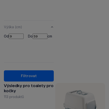
Výška (cm)
Od
Do
Od
Do
cm
Filtrovat
Výsledky pro toalety pro
kočky
113 produktů