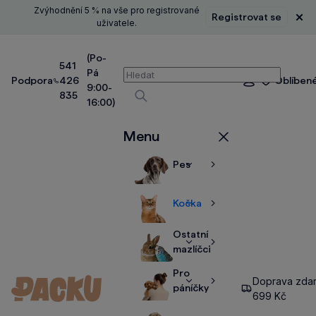
Zvýhodnění 5 % na vše pro registrované
Registrovat se
Zavř
uživatele.
(Po-
541
Pá
Vyhledávání
Podpora
426
Oblíben
Přihlášení
9:00-
835
16:00)
Vyhledávat
Menu
Zavřít
Pes
Zobrazit
Zobrazit
více
více
Kočka
Zobrazit
Zobrazit
více
více
Ostatní
Zobrazit
Zobrazit
mazlíčci
více
více
Pro
Doprava zda
Zobrazit
Zobrazit
páníčky
699 Kč
více
více