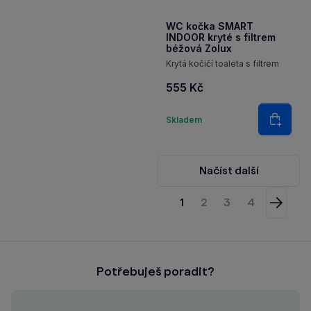
Množství
Skladem
Do koš
WC kočka SMART
INDOOR kryté s filtrem
béžová Zolux
Krytá kočičí toaleta s filtrem
555 Kč
Množství
Skladem
Do koš
Načíst další
1
2
3
4
Násled
Potřebuješ poradit?