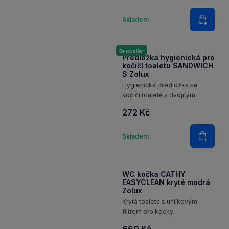
kočičí toaletě s dvojitým
dnem, vhodná pro všechny
331 Kč
koše, záchody a všechny typy
podestýlky.
Množství
Skladem
Do koš
Bestseller
Předložka hygienická pro
kočičí toaletu SANDWICH
S Zolux
Hygienická předložka ke
kočičí toaletě s dvojitým
dnem, vhodná pro všechny
272 Kč
koše, záchody a všechny typy
podestýlky.
Množství
Skladem
Do koš
WC kočka CATHY
EASYCLEAN kryté modrá
Zolux
Krytá toaleta s uhlíkovým