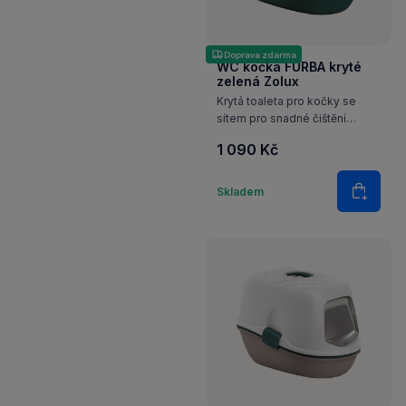
Doprava zdarma
WC kočka FURBA kryté
zelená Zolux
Krytá toaleta pro kočky se
sítem pro snadné čištění
podestýlky.
1 090 Kč
Množství
Skladem
Do koš