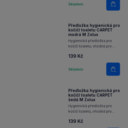
všechny koše, záchody
283 Kč
a všechny typy podestýlky.
Množství
Skladem
Do koš
Předložka hygienická pro
kočičí toaletu CARPET
modrá M Zolux
Hygienická předložka pro
kočičí toaletu, vhodná pro
všechny koše, záchody
139 Kč
a všechny typy podestýlky.
Množství
Skladem
Do koš
Předložka hygienická pro
kočičí toaletu CARPET
šedá M Zolux
Hygienická předložka pro
kočičí toaletu, vhodná pro