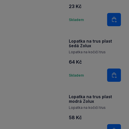
23 Kč
Množství
Skladem
Do koš
Lopatka na trus plast
šedá Zolux
Lopatka na kočičí trus
64 Kč
Množství
Skladem
Do koš
Lopatka na trus plast
modrá Zolux
Lopatka na kočičí trus