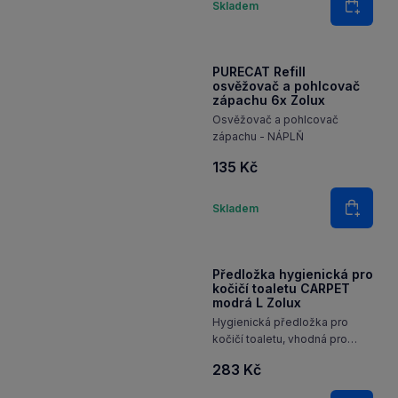
58 Kč
Množství
Skladem
Do koš
PURECAT Refill
osvěžovač a pohlcovač
zápachu 6x Zolux
Osvěžovač a pohlcovač
zápachu - NÁPLŇ
135 Kč
Množství
Skladem
Do koš
Předložka hygienická pro
kočičí toaletu CARPET
modrá L Zolux
Hygienická předložka pro
kočičí toaletu, vhodná pro