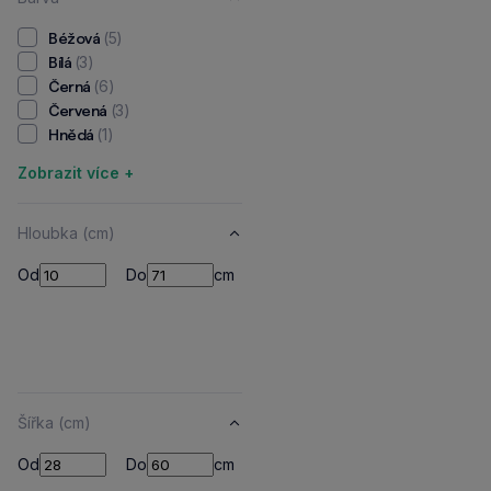
(5)
Béžová
(3)
Bílá
(6)
Černá
(3)
Červená
(1)
Hnědá
Zobrazit více +
Hloubka (cm)
Od
Do
Od
Do
cm
Šířka (cm)
Od
Do
Od
Do
cm