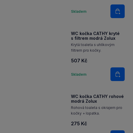
filtrem pro kočky.
507 Kč
Množství
Skladem
Do koš
WC kočka CATHY kryté
s filtrem modrá Zolux
Krytá toaleta s uhlíkovým
filtrem pro kočky.
507 Kč
Množství
Skladem
Do koš
WC kočka CATHY rohové
modrá Zolux
Rohová toaleta s okrajem pro
kočky + lopatka.