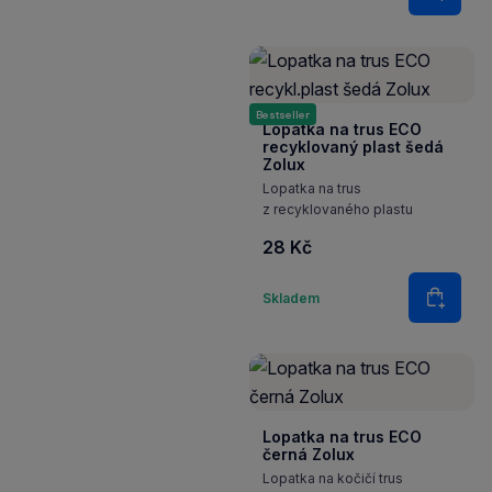
Do koš
Bestseller
Lopatka na trus ECO
recyklovaný plast šedá
Zolux
Lopatka na trus
z recyklovaného plastu
28 Kč
Množství
Skladem
Do koš
Lopatka na trus ECO
černá Zolux
Lopatka na kočičí trus