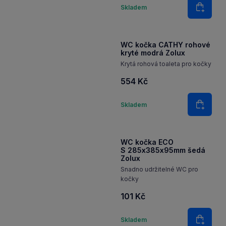
275 Kč
Množství
Skladem
Do koš
WC kočka CATHY rohové
kryté modrá Zolux
Krytá rohová toaleta pro kočky
554 Kč
Množství
Skladem
Do koš
WC kočka ECO
S 285x385x95mm šedá
Zolux
Snadno udržitelné WC pro
kočky
101 Kč