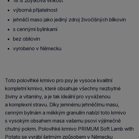
18% zbytková vlhkost
výborná přijatelnost
jehněčí maso jako jediný zdroj živočišných bílkovin
s cennými bylinkami
bez obilovin
vyrobeno v Německu
Toto polovlhké krmivo pro psy je vysoce kvalitní
kompletní krmivo, které obsahuje všechny nezbytné
živiny a vitamíny, a je tak ideální pro vyváženou
a komplexní stravu. Díky jemnému jehněčímu masu,
cenným bylinám a měkkým granulím nabízí toto krmivo
s vysokým obsahem masa vašemu psovi výjimečně
chutný pokrm. Polovlhké krmivo PRIMUM Soft Lamb with
Potato se vyrábí šetrným způsobem v Německu