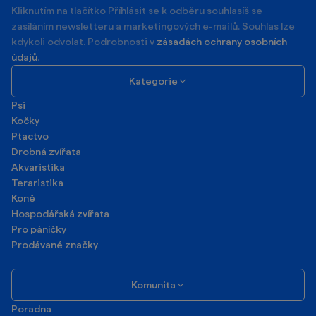
Kliknutím na tlačítko Příhlásit se k odběru souhlasíš se
zasíláním newsletteru a marketingových e-mailů. Souhlas lze
kdykoli odvolat. Podrobnosti v
zásadách ochrany osobních
údajů
.
Kategorie
Psi
Kočky
Ptactvo
Drobná zvířata
Akvaristika
Teraristika
Koně
Hospodářská zvířata
Pro páníčky
Prodávané značky
Komunita
Poradna