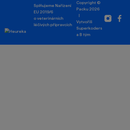
Copyright ©
Splňujeme Nařízení
Packu 2026
EU 2019/6
|
Instagram
Facebo
o veterinárních
Vytvořili
léčivých přípravcích
Superkoders
a
B tým