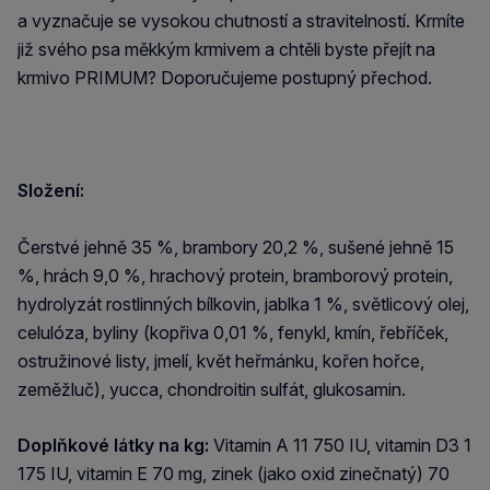
a vyznačuje se vysokou chutností a stravitelností. Krmíte
již svého psa měkkým krmivem a chtěli byste přejít na
krmivo PRIMUM? Doporučujeme postupný přechod.
Složení:
Čerstvé jehně 35 %, brambory 20,2 %, sušené jehně 15
%, hrách 9,0 %, hrachový protein, bramborový protein,
hydrolyzát rostlinných bílkovin, jablka 1 %, světlicový olej,
celulóza, byliny (kopřiva 0,01 %, fenykl, kmín, řebříček,
ostružinové listy, jmelí, květ heřmánku, kořen hořce,
zeměžluč), yucca, chondroitin sulfát, glukosamin.
Doplňkové látky na kg:
Vitamin A 11 750 IU, vitamin D3 1
175 IU, vitamin E 70 mg, zinek (jako oxid zinečnatý) 70