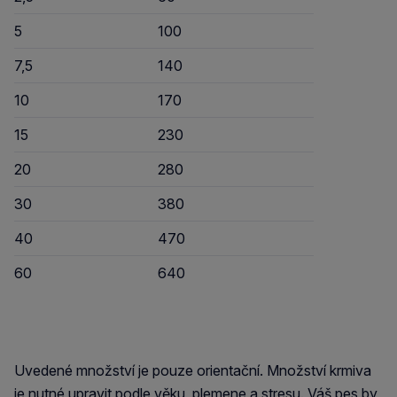
5
100
7,5
140
10
170
15
230
20
280
30
380
40
470
60
640
Uvedené množství je pouze orientační. Množství krmiva
je nutné upravit podle věku, plemene a stresu. Váš pes by