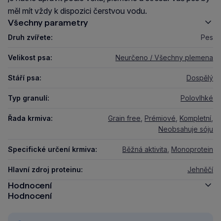
měl mít vždy k dispozici čerstvou vodu.
Všechny parametry
Druh zvířete:
Pes
Velikost psa:
Neurčeno / Všechny plemena
Stáří psa:
Dospělý
Typ granulí:
Polovlhké
Řada krmiva:
Grain free
,
Prémiové
,
Kompletní
,
Neobsahuje sóju
Specifické určení krmiva:
Běžná aktivita
,
Monoprotein
Hlavní zdroj proteinu:
Jehněčí
Hodnocení
Hodnocení