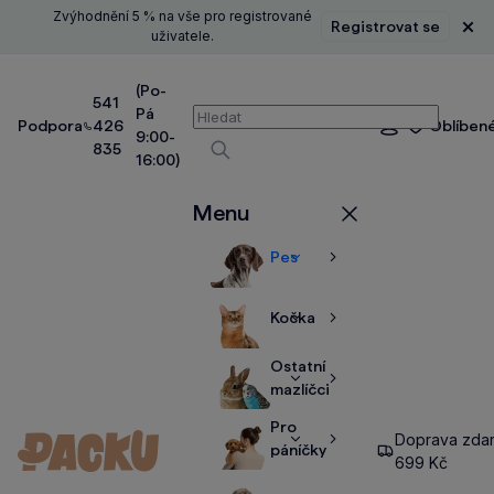
Zvýhodnění 5 % na vše pro registrované
Registrovat se
Zavř
uživatele.
(Po-
541
Pá
Vyhledávání
Podpora
426
Oblíben
Přihlášení
9:00-
835
16:00)
Vyhledávat
Menu
Zavřít
Pes
Zobrazit
Zobrazit
více
více
Kočka
Zobrazit
Zobrazit
více
více
Ostatní
Zobrazit
Zobrazit
mazlíčci
více
více
Pro
Doprava zda
Zobrazit
Zobrazit
páníčky
699 Kč
více
více