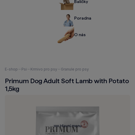
Balíčky
Poradna
O nás
Nacházíte
E-shop
Psi
Krmivo pro psy
Granule pro psy
se
Primum Dog Adult Soft Lamb with Potato
zde:
1,5kg
Hlavní menu