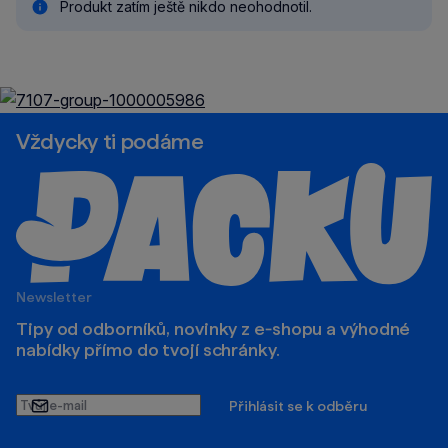
Produkt zatím ještě nikdo neohodnotil.
Vždycky ti podáme
Newsletter
Tipy od odborníků, novinky z e‑shopu a výhodné
nabídky přímo do tvojí schránky.
Tvůj
Přihlásit se k odběru
e-
mail