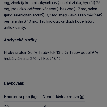
mg, zinek (jako aminokyselinový chelát zinku, hydrát) 25
mg, jód (jako jodičnan vápenatý, bezvodý) 2 mg, selen
(jako seleničitan sodný) 0,2 mg, měď (jako síran měďnatý
pentahydrát) 10 mg. Technologické doplňkové látky:
antioxidanty.
Analytické složky:
Hrubý protein 26 %, hrubý tuk 13,5 %, hrubý popel 9 %,
hrubá vláknina 2 %, vlhkost 18 %.
Dávkování:
Hmotnost psa
(kg)
Denní dávka krmiva (g)
2,5
60