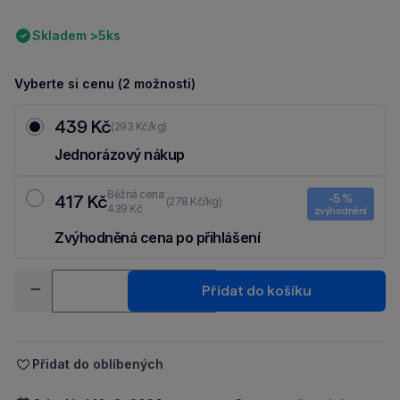
Skladem >5ks
Vyberte si cenu (2 možnosti)
439 Kč
(293 Kč/kg)
Jednorázový nákup
Běžná cena:
417 Kč
-5 %
(278 Kč/kg)
439 Kč
zvýhodnění
Zvýhodněná cena po přihlášení
Ušetři 22 Kč díky 5 % za
registraci
nebo
přihlášení
do Moje Packu.
Množství
Přidat do košíku
-
+
Přidat do oblíbených