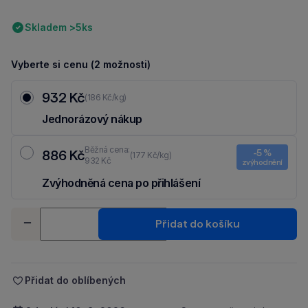
Skladem >5ks
Vyberte si cenu (2 možnosti)
932 Kč
(186 Kč/kg)
Jednorázový nákup
Běžná cena:
886 Kč
-5 %
(177 Kč/kg)
932 Kč
zvýhodnění
Zvýhodněná cena po přihlášení
Ušetři 46 Kč díky 5 % za
registraci
nebo
přihlášení
do Moje Packu.
Množství
Přidat do košíku
-
+
Přidat do oblíbených