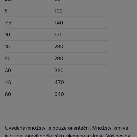
5
100
7,5
140
10
170
15
230
20
280
30
380
40
470
60
640
Uvedené množství je pouze orientační. Množství krmiva
je nutné upravit podle věku, plemene a stresu. Váš pes by