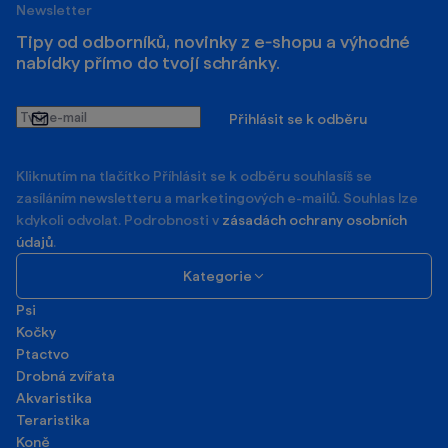
Kliknutím na tlačítko Příhlásit se k odběru souhlasíš se
zasíláním newsletteru a marketingových e-mailů. Souhlas lze
kdykoli odvolat. Podrobnosti v
zásadách ochrany osobních
údajů
.
Kategorie
Psi
Kočky
Ptactvo
Drobná zvířata
Akvaristika
Teraristika
Koně
Hospodářská zvířata
Pro páníčky
Prodávané značky
Komunita
Poradna