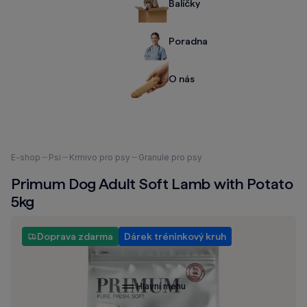
Balíčky
Poradna
O nás
Nacházíte
E-shop
Psi
Krmivo pro psy
Granule pro psy
se
Primum Dog Adult Soft Lamb with Potato
zde:
5kg
Doprava zdarma
Dárek tréninkový kruh
Hlavní menu