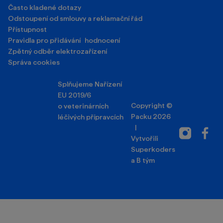
Splňujeme Nařízení
EU 2019/6
Copyright ©
o veterinárních
Packu 2026
léčivých přípravcích
|
Instagram
Facebo
Vytvořili
Superkoders
a
B tým