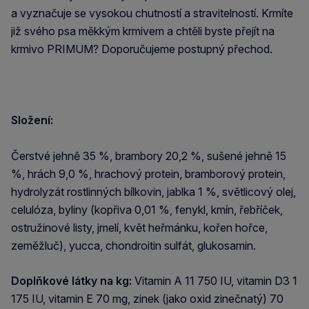
a vyznačuje se vysokou chutností a stravitelností. Krmíte
již svého psa měkkým krmivem a chtěli byste přejít na
krmivo PRIMUM? Doporučujeme postupný přechod.
Složení:
Čerstvé jehně 35 %, brambory 20,2 %, sušené jehně 15
%, hrách 9,0 %, hrachový protein, bramborový protein,
hydrolyzát rostlinných bílkovin, jablka 1 %, světlicový olej,
celulóza, byliny (kopřiva 0,01 %, fenykl, kmín, řebříček,
ostružinové listy, jmelí, květ heřmánku, kořen hořce,
zeměžluč), yucca, chondroitin sulfát, glukosamin.
Doplňkové látky na kg:
Vitamin A 11 750 IU, vitamin D3 1
175 IU, vitamin E 70 mg, zinek (jako oxid zinečnatý) 70