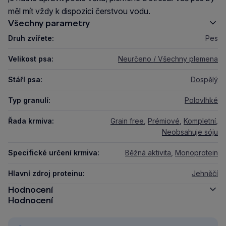
měl mít vždy k dispozici čerstvou vodu.
Všechny parametry
Druh zvířete:
Pes
Velikost psa:
Neurčeno / Všechny plemena
Stáří psa:
Dospělý
Typ granulí:
Polovlhké
Řada krmiva:
Grain free
,
Prémiové
,
Kompletní
,
Neobsahuje sóju
Specifické určení krmiva:
Běžná aktivita
,
Monoprotein
Hlavní zdroj proteinu:
Jehněčí
Hodnocení
Hodnocení