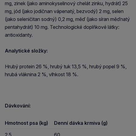
mg, zinek (jako aminokyselinový chelát zinku, hydrát) 25
mg, jód (jako jodičnan vápenatý, bezvodý) 2 mg, selen
(jako seleničitan sodný) 0,2 mg, měď (jako síran měďnatý
pentahydrát) 10 mg. Technologické doplňkové látky:
antioxidanty.
Analytické složky:
Hrubý protein 26 %, hrubý tuk 13,5 %, hrubý popel 9 %,
hrubá vláknina 2 %, vlhkost 18 %.
Dávkování:
Hmotnost psa
(kg)
Denní dávka krmiva (g)
2,5
60