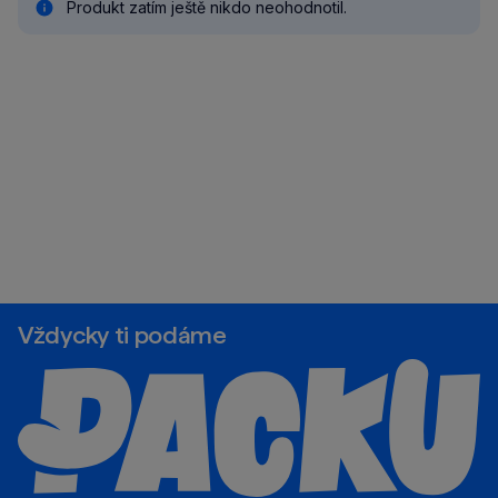
Produkt zatím ještě nikdo neohodnotil.
Vždycky ti podáme
Newsletter
Tipy od odborníků, novinky z e‑shopu a výhodné
nabídky přímo do tvojí schránky.
Tvůj
Přihlásit se k odběru
e-
mail