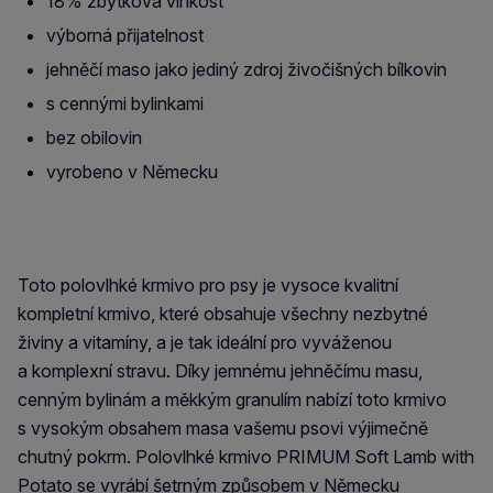
18% zbytková vlhkost
výborná přijatelnost
jehněčí maso jako jediný zdroj živočišných bílkovin
s cennými bylinkami
bez obilovin
vyrobeno v Německu
Toto polovlhké krmivo pro psy je vysoce kvalitní
kompletní krmivo, které obsahuje všechny nezbytné
živiny a vitamíny, a je tak ideální pro vyváženou
a komplexní stravu. Díky jemnému jehněčímu masu,
cenným bylinám a měkkým granulím nabízí toto krmivo
s vysokým obsahem masa vašemu psovi výjimečně
chutný pokrm. Polovlhké krmivo PRIMUM Soft Lamb with
Potato se vyrábí šetrným způsobem v Německu