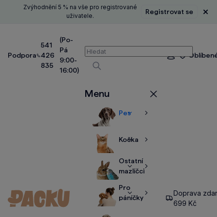
Zvýhodnění 5 % na vše pro registrované
Registrovat se
Zavř
uživatele.
(Po-
541
Pá
Vyhledávání
Podpora
426
Oblíben
Přihlášení
9:00-
835
16:00)
Vyhledávat
Menu
Zavřít
Pes
Zobrazit
Zobrazit
více
více
Kočka
Zobrazit
Zobrazit
více
více
Ostatní
Zobrazit
Zobrazit
mazlíčci
více
více
Pro
Doprava zda
Zobrazit
Zobrazit
páníčky
699 Kč
více
více