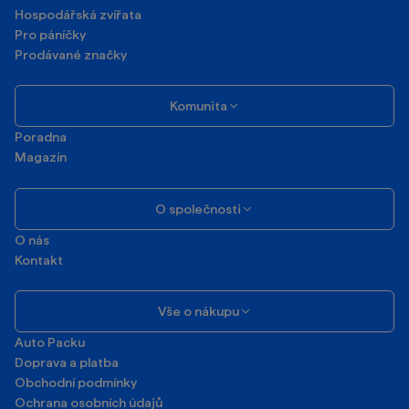
Magazín
O společnosti
O nás
Kontakt
Vše o nákupu
Auto Packu
Doprava a platba
Obchodní podmínky
Ochrana osobních údajů
Často kladené dotazy
Odstoupení od smlouvy a reklamační řád
Přístupnost
Pravidla pro přidávání hodnocení
Zpětný odběr elektrozařízení
Správa cookies