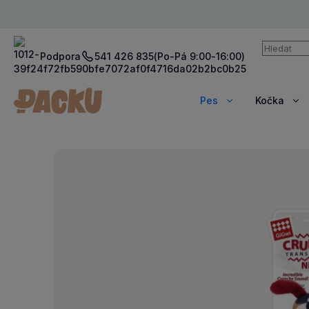
Vyhledává
Podpora
541 426 835
(Po-Pá 9:00-16:00)
Pes
Kočka
Zobrazit
Zob
více
víc