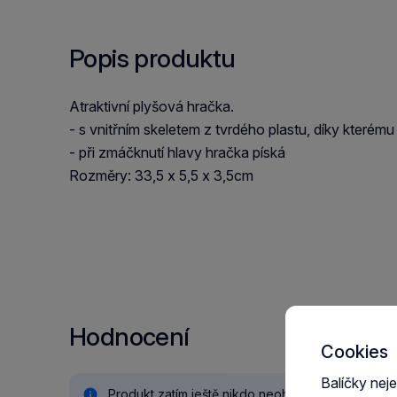
Popis produktu
Atraktivní plyšová hračka.
- s vnitřním skeletem z tvrdého plastu, díky kter
- při zmáčknutí hlavy hračka píská
Rozměry: 33,5 x 5,5 x 3,5cm
Hodnocení
Cookies
Balíčky nej
Produkt zatím ještě nikdo neohodnotil.