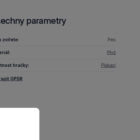
echny parametry
 zvířete:
Pes
riál:
Plyš
tnost hračky:
Pískací
razit GPSR