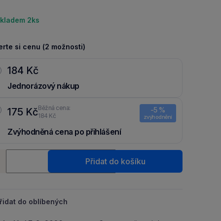
kladem 2ks
rte si cenu (2 možnosti)
184 Kč
Jednorázový nákup
Běžná cena:
-5 %
175 Kč
184 Kč
zvýhodnění
Zvýhodněná cena po přihlášení
Ušetři 9 Kč díky 5 % za
registraci
nebo
přihlášení
do Moje
ství
Packu.
Přidat do košíku
+
řidat do oblíbených