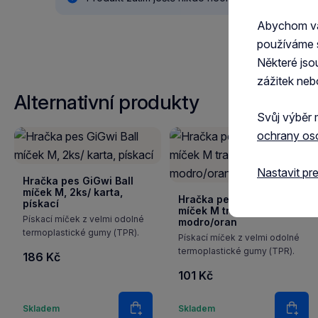
Abychom vám
používáme 
Některé jso
zážitek neb
Alternativní produkty
Svůj výběr 
ochrany os
Nastavit pr
Hračka pes GiGwi Ball
míček M, 2ks/ karta,
Hračka pes GiGwi Ball
pískací
míček M transparentní
Pískací míček z velmi odolné
modro/oran
termoplastické gumy (TPR).
Pískací míček z velmi odolné
termoplastické gumy (TPR).
186 Kč
101 Kč
Množství
Množstv
Skladem
Skladem
Do košíku
Do k