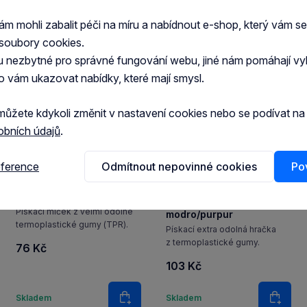
 mohli zabalit péči na míru a nabídnout e-shop, který vám s
soubory cookies.
u nezbytné pro správné fungování webu, jiné nám pomáhají vy
o vám ukazovat nabídky, které mají smysl.
můžete kdykoli změnit v nastavení cookies nebo se podívat n
obních údajů
.
eference
Odmítnout nepovinné cookies
Pov
Hračka pes GiGwi Ball
míček
Hračka pes GiGwi Johnny
S červeno/purpurový
Stick Small aport
Pískací míček z velmi odolné
modro/purpur
termoplastické gumy (TPR).
Pískací extra odolná hračka
z termoplastické gumy.
76 Kč
103 Kč
í
Množství
Množství
Skladem
Skladem
ošíku
Do košíku
Do ko