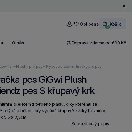
Zavří
Oblíbené
Košík
Přihlášení
0
na
O nás
Doprava zdarma od 699 Kč
ázíte
op
Psi
Hračky pro psy
Plyšové a textilní hračky pro psy
ačka pes GiGwi Plush
iendz pes S křupavý krk
vnitřním skeletem z tvrdého plastu, díky kterému se
ě ohýbá a během hry vydává křupavé zvuky Rozměry:
 x 5,5 x 3,5cm
Zobrazit celý popis