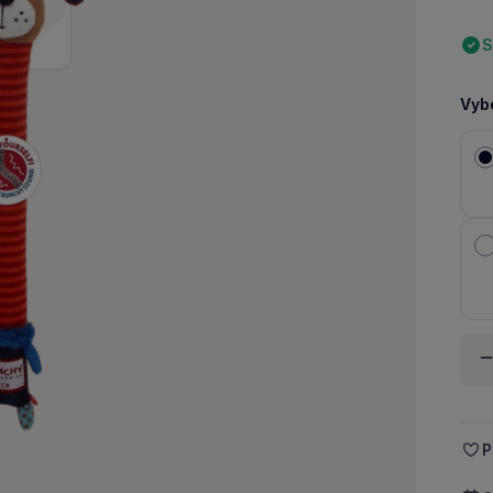
S
Vybe
Množ
-
P