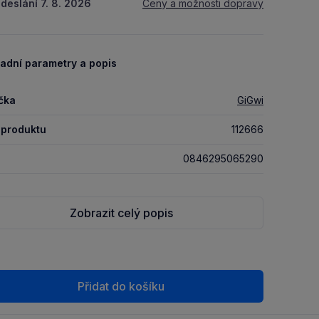
deslání 7. 8. 2026
Ceny a možnosti dopravy
adní parametry a popis
čka
GiGwi
 produktu
112666
0846295065290
Zobrazit celý popis
Přidat do košíku