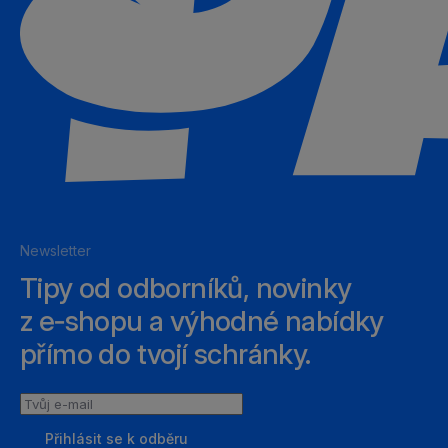
Newsletter
Tipy od odborníků, novinky
z e‑shopu a výhodné nabídky
přímo do tvojí schránky.
Tvůj
e-
Přihlásit se k odběru
mail