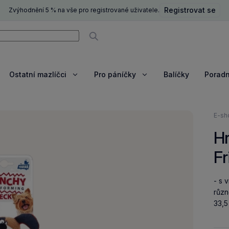
Registrovat se
Zvýhodnění 5 % na vše pro registrované uživatele.
ní
Vyhledávat
Ostatní mazlíčci
Pro páníčky
Balíčky
Porad
razit
Zobrazit
Zobrazit
e
více
více
Nach
E-sh
se
Hr
zde:
Fr
- s 
různ
33,5