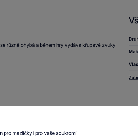
Vš
Druh
ému se různě ohýbá a během hry vydává křupavé zvuky
Mate
Vlas
Zob
en pro mazlíčky i pro vaše soukromí.