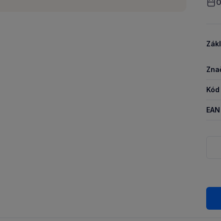
O
Zákl
Zna
Kód
EAN