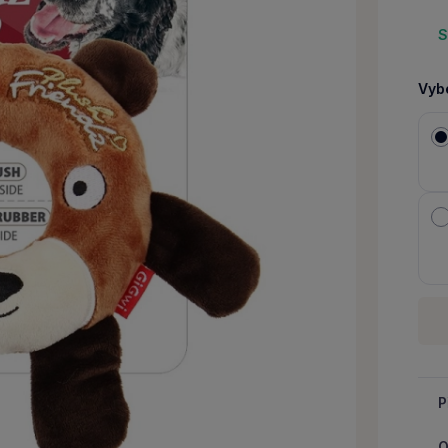
S
Vybe
Množ
-
P
O