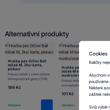
Alternativní produkty
Cookies
Hračka pes GiGwi Ball
Balíčky nej
míček M, 2ks/ karta,
Hračka pes GiGwi Ball
pískací
míček M transparentní
Pískací míček z velmi odolné
Abychom vám
modro/oran
termoplastické gumy (TPR).
Pískací míček z velmi odolné
používáme 
termoplastické gumy (TPR).
186 Kč
Některé jso
101 Kč
zážitek neb
Množství
Množstv
Skladem
Skladem
Svůj výběr 
Do košíku
Do k