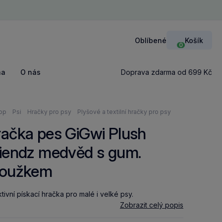
Zavří
Oblíbené
Košík
Přihlášení
0
na
O nás
Doprava zdarma od 699 Kč
ázíte
op
Psi
Hračky pro psy
Plyšové a textilní hračky pro psy
ačka pes GiGwi Plush
iendz medvěd s gum.
roužkem
ktivní pískací hračka pro malé i velké psy.
Zobrazit celý popis