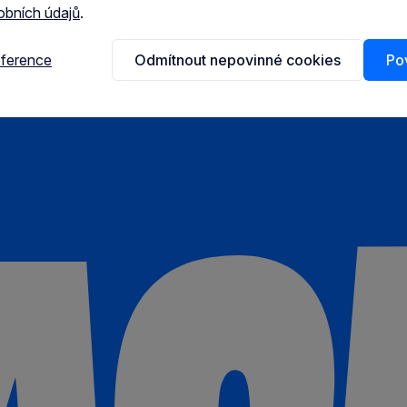
obních údajů
.
eference
Odmítnout nepovinné cookies
Pov