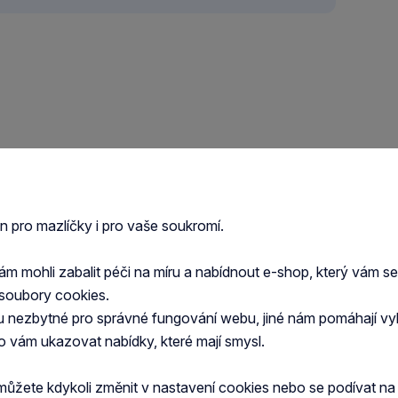
Hračka pes GiGwi Ball
en pro mazlíčky i pro vaše soukromí.
míček
Hračka pes GiGwi Johnny
S červeno/purpurový
Stick Small aport
Pískací míček z velmi odolné
 mohli zabalit péči na míru a nabídnout e-shop, který vám s
modro/purpur
termoplastické gumy (TPR).
Pískací extra odolná hračka
soubory cookies.
z termoplastické gumy.
76 Kč
u nezbytné pro správné fungování webu, jiné nám pomáhají vy
103 Kč
o vám ukazovat nabídky, které mají smysl.
í
Množství
Množství
Skladem
Skladem
můžete kdykoli změnit v nastavení cookies nebo se podívat n
ošíku
Do košíku
Do ko