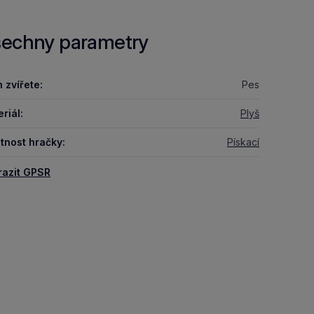
echny parametry
 zvířete:
Pes
riál:
Plyš
tnost hračky:
Pískací
razit GPSR