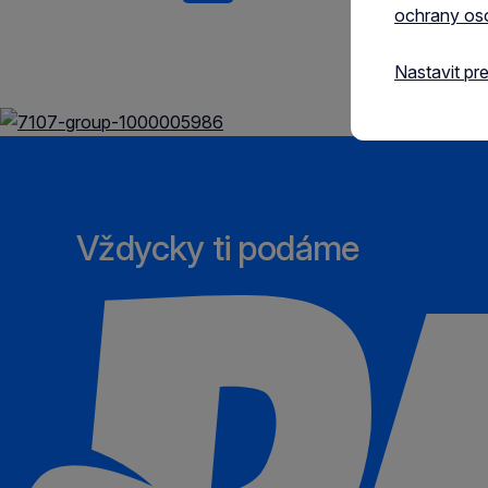
ochrany os
Nastavit pr
Vždycky ti podáme