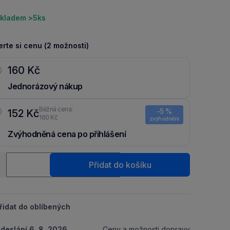
kladem >5ks
rte si cenu (2 možnosti)
160 Kč
Jednorázový nákup
Běžná cena:
-5 %
152 Kč
160 Kč
zvýhodnění
Zvýhodněná cena po přihlášení
Ušetři 8 Kč díky 5 % za
registraci
nebo
přihlášení
do Moje
ství
Packu.
Přidat do košíku
+
řidat do oblíbených
deslání 6. 8. 2026
Ceny a možnosti dopravy