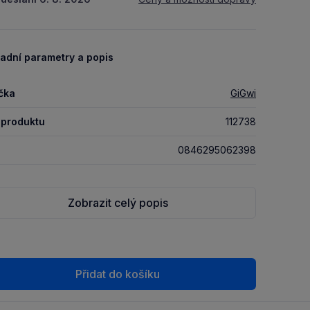
adní parametry a popis
čka
GiGwi
 produktu
112738
0846295062398
Zobrazit celý popis
Přidat do košíku