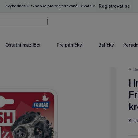
Registrovat se
Zvýhodnění 5 % na vše pro registrované uživatele.
ní
Vyhledávat
Ostatní mazlíčci
Pro páníčky
Balíčky
Porad
razit
Zobrazit
Zobrazit
e
více
více
Nach
E-sh
se
Hr
zde:
Fr
k
Atra