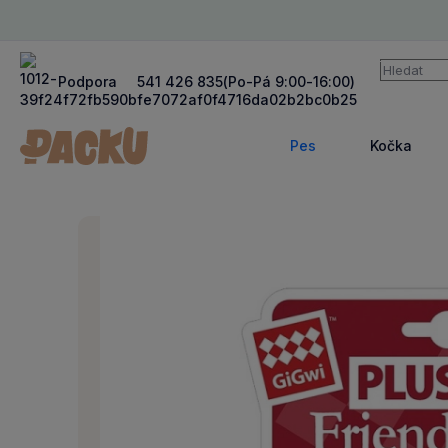
Vyhledává
Podpora
541 426 835
(Po-Pá 9:00-16:00)
Pes
Kočka
Zobrazit
Zob
více
víc