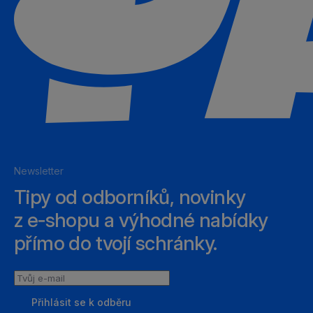
Newsletter
Tipy od odborníků, novinky
z e‑shopu a výhodné nabídky
přímo do tvojí schránky.
Tvůj
e-
Přihlásit se k odběru
mail