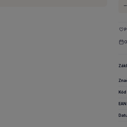
Množ
-
P
O
Zákl
Zna
Kód
EAN
Dat