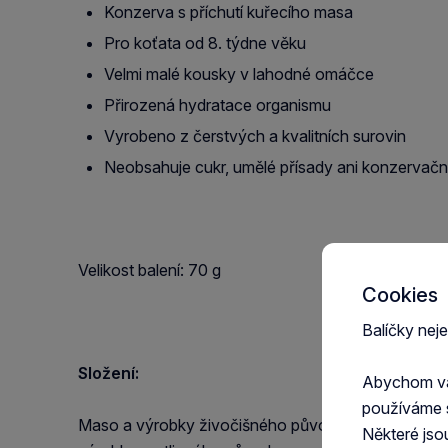
Konzerva s příchutí kuřecího masa
Pro koťata od 8. týdne věku
Velmi malé kousky v lahodné omáčce
Přirozená hydratace organismu
Vyrobeno z čerstvých a kvalitních surovin
Neobsahuje cukr, umělé přísady ani konzervační
Velikost balení: 70 g
Cookies
Balíčky nej
Složení:
Abychom vám
používáme 
Maso a výrobky živočišného původu (kuře 47,6 %), ole
Některé jso