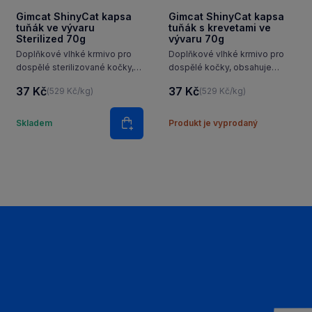
Gimcat ShinyCat kapsa
Gimcat ShinyCat kapsa
tuňák ve vývaru
tuňák s krevetami ve
Sterilized 70g
vývaru 70g
Doplňkové vlhké krmivo pro
Doplňkové vlhké krmivo pro
dospělé sterilizované kočky,
dospělé kočky, obsahuje
receptura na bázi tuňáka ve
lahodné kousky tuňáka
37 Kč
37 Kč
(529 Kč/kg)
(529 Kč/kg)
vývaru. Vyvážené nutriční
a krevety ve varném vývaru
hodnoty jsou navrženy tak, aby
pro podporu správné
í
Množství
vyhovovaly každodenním
hydratace. Tato kapsička
Skladem
Produkt je vyprodaný
ošíku
Do košíku
nutričním potřebám
splňuje každodenní potřeby
kastrovaných…
vaší kočky s vyváženými…