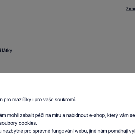
Zob
 látky
en pro mazlíčky i pro vaše soukromí.
 mohli zabalit péči na míru a nabídnout e-shop, který vám s
soubory cookies.
je a tuky, obiloviny, minerální látky, vedlejší
u nezbytné pro správné fungování webu, jiné nám pomáhají vy