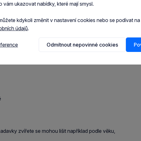
o vám ukazovat nabídky, které mají smysl.
můžete kdykoli změnit v nastavení cookies nebo se podívat n
obních údajů
.
, Vlhkost 85 %, Vápník 0,16 %, Fosfor 0,14 %
eference
Odmítnout nepovinné cookies
Pov
ě
adavky zvířete se mohou lišit například podle věku,