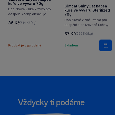
kuře ve vývaru 70g
Gimcat ShinyCat kapsa
Doplňkové vlhké krmivo pro
kuře ve vývaru Sterilized
dospělé kočky, obsahuje
70g
lahodné kousky kuřete ve
Doplňkové vlhké krmivo pro
36 Kč
(514 Kč/kg)
varném vývaru pro podporu
dospělé sterilizované kočky,
správné hydratace. Tato
receptura na bázi kuřete ve
37 Kč
kapsička splňuje každodenní
(529 Kč/kg)
vývaru. Vyvážené nutriční
potřeby vaší kočky
hodnoty jsou navrženy tak, aby
Množstv
s vyváženými nutričními…
vyhovovaly každodenním
Produkt je vyprodaný
Skladem
Do k
nutričním potřebám
kastrovaných…
Vždycky ti podáme