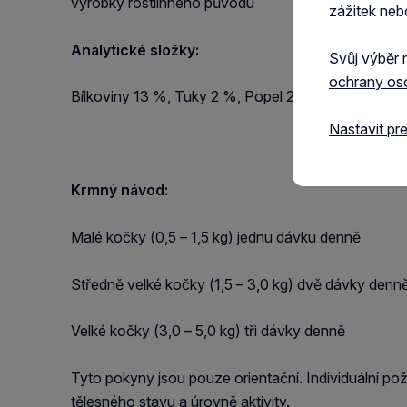
výrobky rostlinného původu
zážitek neb
Analytické složky:
Svůj výběr 
ochrany os
Bílkoviny 13 %, Tuky 2 %, Popel 2 %, Vláknina 1 %
Nastavit pr
Krmný návod:
Malé kočky (0,5 – 1,5 kg) jednu dávku denně
Středně velké kočky (1,5 – 3,0 kg) dvě dávky denn
Velké kočky (3,0 – 5,0 kg) tři dávky denně
Tyto pokyny jsou pouze orientační. Individuální pož
tělesného stavu a úrovně aktivity.