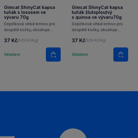
Gimcat ShinyCat kapsa
Gimcat ShinyCat kapsa
tuňák s lososem ve
tuňák žlutoploutvý
vývaru 70g
s quinoa ve vývaru70g
Doplňkové vlhké krmivo pro
Doplňkové vlhké krmivo pro
dospělé kočky, obsahuje
dospělé kočky, obsahuje
lahodné kousky tuňáka
lahodné kousky tuňáka
37 Kč
37 Kč
(529 Kč/kg)
(529 Kč/kg)
a lososa ve varném vývaru pro
žlutoploutvého a quinoa ve
podporu správné hydratace.
varném vývaru pro podporu
Množství
Množství
Tato kapsička splňuje
správné hydratace. Tato
Skladem
Skladem
Do košíku
Do koš
každodenní potřeby vaší
kapsička splňuje každodenní
kočky s vyváženými…
potřeby vaší kočky s…