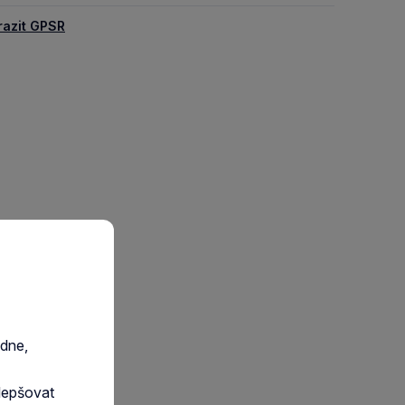
razit GPSR
edne,
lepšovat