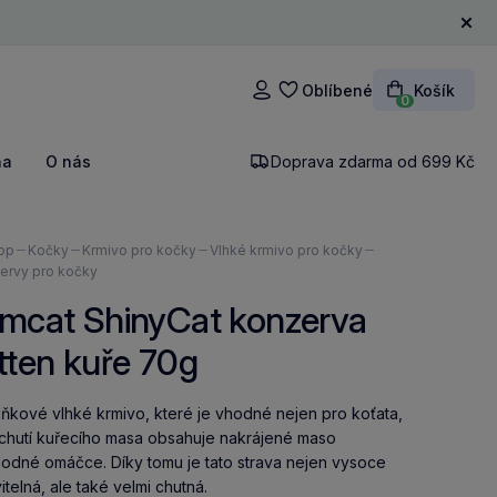
Zavří
Oblíbené
Košík
Přihlášení
0
na
O nás
Doprava zdarma od 699 Kč
ázíte
op
Kočky
Krmivo pro kočky
Vlhké krmivo pro kočky
ervy pro kočky
imcat ShinyCat konzerva
tten kuře 70g
ňkové vlhké krmivo, které je vhodné nejen pro koťata,
íchutí kuřecího masa obsahuje nakrájené maso
hodné omáčce. Díky tomu je tato strava nejen vysoce
vitelná, ale také velmi chutná.