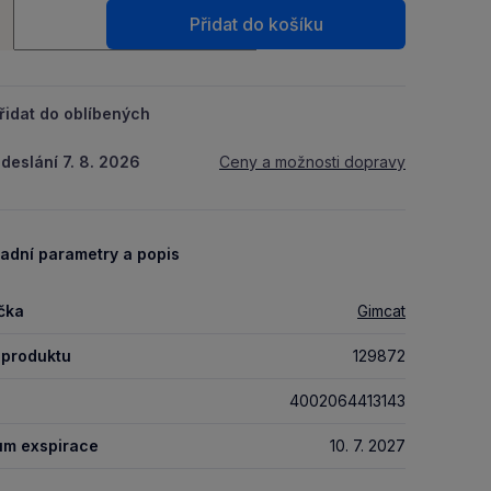
ství
Packu.
Přidat do košíku
+
řidat do oblíbených
deslání 7. 8. 2026
Ceny a možnosti dopravy
adní parametry a popis
čka
Gimcat
 produktu
129872
4002064413143
um exspirace
10. 7. 2027