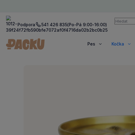
Vyhledává
Podpora
541 426 835
(Po-Pá 9:00-16:00)
Pes
Kočka
Zobrazit
Zob
více
víc