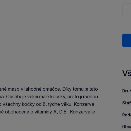
Vš
jené maso v lahodné omáčce. Díky tomu je tato
Druh
tná. Obsahuje velmi malé kousky, proto ji mohou
Stář
pro všechny kočky od 8. týdne věku. Konzerva
ké obohacena o vitaminy A, D,E . Konzerva je
Řad
Hlav