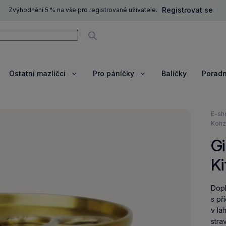
Registrovat se
Zvýhodnění 5 % na vše pro registrované uživatele.
ní
Vyhledávat
Ostatní mazlíčci
Pro páníčky
Balíčky
Porad
razit
Zobrazit
Zobrazit
e
více
více
Nach
E-sh
se
Konz
zde:
G
Ki
Dopl
s př
v la
stra