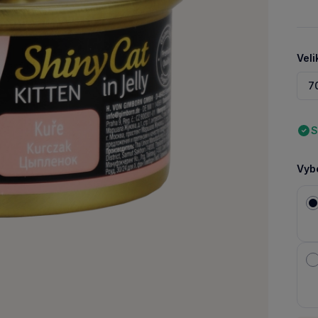
Veli
7
S
Vybe