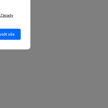
a
Zásady
olit vše