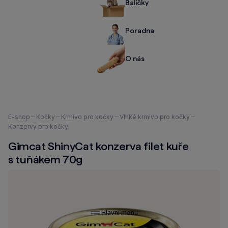
Balíčky
Poradna
O nás
Nacházíte
E-shop
Kočky
Krmivo pro kočky
Vlhké krmivo pro kočky
se
Konzervy pro kočky
zde:
Gimcat ShinyCat konzerva filet kuře
s tuňákem 70g
Hlavní menu