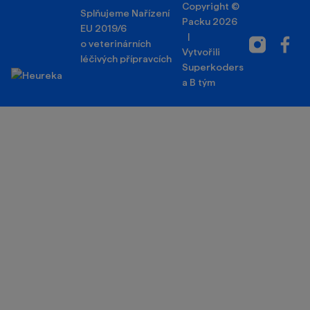
Copyright ©
Splňujeme Nařízení
Packu 2026
EU 2019/6
|
Instagram
Facebo
o veterinárních
Vytvořili
léčivých přípravcích
Superkoders
a
B tým