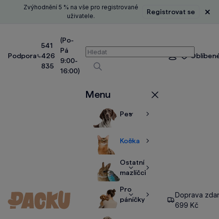
Zvýhodnění 5 % na vše pro registrované
Registrovat se
Zavř
uživatele.
(Po-
541
Pá
Vyhledávání
Podpora
426
Oblíben
Přihlášení
9:00-
835
16:00)
Vyhledávat
Menu
Zavřít
Pes
Zobrazit
Zobrazit
více
více
Kočka
Zobrazit
Zobrazit
více
více
Ostatní
Zobrazit
Zobrazit
mazlíčci
více
více
Pro
Doprava zda
Zobrazit
Zobrazit
páníčky
699 Kč
více
více