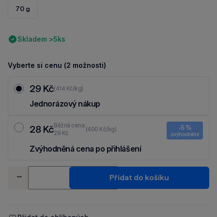
70 g
Skladem >5ks
Vyberte si cenu (2 možnosti)
29 Kč
(414 Kč/kg)
Jednorázový nákup
Běžná cena:
28 Kč
-5 %
(400 Kč/kg)
29 Kč
zvýhodnění
Zvýhodněná cena po přihlášení
Ušetři 1 Kč díky 5 % za
registraci
nebo
přihlášení
do Moje Packu.
Množství
Přidat do košíku
-
+