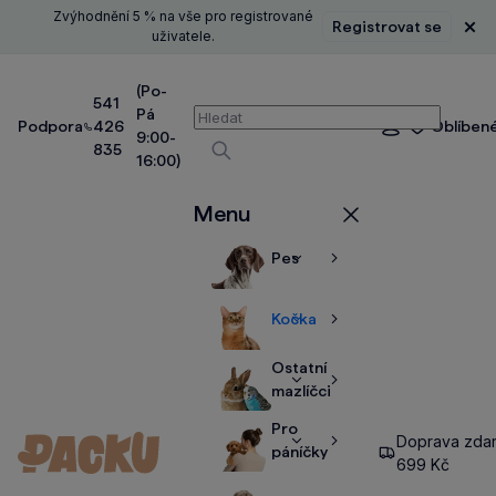
Zvýhodnění 5 % na vše pro registrované
Registrovat se
Zavř
uživatele.
(Po-
541
Pá
Vyhledávání
Podpora
426
Oblíben
Přihlášení
9:00-
835
16:00)
Vyhledávat
Menu
Zavřít
Pes
Zobrazit
Zobrazit
více
více
Kočka
Zobrazit
Zobrazit
více
více
Ostatní
Zobrazit
Zobrazit
mazlíčci
více
více
Pro
Doprava zda
Zobrazit
Zobrazit
páníčky
699 Kč
více
více