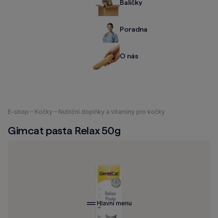
Balíčky
Poradna
O nás
Nacházíte
E-shop
Kočky
Nutriční doplňky a vitamíny pro kočky
se
Gimcat pasta Relax 50g
zde:
Hlavní menu