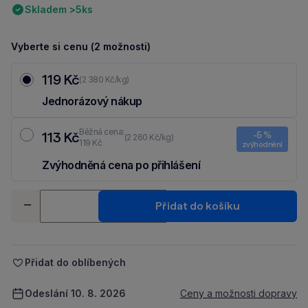
Skladem >5ks
Vyberte si cenu (2 možnosti)
119 Kč
(2 380 Kč/kg)
Jednorázový nákup
Běžná cena:
113 Kč
-5 %
(2 260 Kč/kg)
119 Kč
zvýhodnění
Zvýhodněná cena po přihlášení
Ušetři 6 Kč díky 5 % za
registraci
nebo
přihlášení
do Moje Packu.
Množství
Přidat do košíku
-
+
Přidat do oblíbených
Odeslání 10. 8. 2026
Ceny a možnosti dopravy