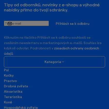
Tipy od odborníků, novinky z e‑shopu a výhodné
nabídky přímo do tvojí schránky.
Tvůj
Přihlásit se k odběru
e-
mail
Kliknutím na tlačítko Příhlásit se k odběru souhlasíš se
zasíláním newsletteru a marketingových e-mailů. Souhlas lze
kdykoli odvolat. Podrobnosti v
zásadách ochrany osobních
údajů
.
Kategorie
Psi
Kočky
Ptactvo
Drobná zvířata
Akvaristika
Teraristika
Koně
Hospodářská zvířata