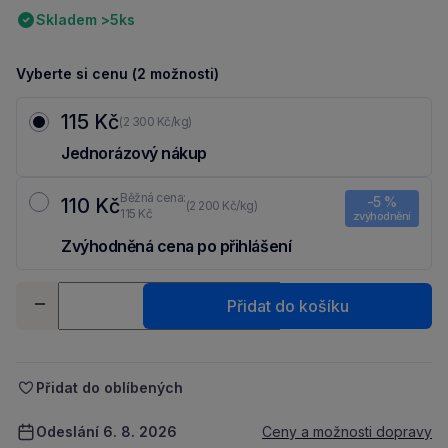
Skladem >5ks
Vyberte si cenu (2 možnosti)
115 Kč
(2 300 Kč/kg)
Jednorázový nákup
Běžná cena:
-5 %
110 Kč
(2 200 Kč/kg)
115 Kč
zvýhodnění
Zvýhodněná cena po přihlášení
Ušetři 5 Kč díky 5 % za
registraci
nebo
přihlášení
do Moje Packu.
Množství
Přidat do košíku
-
+
Přidat do oblíbených
Odeslání 6. 8. 2026
Ceny a možnosti dopravy