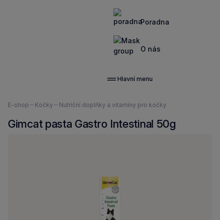
Poradna
O nás
Hlavní menu
Nacházíte
E-shop
Kočky
Nutriční doplňky a vitamíny pro kočky
se
Gimcat pasta Gastro Intestinal 50g
zde: