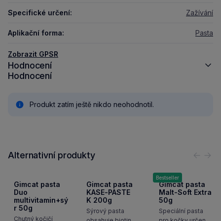
Specifické určení:
Zažívání
Aplikační forma:
Pasta
Zobrazit GPSR
Hodnocení
Hodnocení
Produkt zatím ještě nikdo neohodnotil.
Alternativní produkty
Předc
Nás
Bestseller
Gimcat pasta
Gimcat pasta
Gimcat pasta
Duo
KASE-PASTE
Malt-Soft Extra
multivitamin+sý
K 200g
50g
r 50g
Sýrový pasta
Speciální pasta
Chutný kočičí
obsahuje biotin,
pro kočky určená