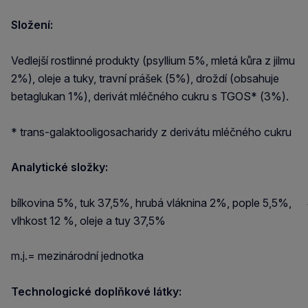
Složení:
Vedlejší rostlinné produkty (psyllium 5%, mletá kůra z jilmu
2%), oleje a tuky, travní prášek (5%), droždí (obsahuje
betaglukan 1%), derivát mléčného cukru s TGOS* (3%).
* trans-galaktooligosacharidy z derivátu mléčného cukru
Analytické složky:
bílkovina 5%, tuk 37,5%, hrubá vláknina 2%, pople 5,5%,
vlhkost 12 %, oleje a tuy 37,5%
m.j.= mezinárodní jednotka
Technologické doplňkové látky: