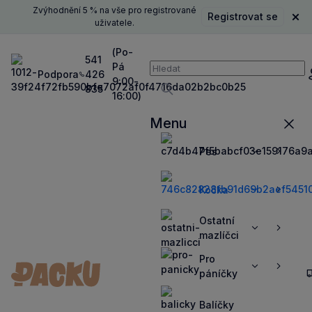
Zvýhodnění 5 % na vše pro registrované
Registrovat se
Zavř
uživatele.
(Po-
541
Pá
Vyhledávání
Podpora
426
P
9:00-
835
16:00)
Vyhledávat
Menu
Zavří
Pes
Zobrazit
Zobrazit
více
více
Kočka
Zobrazit
Zobrazit
více
více
Ostatní
Zobrazit
Zobrazit
mazlíčci
více
více
Pro
Zobrazit
Zobrazit
páníčky
více
více
Balíčky