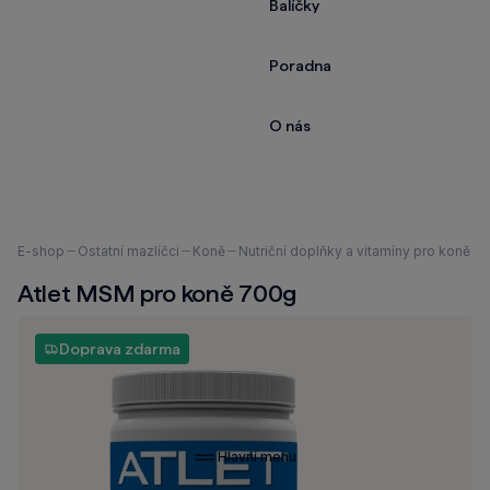
Balíčky
Poradna
O nás
Nacházíte
E-shop
Ostatní mazlíčci
Koně
Nutriční doplňky a vitamíny pro koně
se
Atlet MSM pro koně 700g
zde:
Doprava zdarma
Hlavní menu