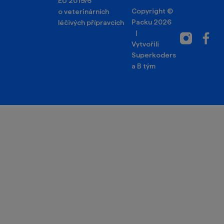
EU 2019/6
Copyright ©
o veterinárních
Packu 2026
léčivých přípravcích
|
Instagram
Facebo
Vytvořili
Superkoders
a
B tým