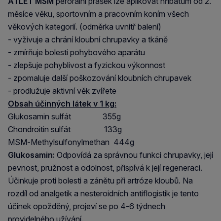
ATLET MSM
perorální prášek lze aplikovat hříbatům od 2.
měsíce věku, sportovním a pracovním koním všech
věkových kategorií. (odměrka uvnitř balení)
- vyživuje a chrání kloubní chrupavky a tkáně
- zmírňuje bolesti pohybového aparátu
- zlepšuje pohyblivost a fyzickou výkonnost
- zpomaluje další poškozování kloubních chrupavek
- prodlužuje aktivní věk zvířete
Obsah účinných látek v 1 kg:
Glukosamin sulfát 355g
Chondroitin sulfát 133g
MSM-Methylsulfonylmethan 444g
Glukosamin:
Odpovídá za správnou funkci chrupavky, její
pevnost, pružnost a odolnost, přispívá k její regeneraci.
Účinkuje proti bolesti a zánětu při artróze kloubů. Na
rozdíl od analgetik a nesteroidních antiflogistik je tento
účinek opožděný, projeví se po 4-6 týdnech
providelného užívání.