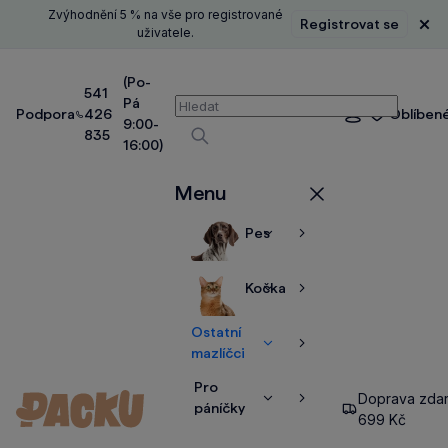
Zvýhodnění 5 % na vše pro registrované
Registrovat se
Zavř
uživatele.
(Po-
541
Pá
Vyhledávání
Podpora
426
Oblíben
Přihlášení
9:00-
835
16:00)
Vyhledávat
Menu
Zavřít
Pes
Zobrazit
Zobrazit
více
více
Kočka
Zobrazit
Zobrazit
více
více
Ostatní
Zobrazit
Zobrazit
mazlíčci
více
více
Pro
Doprava zda
Zobrazit
Zobrazit
páníčky
699 Kč
více
více