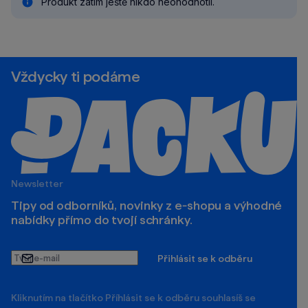
Produkt zatím ještě nikdo neohodnotil.
Vždycky ti podáme
Newsletter
Tipy od odborníků, novinky z e‑shopu a výhodné
nabídky přímo do tvojí schránky.
Tvůj
Přihlásit se k odběru
e-
mail
Kliknutím na tlačítko Příhlásit se k odběru souhlasíš se