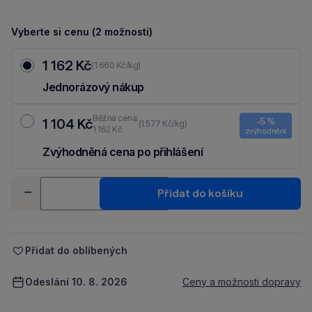
Vyberte si cenu (2 možnosti)
1 162 Kč
(1 660 Kč/kg)
Jednorázový nákup
Běžná cena:
1 104 Kč
-5 %
(1 577 Kč/kg)
1 162 Kč
zvýhodnění
Zvýhodněná cena po přihlášení
Ušetři 58 Kč díky 5 % za
registraci
nebo
přihlášení
do Moje Packu.
Množství
Přidat do košíku
-
+
Přidat do oblíbených
Odeslání 10. 8. 2026
Ceny a možnosti dopravy