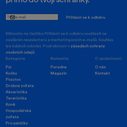
Tvůj
Přihlásit se k odběru
e-
mail
Kliknutím na tlačítko Příhlásit se k odběru souhlasíš se
zasíláním newsletteru a marketingových e-mailů. Souhlas
lze kdykoli odvolat. Podrobnosti v
zásadách ochrany
osobních údajů
.
Kategorie
Komunita
O společnosti
Psi
Poradna
O nás
Kočky
Magazín
Kontakt
Ptactvo
Drobná zvířata
Akvaristika
Teraristika
Koně
Hospodářská
zvířata
Pro páníčky