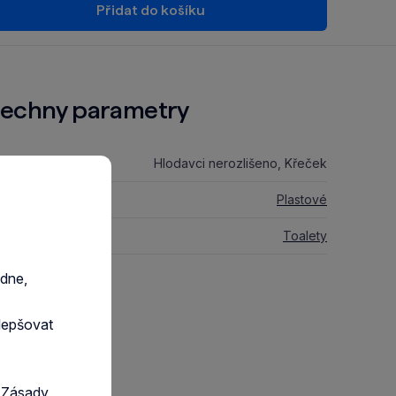
Přidat do košíku
echny parametry
 zvířete:
Hlodavci nerozlišeno, Křeček
riál:
Plastové
 vybavení:
Toalety
razit GPSR
edne,
lepšovat
a
Zásady