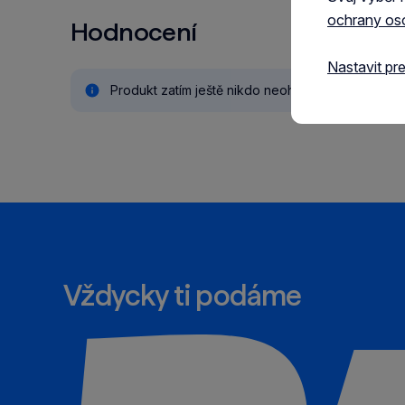
ochrany os
Hodnocení
Nastavit pr
Produkt zatím ještě nikdo neohodnotil.
Vždycky ti podáme