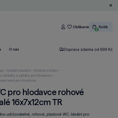
Zavří
Oblíbené
Košík
Přihlášení
0
a
O nás
Doprava zdarma od 699 Kč
ázíte
op
Ostatní mazlíčci
Drobná zvířata
e, ohrádky a výběhy pro hlodavce
vení klecí pro hlodavce
C pro hlodavce rohové
alé 16x7x12cm TR
no udržovatelné, rohové, plastové WC. Ideální pro