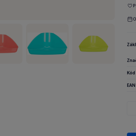
P
O
Zákl
Zna
Kód
EAN