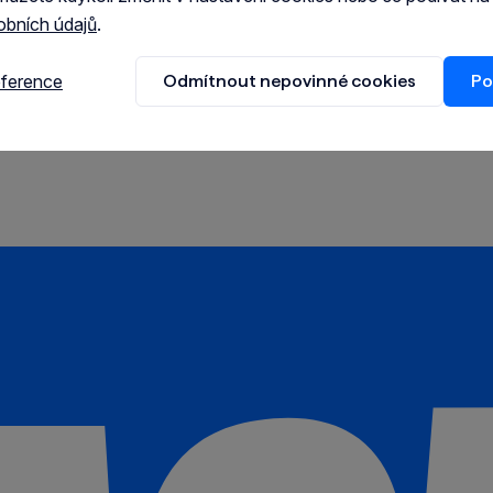
obních údajů
.
eference
Odmítnout nepovinné cookies
Po