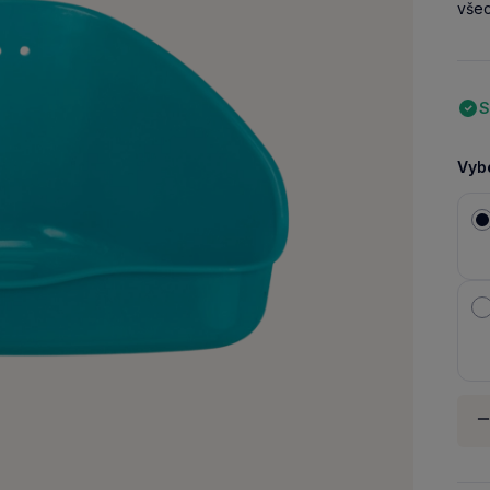
všec
S
Vybe
Množ
-