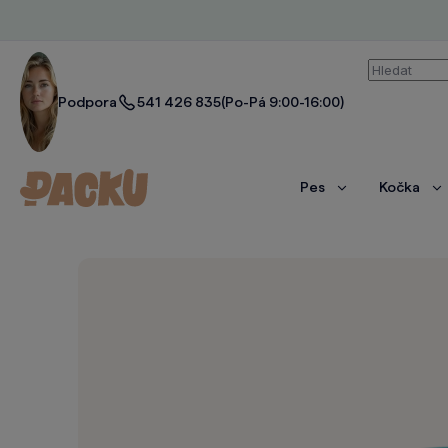
Vyhledáván
Podpora
541 426 835
(Po-Pá 9:00-16:00)
Pes
Kočka
Zobrazit
Zo
více
ví