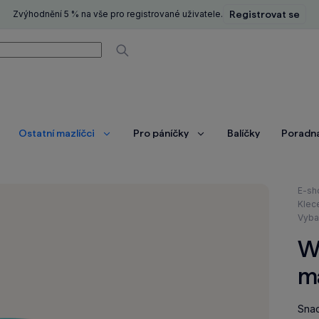
Zvýhodnění 5 % na vše pro registrované uživatele.
Registrovat se
í
Vyhledávat
Ostatní mazlíčci
Pro páníčky
Balíčky
Poradn
brazit
Zobrazit
Zobrazit
ce
více
více
Nach
E-sh
se
Klec
zde:
Vyba
W
m
Snad