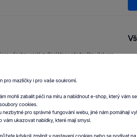
Vš
 pro všechny malé zvířecí klece především však pro
Druh
Mate
en pro mazlíčky i pro vaše soukromí.
Typ
Zob
 mohli zabalit péči na míru a nabídnout e-shop, který vám s
soubory cookies.
u nezbytné pro správné fungování webu, jiné nám pomáhají vy
o vám ukazovat nabídky, které mají smysl.
můžete kdykoli změnit v nastavení cookies nebo se podívat n