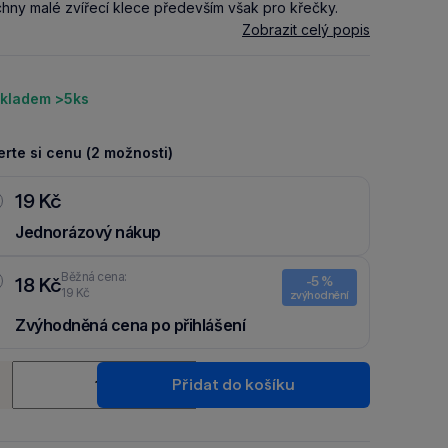
hny malé zvířecí klece především však pro křečky.
Zobrazit celý popis
kladem >5ks
rte si cenu (2 možnosti)
19 Kč
Jednorázový nákup
Běžná cena:
18 Kč
-5 %
19 Kč
zvýhodnění
Zvýhodněná cena po přihlášení
Ušetři 1 Kč díky 5 % za
registraci
nebo
přihlášení
do Moje
ství
Packu.
Přidat do košíku
+