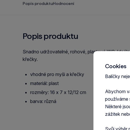
Popis produktu
Hodnocení
Popis produktu
Snadno udržovatelné, rohové, plastové WC. Ideální
křečky.
Cookies
vhodné pro myši a křečky
Balíčky nej
materiál: plast
Abychom vám
rozměry: 16 x 7 x 12/12 cm
používáme 
barva: různá
Některé jso
zážitek neb
Svůj výběr 