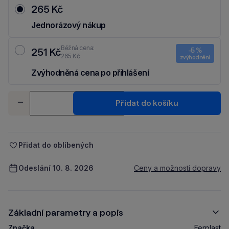
265 Kč
Jednorázový nákup
Běžná cena:
251 Kč
-5 %
265 Kč
zvýhodnění
Zvýhodněná cena po přihlášení
Ušetři 14 Kč díky 5 % za
registraci
nebo
přihlášení
do Moje Packu.
Množství
Přidat do košíku
-
+
Přidat do oblíbených
Odeslání 10. 8. 2026
Ceny a možnosti dopravy
Základní parametry a popis
Značka
Ferplast