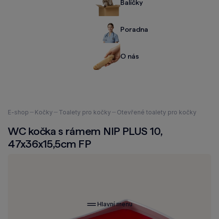
Balíčky
Poradna
O nás
Nacházíte
E-shop
Kočky
Toalety pro kočky
Otevřené toalety pro kočky
se
WC kočka s rámem NIP PLUS 10,
zde:
47x36x15,5cm FP
Hlavní menu