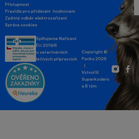
Přístupnost
Pravidla pro přidávání hodnocení
Zpětný odběr elektrozařízení
Správa cookies
Splňujeme Nařízení
EU 2019/6
Copyright ©
o veterinárních
Packu 2026
léčivých přípravcích
|
Instagram
Facebo
Vytvořili
Superkoders
a
B tým