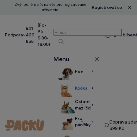
Zvýhodnění 5 % na vše pro registrované
Registrovat se
Zavř
uživatele.
(Po-
541
Pá
Vyhledávání
Podpora
426
Oblíben
Přihlášení
9:00-
835
16:00)
Vyhledávat
Menu
Zavřít
Pes
Zobrazit
Zobrazit
více
více
Kočka
Zobrazit
Zobrazit
více
více
Ostatní
Zobrazit
Zobrazit
mazlíčci
více
více
Pro
Doprava zda
Zobrazit
Zobrazit
páníčky
699 Kč
více
více