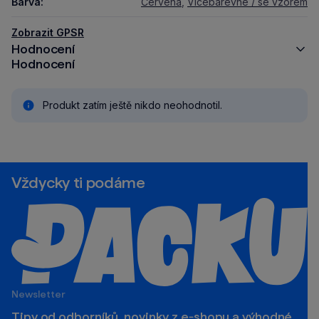
Barva:
Červená
,
Vícebarevné / se vzorem
Zobrazit GPSR
Hodnocení
Hodnocení
Produkt zatím ještě nikdo neohodnotil.
Vždycky ti podáme
Newsletter
Tipy od odborníků, novinky z e‑shopu a výhodné