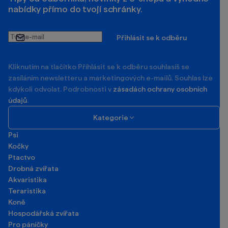
nabídky přímo do tvojí schránky.
Tvůj
Přihlásit se k odběru
e-
mail
Kliknutím na tlačítko Příhlásit se k odběru souhlasíš se
zasíláním newsletteru a marketingových e-mailů. Souhlas lze
kdykoli odvolat. Podrobnosti v
zásadách ochrany osobních
údajů
.
Kategorie
Psi
Kočky
Ptactvo
Drobná zvířata
Akvaristika
Teraristika
Koně
Hospodářská zvířata
Pro páníčky