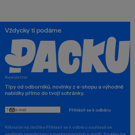
Vždycky ti podáme
Newsletter
Tipy od odborníků, novinky z e‑shopu a výhodné
nabídky přímo do tvojí schránky.
Tvůj
Přihlásit se k odběru
e-
mail
Kliknutím na tlačítko Příhlásit se k odběru souhlasíš se
zasíláním newsletteru a marketingových e-mailů. Souhlas lze