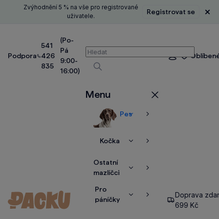
Zvýhodnění 5 % na vše pro registrované
Registrovat se
Zavř
uživatele.
(Po-
541
Pá
Vyhledávání
Podpora
426
Oblíben
Přihlášení
9:00-
835
16:00)
Vyhledávat
Menu
Zavřít
Pes
Zobrazit
Zobrazit
více
více
Kočka
Zobrazit
Zobrazit
více
více
Ostatní
Zobrazit
Zobrazit
mazlíčci
více
více
Pro
Doprava zda
Zobrazit
Zobrazit
páníčky
699 Kč
více
více