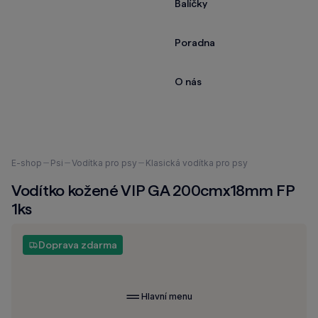
Balíčky
Poradna
O nás
Nacházíte
E-shop
Psi
Vodítka pro psy
Klasická vodítka pro psy
se
Vodítko kožené VIP GA 200cmx18mm FP
zde:
1ks
Doprava zdarma
Hlavní menu