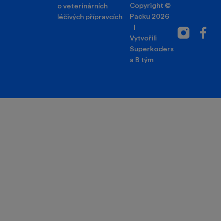
Copyright ©
o veterinárních
Packu 2026
léčivých přípravcích
|
Instagram
Facebo
Vytvořili
Superkoders
a
B tým