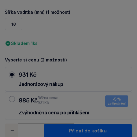
Šířka vodítka (mm) (1 možnost)
18
Skladem 1ks
Vyberte si cenu (2 možnosti)
931 Kč
Jednorázový nákup
Běžná cena:
885 Kč
-5 %
931 Kč
zvýhodnění
Zvýhodněná cena po přihlášení
Ušetři 46 Kč díky 5 % za
registraci
nebo
přihlášení
do Moje Packu.
Množství
Přidat do košíku
-
+