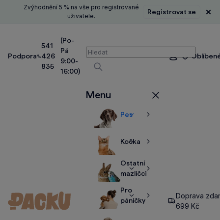
Zvýhodnění 5 % na vše pro registrované
Registrovat se
Zavř
uživatele.
(Po-
541
Pá
Vyhledávání
Podpora
426
Oblíben
Přihlášení
9:00-
835
16:00)
Vyhledávat
Menu
Zavřít
Pes
Zobrazit
Zobrazit
více
více
Kočka
Zobrazit
Zobrazit
více
více
Ostatní
Zobrazit
Zobrazit
mazlíčci
více
více
Pro
Doprava zda
Zobrazit
Zobrazit
páníčky
699 Kč
více
více