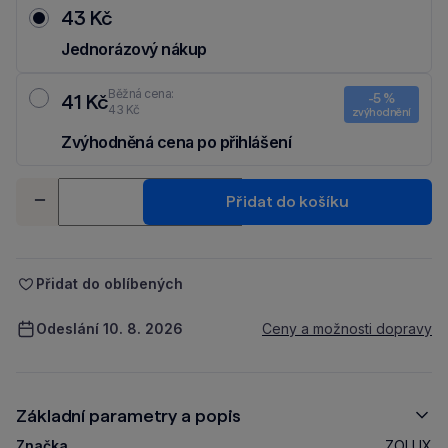
43 Kč
Jednorázový nákup
Běžná cena:
41 Kč
-5 %
43 Kč
zvýhodnění
Zvýhodněná cena po přihlášení
Ušetři 2 Kč díky 5 % za
registraci
nebo
přihlášení
do Moje Packu.
Množství
Přidat do košíku
-
+
Přidat do oblíbených
Odeslání 10. 8. 2026
Ceny a možnosti dopravy
Základní parametry a popis
Značka
ZOLUX