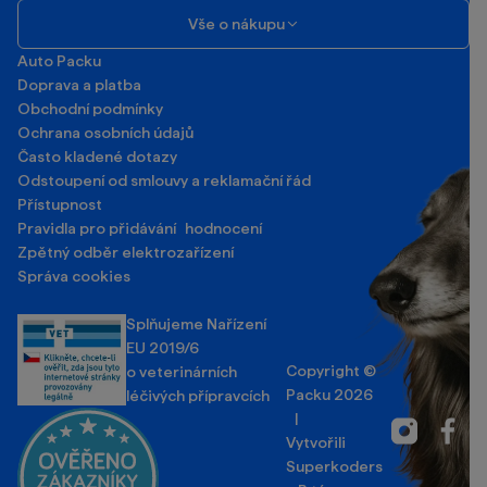
Vše o nákupu
Auto Packu
Doprava a platba
Obchodní podmínky
Ochrana osobních údajů
Často kladené dotazy
Odstoupení od smlouvy a reklamační řád
Přístupnost
Pravidla pro přidávání hodnocení
Zpětný odběr elektrozařízení
Správa cookies
Splňujeme Nařízení
EU 2019/6
Copyright ©
o veterinárních
Packu 2026
léčivých přípravcích
|
Instagram
Facebo
Vytvořili
Superkoders