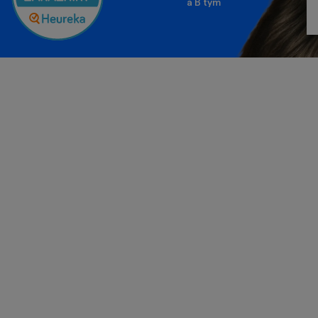
a
B tým