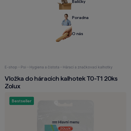
Balíčky
Poradna
O nás
Nacházíte
E-shop
Psi
Hygiena a čistota
Hárací a značkovací kalhotky
se
Vložka do háracích kalhotek T0-T1 20ks
zde:
Zolux
Bestseller
Hlavní menu