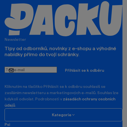
Newsletter
Tipy od odborníků, novinky z e‑shopu a výhodné
nabídky přímo do tvojí schránky.
Tvůj
Přihlásit se k odběru
e-
mail
Kliknutím na tlačítko Příhlásit se k odběru souhlasíš se
zasíláním newsletteru a marketingových e-mailů. Souhlas lze
kdykoli odvolat. Podrobnosti v
zásadách ochrany osobních
údajů
.
Kategorie
Psi