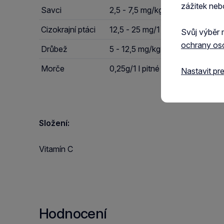
zážitek neb
Savci
2,5 - 7,5 mg/kg ž.hm.
Cizokrajní ptáci
12,5 - 25 mg/1 l pitné vody
Svůj výběr 
ochrany os
Drůbež
5 - 12,5 mg/kg ž.hm. (62 mg/kg 
Morče
0,25g/1 l pitné vody
Nastavit pr
Složení:
Vitamín C
Hodnocení