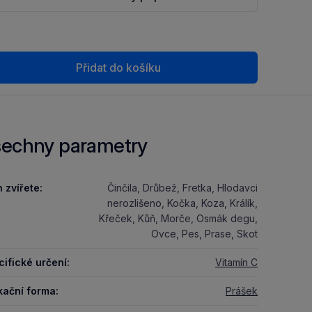
Přidat do košíku
echny parametry
 zvířete:
Činčila, Drůbež, Fretka, Hlodavci
nerozlišeno, Kočka, Koza, Králík,
Křeček, Kůň, Morče, Osmák degu,
Ovce, Pes, Prase, Skot
ifické určení:
Vitamín C
kační forma:
Prášek