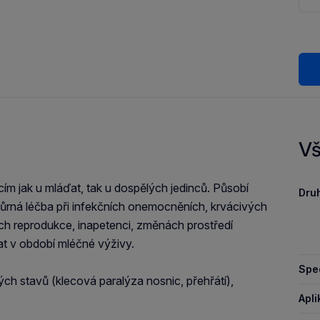
Vš
kcím jak u mláďat, tak u dospělých jedinců. Působí
Druh
odpůrná léčba při infekčních onemocněních, krvácivých
h reprodukce, inapetenci, změnách prostředí
at v období mléčné výživy.
Spec
ých stavů (klecová paralýza nosnic, přehřátí),
Apli