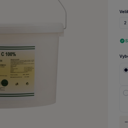
Veli
2
S
Vybe
Množ
-