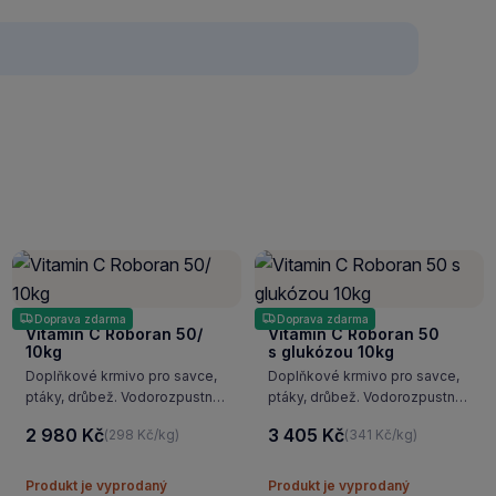
Doprava zdarma
Doprava zdarma
Vitamin C Roboran 50/
Vitamin C Roboran 50
10kg
s glukózou 10kg
Doplňkové krmivo pro savce,
Doplňkové krmivo pro savce,
ptáky, drůbež. Vodorozpustný
ptáky, drůbež. Vodorozpustný
vitamín C, lze podávat
vitamín C s glukózou, lze
2 980 Kč
3 405 Kč
(298 Kč/kg)
(341 Kč/kg)
v sypkém krmivu nebo v pitné
podávat v sypkém krmivu
vodě.
nebo v pitné vodě.
Produkt je vyprodaný
Produkt je vyprodaný