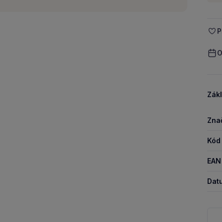
P
O
Zákl
Zna
Kód
EAN
Dat