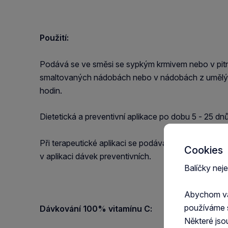
Použití:
Podává se ve směsi se sypkým krmivem nebo v pitn
smaltovaných nádobách nebo v nádobách z umělýc
hodin.
Dietetická a preventivní aplikace po dobu 5 - 25 dnů
Při terapeutické aplikaci se podávají dávky 2 - 3 kr
Cookies
v aplikaci dávek preventivních.
Balíčky nej
Abychom vám
používáme 
Dávkování 100% vitamínu C:
Některé jso