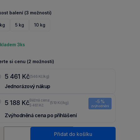
kost balení (3 možnosti)
 kg
5 kg
10 kg
kladem 3ks
rte si cenu (2 možnosti)
5 461 Kč
(546 Kč/kg)
Jednorázový nákup
Běžná cena:
-5 %
5 188 Kč
(519 Kč/kg)
5 461 Kč
zvýhodnění
Zvýhodněná cena po přihlášení
Ušetři 273 Kč díky 5 % za
registraci
nebo
přihlášení
do Moje
ství
Packu.
Přidat do košíku
+