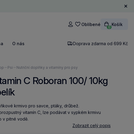
Zavří
Oblíbené
Košík
Přihlášení
0
na
O nás
Doprava zdarma od 699 Kč
ázíte
op
Psi
Nutriční doplňky a vitamíny pro psy
tamin C Roboran 100/ 10kg
elík
ňkové krmivo pro savce, ptáky, drůbež.
rozpustný vitamín C, lze podávat v sypkém krmivu
 v pitné vodě.
Zobrazit celý popis