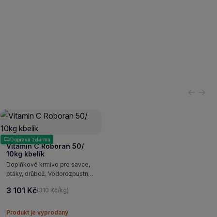
Předch
Násl
Doprava zdarma
Vitamin C Roboran 50/
10kg kbelík
Doplňkové krmivo pro savce,
ptáky, drůbež. Vodorozpustný
vitamín C, lze podávat
3 101 Kč
(310 Kč/kg)
v sypkém krmivu nebo v pitné
vodě.
Produkt je vyprodaný