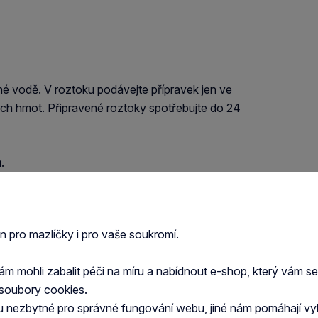
é vodě. V roztoku podávejte přípravek jen ve
h hmot. Připravené roztoky spotřebujte do 24
.
át vyšší po dobu 5 - 7 dnů, dále pokračovat ještě
en pro mazlíčky i pro vaše soukromí.
 mohli zabalit péči na míru a nabídnout e-shop, který vám s
soubory cookies.
u nezbytné pro správné fungování webu, jiné nám pomáhají vy