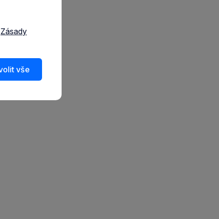
a
Zásady
olit vše