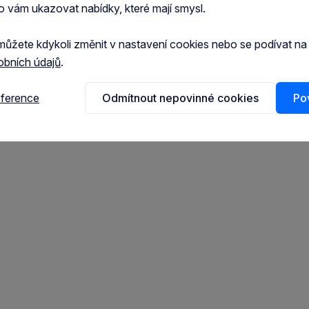
o vám ukazovat nabídky, které mají smysl.
můžete kdykoli změnit v nastavení cookies nebo se podívat n
obních údajů
.
krmiva)
eference
Odmítnout nepovinné cookies
Pov