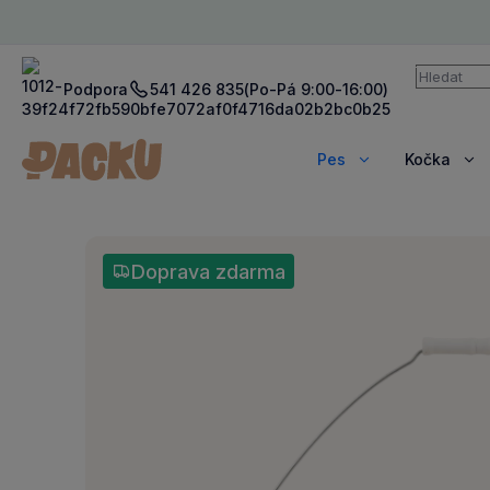
Vyhledává
Podpora
541 426 835
(Po-Pá 9:00-16:00)
Pes
Kočka
Zobrazit
Zob
více
víc
Doprava zdarma