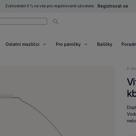
Registrovat se
Zvýhodnění 5 % na vše pro registrované uživatele.
ní
Vyhledávat
Ostatní mazlíčci
Pro páníčky
Balíčky
Porad
razit
Zobrazit
Zobrazit
e
více
více
Nach
E-sh
se
Vi
zde:
kb
Dopl
Vodo
nebo