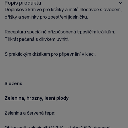
Popis produktu
Doplňkové krmivo pro králíky a malé hlodavce s ovocem,
oříšky a semínky pro zpestření jídelníčku.
Receptura speciálně přizpůsobená trpasličím králíkům.
Třikrát pečená s dřívkem uvnitř.
S praktickým držákem pro připevnění v kleci.
Složení:
Zelenina, hrozny, lesní plody
Zelenina a červená řepa:
Obiloviny*, zelenina* (11,2 %, z toho 1,6 % červená