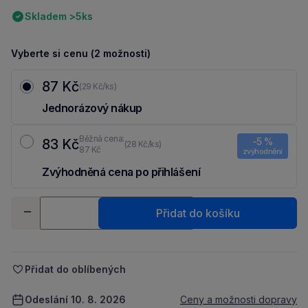
Skladem >5ks
Vyberte si cenu (2 možnosti)
87 Kč
(29 Kč/ks)
Jednorázový nákup
Běžná cena:
-5 %
83 Kč
(28 Kč/ks)
87 Kč
zvýhodnění
Zvýhodněná cena po přihlášení
Ušetři 4 Kč díky 5 % za
registraci
nebo
přihlášení
do Moje Packu.
Množství
Přidat do košíku
-
+
Přidat do oblíbených
Odeslání 10. 8. 2026
Ceny a možnosti dopravy