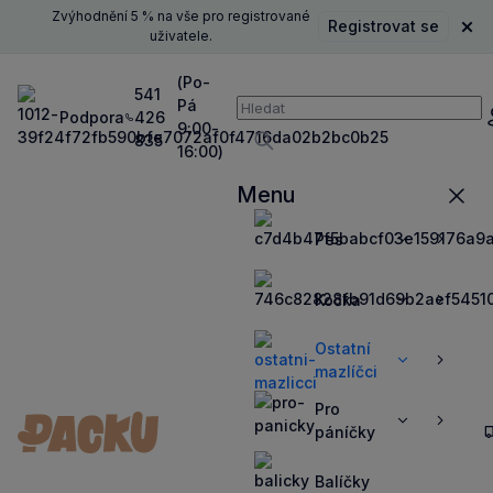
Zvýhodnění 5 % na vše pro registrované
Registrovat se
Zavř
uživatele.
(Po-
541
Pá
Vyhledávání
Podpora
426
P
9:00-
835
16:00)
Vyhledávat
Menu
Zavří
Pes
Zobrazit
Zobrazit
více
více
Kočka
Zobrazit
Zobrazit
více
více
Ostatní
Zobrazit
Zobrazit
mazlíčci
více
více
Pro
Zobrazit
Zobrazit
páníčky
více
více
Balíčky