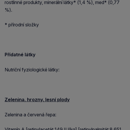
rostlinné produkty, minerální látky* (1,4 %), med* (0,77
%).
* přírodní složky
Přídatné látky
Nutriční fyziologické látky:
Zelenina, hrozny, lesní plody
Zelenina a červená řepa:
Vitamín A [retinylacetát 149 IU/kg] [retinylpalmitát 8 651