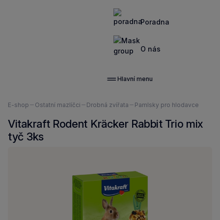
Poradna
O nás
Hlavní menu
Nacházíte
E-shop
Ostatní mazlíčci
Drobná zvířata
Pamlsky pro hlodavce
se
Vitakraft Rodent Kräcker Rabbit Trio mix
zde:
tyč 3ks