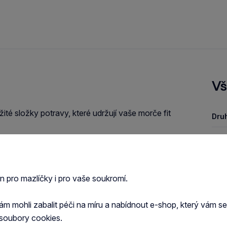
Vš
é složky potravy, které udržují vaše morče fit
Druh
Typ 
ůči nemocem.
Zob
en pro mazlíčky i pro vaše soukromí.
itamínů důležitých pro zdraví morčete.
 mohli zabalit péči na míru a nabídnout e-shop, který vám s
soubory cookies.