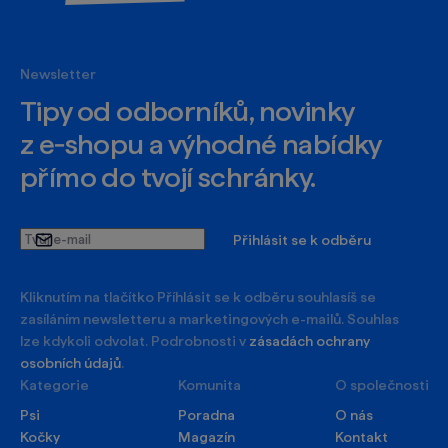
Newsletter
Tipy od odborníků, novinky
z e‑shopu a výhodné nabídky
přímo do tvojí schránky.
Tvůj
Přihlásit se k odběru
e-
mail
Kliknutím na tlačítko Příhlásit se k odběru souhlasíš se
zasíláním newsletteru a marketingových e-mailů. Souhlas
lze kdykoli odvolat. Podrobnosti v
zásadách ochrany
osobních údajů
.
Kategorie
Komunita
O společnosti
Psi
Poradna
O nás
Kočky
Magazín
Kontakt