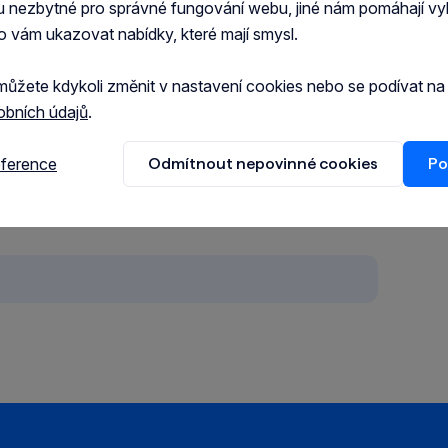
ový cukr, minerály.
u nezbytné pro správné fungování webu, jiné nám pomáhají vy
o vám ukazovat nabídky, které mají smysl.
na, 3,5% popel, 10,5% vlhkost, 61,5% uhlovodany,
můžete kdykoli změnit v nastavení cookies nebo se podívat n
obních údajů
.
eference
Odmítnout nepovinné cookies
Po