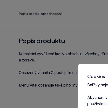
Popis produktu
Hodnocení
Popis produktu
Kompletní vyvážené krmivo obsahuje všechny důležit
a zdravé.
Obsažený vitamín C posiluje imunitu a odolnost v
Cookies
Balíčky nej
Menu Vital obsahuje také plno jiných a důležitých v
Abychom vám
používáme 