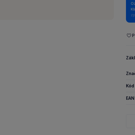
Oz
Kl
zp
P
Zákl
Zna
Kód
EAN