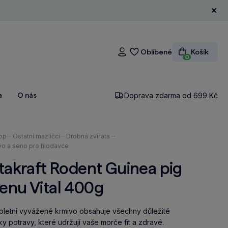
Zavří
Oblíbené
Košík
Přihlášení
0
a
O nás
Doprava zdarma od 699 Kč
ázíte
op
Ostatní mazlíčci
Drobná zvířata
vo a seno pro hlodavce
takraft Rodent Guinea pig
enu Vital 400g
letní vyvážené krmivo obsahuje všechny důležité
ky potravy, které udržují vaše morče fit a zdravé.