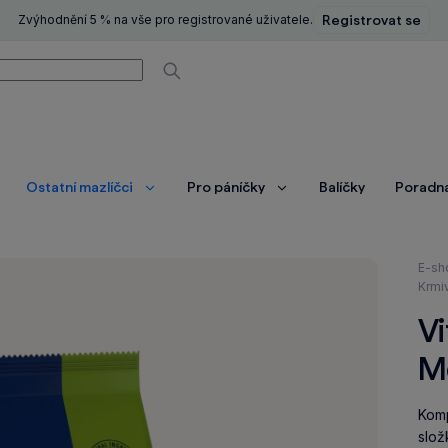
Zvýhodnění 5 % na vše pro registrované uživatele.
Registrovat se
í
Vyhledávat
Ostatní mazlíčci
Pro páníčky
Balíčky
Poradn
brazit
Zobrazit
Zobrazit
ce
více
více
Nach
E-sh
se
Krmi
zde:
Vi
M
Komp
slož