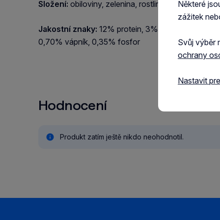
Složení:
obiloviny, zelenina, rostlinné deriváty, třtin
Některé jso
zážitek neb
Jakostní znaky:
12% protein, 3% tuk, 9,5% vlákni
0,70% vápník, 0,35% fosfor
Svůj výběr 
ochrany os
Nastavit pr
Hodnocení
Produkt zatím ještě nikdo neohodnotil.