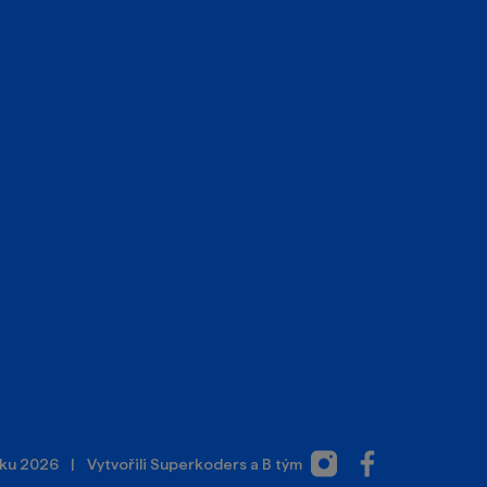
Instagram
Facebook
cku 2026
|
Vytvořili
Superkoders
a
B tým