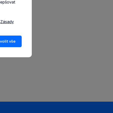
lepšovat
a
Zásady
volit vše