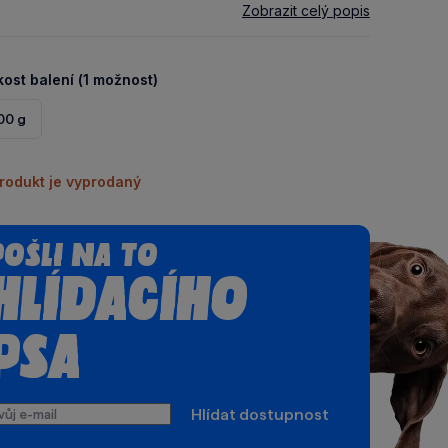
Zobrazit celý popis
kost balení (1 možnost)
00 g
rodukt je vyprodaný
Pošli na to
hlídacího
psa
ůj
Hlídat dostupnost
il