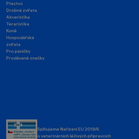
Ptactvo
Drobná zvířata
Akvaristika
Teraristika
Koně
Hospodářská
zvířata
Pro páníčky
Prodávané značky
Splňujeme Nařízení EU 2019/6
o veterinárních léčivých přípravcích