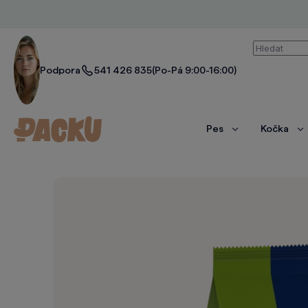
Vyhledáván
Podpora
541 426 835
(Po-Pá 9:00-16:00)
Pes
Kočka
Zobrazit
Zo
více
ví