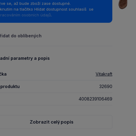
ve se, až bude zboží zase dostupné.
iknutím na tlačítko Hlídat dostupnost souhlasíš se
racováním osobních údajů
.
řidat do oblíbených
adní parametry a popis
čka
Vitakraft
 produktu
32690
4008239106469
Zobrazit celý popis