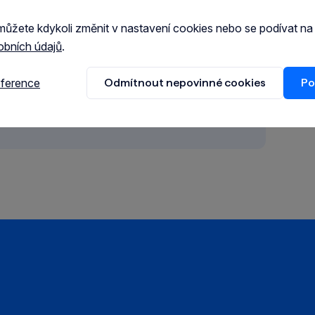
můžete kdykoli změnit v nastavení cookies nebo se podívat n
obních údajů
.
eference
Odmítnout nepovinné cookies
Po