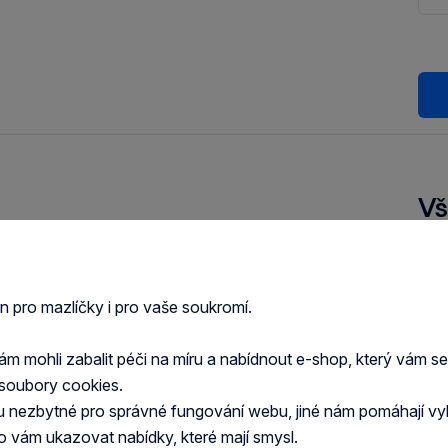
Vš
lná a chutná pochoutka obsahující mrkev, obilí
Druh
vé látky. Bez umělých barviv a konzervantů.
en pro mazlíčky i pro vaše soukromí.
Typ 
Zob
 mohli zabalit péči na míru a nabídnout e-shop, který vám s
soubory cookies.
 Obsahuje barviva.
u nezbytné pro správné fungování webu, jiné nám pomáhají vy
o vám ukazovat nabídky, které mají smysl.
s.