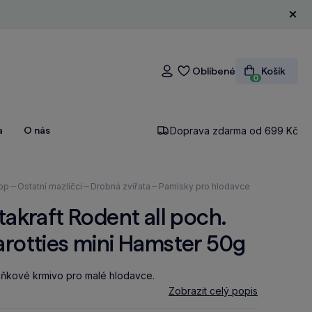
Zavří
Oblíbené
Košík
Přihlášení
0
a
O nás
Doprava zdarma od 699 Kč
ázíte
op
Ostatní mazlíčci
Drobná zvířata
Pamlsky pro hlodavce
takraft Rodent all poch.
rotties mini Hamster 50g
ňkové krmivo pro malé hlodavce.
Zobrazit celý popis