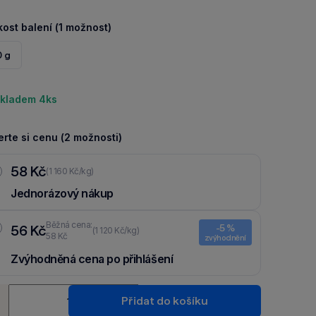
kost balení (1 možnost)
0 g
kladem 4ks
rte si cenu (2 možnosti)
58 Kč
(1 160 Kč/kg)
Jednorázový nákup
Běžná cena:
56 Kč
-5 %
(1 120 Kč/kg)
58 Kč
zvýhodnění
Zvýhodněná cena po přihlášení
Ušetři 2 Kč díky 5 % za
registraci
nebo
přihlášení
do Moje
ství
Packu.
Přidat do košíku
+