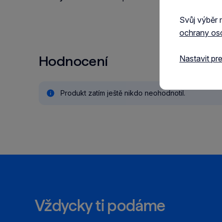
Svůj výběr 
ochrany os
Hodnocení
Nastavit pr
Produkt zatím ještě nikdo neohodnotil.
Vždycky ti podáme