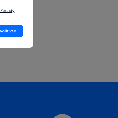
a
Zásady
volit vše