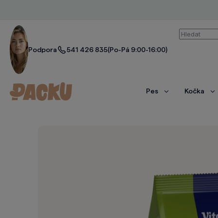
Vyhledáván
Podpora
541 426 835
(Po-Pá 9:00-16:00)
Pes
Kočka
Zobrazit
Zo
více
ví