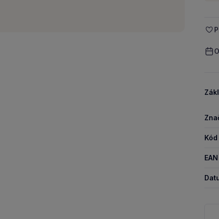
P
O
Zákl
Zna
Kód
EAN
Dat