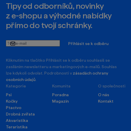
Tipy od odborníků, novinky
z e‑shopu a výhodné nabídky
přímo do tvojí schránky.
Tvůj
Přihlásit se k odběru
e-
mail
Kliknutím na tlačítko Příhlásit se k odběru souhlasíš se
zasíláním newsletteru a marketingových e-mailů. Souhlas
lze kdykoli odvolat. Podrobnosti v
zásadách ochrany
osobních údajů
.
Kategorie
Komunita
O společnosti
Psi
Poradna
O nás
Kočky
Magazín
Kontakt
Ptactvo
Drobná zvířata
Akvaristika
Teraristika