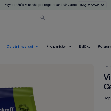
Zvýhodnění 5 % na vše pro registrované uživatele.
Registrovat se
í
Vyhledávat
Ostatní mazlíčci
Pro páníčky
Balíčky
Poradn
brazit
Zobrazit
Zobrazit
ce
více
více
Nach
E-sh
se
Vi
zde:
Ca
Dopl