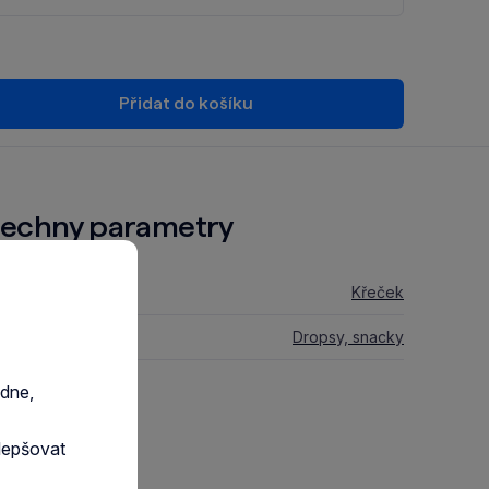
Přidat do košíku
echny parametry
 zvířete:
Křeček
stravy:
Dropsy, snacky
razit GPSR
edne,
lepšovat