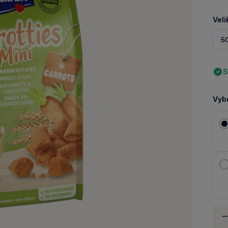
Veli
5
S
Vybe
Množ
-