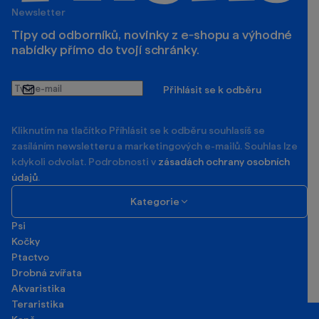
Newsletter
Tipy od odborníků, novinky z e‑shopu a výhodné
nabídky přímo do tvojí schránky.
Tvůj
Přihlásit se k odběru
e-
mail
Kliknutím na tlačítko Příhlásit se k odběru souhlasíš se
zasíláním newsletteru a marketingových e-mailů. Souhlas lze
kdykoli odvolat. Podrobnosti v
zásadách ochrany osobních
údajů
.
Kategorie
Psi
Kočky
Ptactvo
Drobná zvířata
Akvaristika
Teraristika