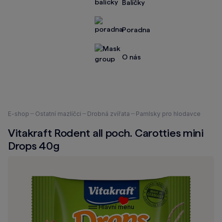
Balíčky
Poradna
O nás
Nacházíte
E-shop
Ostatní mazlíčci
Drobná zvířata
Pamlsky pro hlodavce
se
Vitakraft Rodent all poch. Carotties mini
zde:
Drops 40g
Hlavní menu