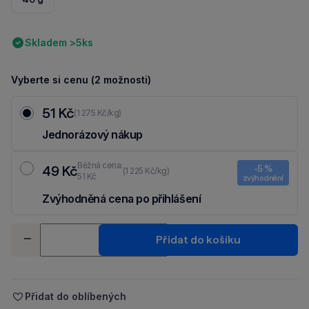
Skladem >5ks
Vyberte si cenu (2 možnosti)
51 Kč
(1 275 Kč/kg)
Jednorázový nákup
Běžná cena:
49 Kč
-5 %
(1 225 Kč/kg)
51 Kč
zvýhodnění
Zvýhodněná cena po přihlášení
Ušetři 2 Kč díky 5 % za
registraci
nebo
přihlášení
do Moje Packu.
Množství
Přidat do košíku
-
+
Přidat do oblíbených