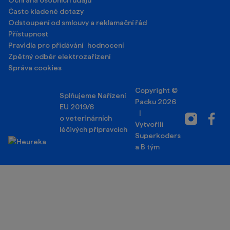
Často kladené dotazy
Odstoupení od smlouvy a reklamační řád
Přístupnost
Pravidla pro přidávání hodnocení
Zpětný odběr elektrozařízení
Správa cookies
Copyright ©
Splňujeme Nařízení
Packu 2026
EU 2019/6
|
Instagram
Facebo
o veterinárních
Vytvořili
léčivých přípravcích
Superkoders
a
B tým