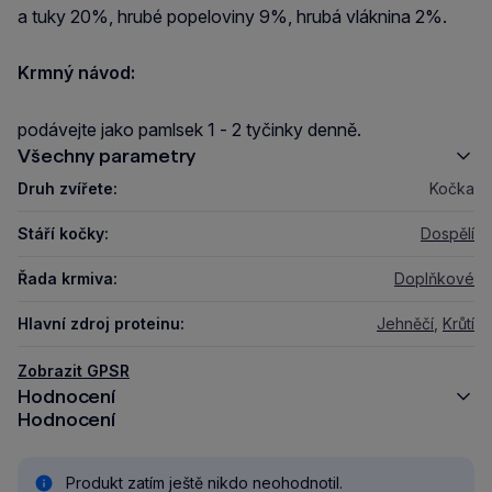
a tuky 20%, hrubé popeloviny 9%, hrubá vláknina 2%.
Krmný návod:
podávejte jako pamlsek 1 - 2 tyčinky denně.
Všechny parametry
Druh zvířete:
Kočka
Stáří kočky:
Dospělí
Řada krmiva:
Doplňkové
Hlavní zdroj proteinu:
Jehněčí
,
Krůtí
Zobrazit GPSR
Hodnocení
Hodnocení
Produkt zatím ještě nikdo neohodnotil.