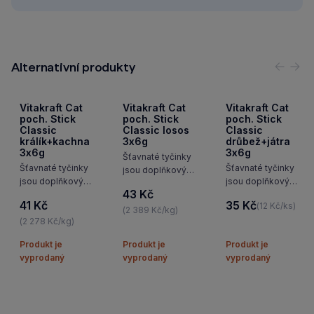
Alternativní produkty
Předc
Nás
Vitakraft Cat
Vitakraft Cat
Vitakraft Cat
poch. Stick
poch. Stick
poch. Stick
Classic
Classic losos
Classic
králík+kachna
3x6g
drůbež+játra
3x6g
3x6g
Šťavnaté tyčinky
Šťavnaté tyčinky
Šťavnaté tyčinky
jsou doplňkový
jsou doplňkový
jsou doplňkový
krmivem pro
43 Kč
krmivem pro
krmivem pro
kočky s masem
41 Kč
35 Kč
(12 Kč/ks)
kočky s masem
kočky s drůbežím
z lososa a pstruha.
(2 389 Kč/kg)
z králíka a kachny.
(2 278 Kč/kg)
masem a játry.
Produkt je
Produkt je
Produkt je
vyprodaný
vyprodaný
vyprodaný