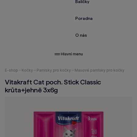
Balíčky
Poradna
O nás
Hlavní menu
Nacházíte
E-shop
Kočky
Pamlsky pro kočky
Masové pamlsky pro kočky
se
Vitakraft Cat poch. Stick Classic
zde:
krůta+jehně 3x6g