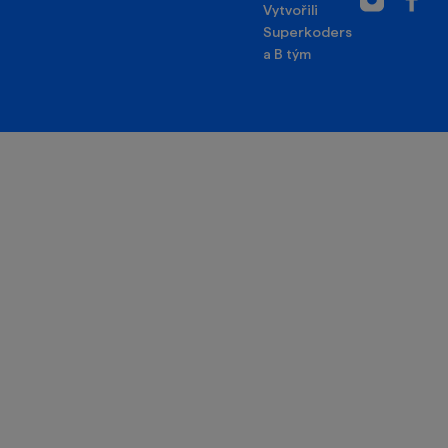
Vytvořili
Superkoders
a
B tým