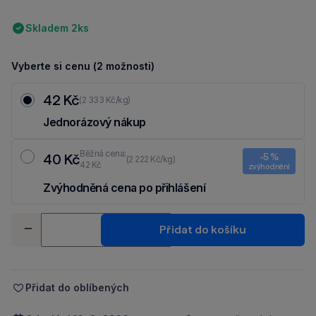
Skladem 2ks
Vyberte si cenu (2 možnosti)
42 Kč
(2 333 Kč/kg)
Jednorázový nákup
Běžná cena:
40 Kč
-5 %
(2 222 Kč/kg)
42 Kč
zvýhodnění
Zvýhodněná cena po přihlášení
Ušetři 2 Kč díky 5 % za
registraci
nebo
přihlášení
do Moje Packu.
Množství
Přidat do košíku
-
+
Přidat do oblíbených