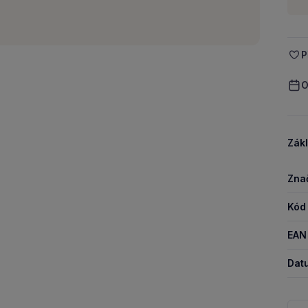
P
O
Zákl
Zna
Kód
EAN
Dat