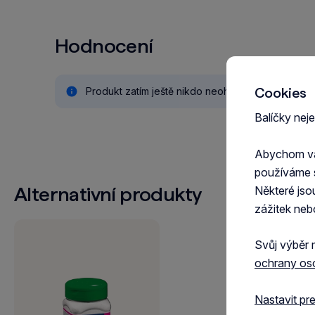
Hodnocení
Cookies
Produkt zatím ještě nikdo neohodnotil.
Balíčky nej
Abychom vám
používáme 
Alternativní produkty
Některé jso
zážitek neb
Svůj výběr 
ochrany os
Nastavit pr