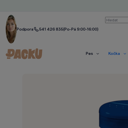
Vyhledáván
Podpora
541 426 835
(Po-Pá 9:00-16:00)
Pes
Kočka
Zobrazit
Zo
více
ví