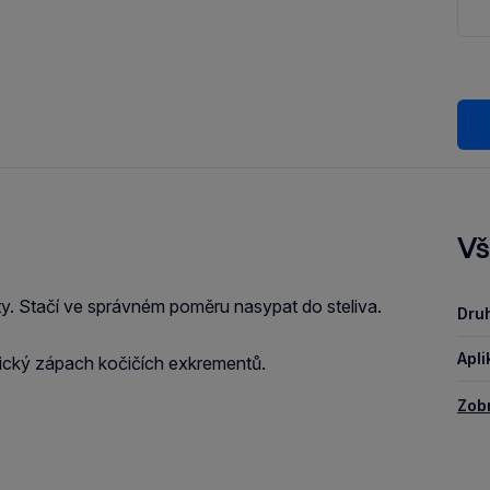
Vš
ety. Stačí ve správném poměru nasypat do steliva.
Druh
Apli
ypický zápach kočičích exkrementů.
Zob