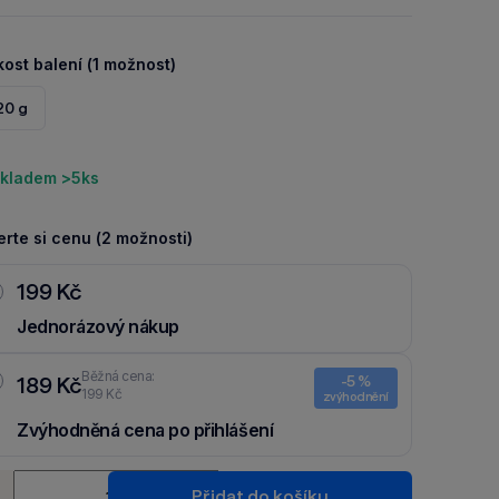
kost balení (1 možnost)
20 g
kladem >5ks
rte si cenu (2 možnosti)
199 Kč
Jednorázový nákup
Běžná cena:
189 Kč
-5 %
199 Kč
zvýhodnění
Zvýhodněná cena po přihlášení
Ušetři 10 Kč díky 5 % za
registraci
nebo
přihlášení
do Moje
ství
Packu.
Přidat do košíku
+