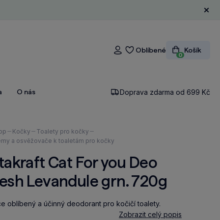
Zavří
Oblíbené
Košík
Přihlášení
0
a
O nás
Doprava zdarma od 699 Kč
ázíte
op
Kočky
Toalety pro kočky
émy a osvěžovače k toaletám pro kočky
takraft Cat For you Deo
esh Levandule grn. 720g
ce oblíbený a účinný deodorant pro kočičí toalety.
Zobrazit celý popis