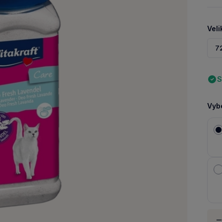
Veli
7
S
Vybe
Množ
-