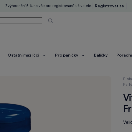
Zvýhodnění 5 % na vše pro registrované uživatele.
Registrovat se
í
Vyhledávat
Ostatní mazlíčci
Pro páníčky
Balíčky
Poradn
brazit
Zobrazit
Zobrazit
ce
více
více
Nach
E-sh
se
Parf
zde:
Vi
Fr
Veli