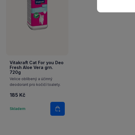
Vitakraft Cat For you Deo
Fresh Aloe Vera grn.
720g
Velice oblíbený a účinný
deodorant pro kočičí toalety.
185 Kč
Množství
Skladem
Do košíku