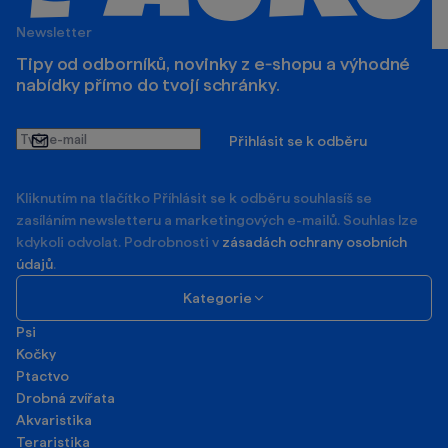
Newsletter
Tipy od odborníků, novinky z e‑shopu a výhodné
nabídky přímo do tvojí schránky.
Tvůj
Přihlásit se k odběru
e-
mail
Kliknutím na tlačítko Příhlásit se k odběru souhlasíš se
zasíláním newsletteru a marketingových e-mailů. Souhlas lze
kdykoli odvolat. Podrobnosti v
zásadách ochrany osobních
údajů
.
Kategorie
Psi
Kočky
Ptactvo
Drobná zvířata
Akvaristika
Teraristika