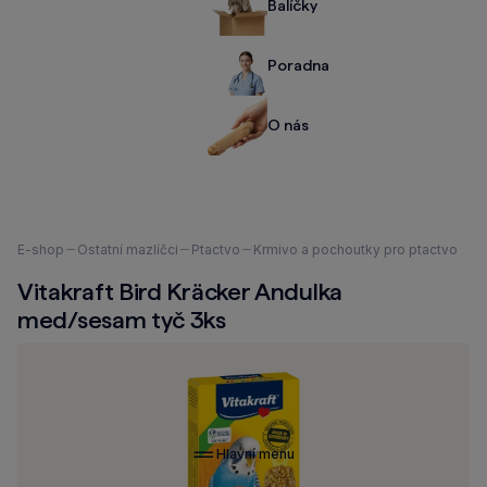
Balíčky
Poradna
O nás
Nacházíte
E-shop
Ostatní mazlíčci
Ptactvo
Krmivo a pochoutky pro ptactvo
se
Vitakraft Bird Kräcker Andulka
zde:
med/sesam tyč 3ks
Hlavní menu