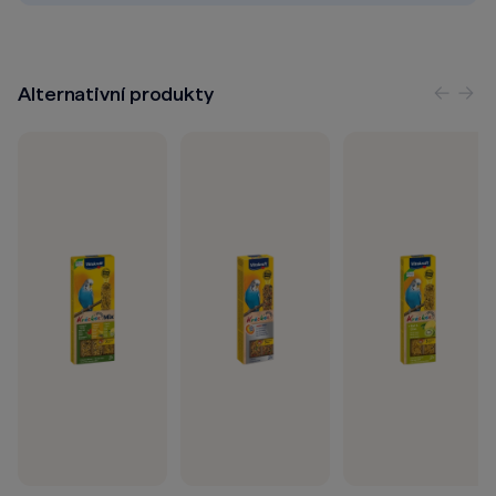
Alternativní produkty
Předc
Nás