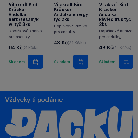
Vitakraft Bird
Vitakraft Bird
Vitakraft Bird
Kräcker
Kräcker
Kräcker
Andulka
Andulka energy
Andulka
herb/sesam/ki
tyč 2ks
kiwi+citrus tyč
wi tyč 3ks
2ks
Doplňkové krmivo
Doplňkové krmivo
Doplňkové krmivo
pro andulky,
pro andulky,
pro andulky,
tyčinky se semeny
48 Kč
(24 Kč/ks)
tyčinky -
tyčinky s kiwi
bohatými na
64 Kč
48 Kč
(21 Kč/ks)
(24 Kč/ks)
bylinky&paprika,
a citrusy.
energii.
sezam&banán,
Množství
Množství
Množstv
kiwi&citron.
Skladem
Skladem
Skladem
Do košíku
Do košíku
Do k
Vždycky ti podáme