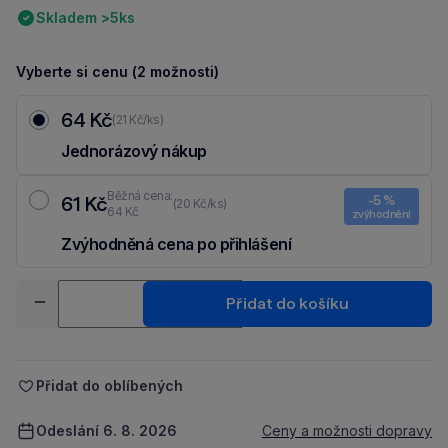
Skladem >5ks
Vyberte si cenu (2 možnosti)
64 Kč
(21 Kč/ks)
Jednorázový nákup
Běžná cena:
61 Kč
-5 %
(20 Kč/ks)
64 Kč
zvýhodnění
Zvýhodněná cena po přihlášení
Ušetři 3 Kč díky 5 % za
registraci
nebo
přihlášení
do Moje Packu.
Množství
Přidat do košíku
-
+
Přidat do oblíbených
Odeslání 6. 8. 2026
Ceny a možnosti dopravy