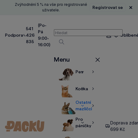
Zvýhodnění 5 % na vše pro registrované
Registrovat se
Zavř
uživatele.
(Po-
541
Pá
Vyhledávání
Podpora
426
Oblíben
Přihlášení
9:00-
835
16:00)
Vyhledávat
Menu
Zavřít
Pes
Zobrazit
Zobrazit
více
více
Kočka
Zobrazit
Zobrazit
více
více
Ostatní
Zobrazit
Zobrazit
mazlíčci
více
více
Pro
Doprava zda
Zobrazit
Zobrazit
páníčky
699 Kč
více
více