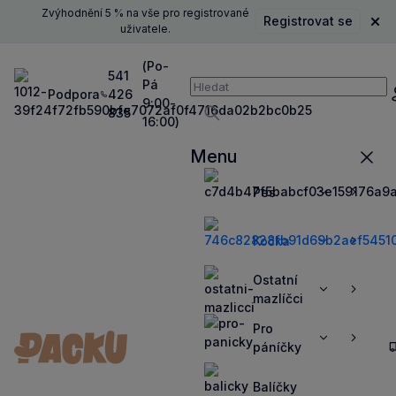
Zvýhodnění 5 % na vše pro registrované
Registrovat se
Zavř
uživatele.
(Po-
541
Pá
Vyhledávání
Podpora
426
P
9:00-
835
16:00)
Vyhledávat
Menu
Zavří
Pes
Zobrazit
Zobrazit
více
více
Kočka
Zobrazit
Zobrazit
více
více
Ostatní
Zobrazit
Zobrazit
mazlíčci
více
více
Pro
Zobrazit
Zobrazit
páníčky
více
více
Balíčky