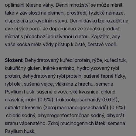
optimální tělesné váhy. Denní množství se může měnit
také v závislosti na plemeni, prostředí, fyzické námaze,
dispozici a zdravotním stavu. Denní dávku lze rozdělit na
dvě či více porcí. Je doporučeno ze začátku produkt
míchat s předchozí používanou dietou. Zajistěte, aby
vaše kočka měla vždy přístup k čisté, čerstvé vodě.
Složení:
Dehydratovaný kuřecí protein, rýže, kuřecí tuk,
kukuřičný gluten, lněné semínko, hydrolyzovaný rybí
protein, dehydratovaný rybí protein, sušené řepné řízky,
rybí olej, sušená vejce, vláknina z hrachu, semena
Psyllium husk, sušené pivovarské kvasnice, chlorid
draselný, inulin (0.6%), fruktooligosacharidy (0.6%),
extrakt z kvasnic (zdroj mannanoligosacharidů) (0.6%),
chlorid sodný, dihydrogenfosforečnan sodný, dihydrát
síranu vápenatého. Zdroj mucinogenních látek: semena
Psyllium husk.