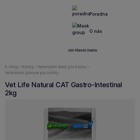
Poradna
O nás
Hlavní menu
Nacházíte
E-shop
Kočky
Veterinární diety pro kočky
se
Veterinární granule pro kočky
zde:
Vet Life Natural CAT Gastro-Intestinal
2kg