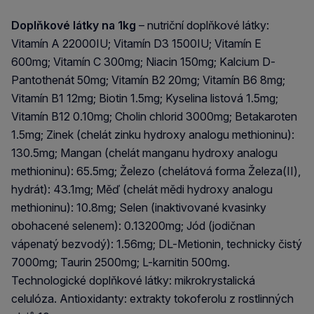
Doplňkové látky na 1kg
– nutriční doplňkové látky:
Vitamín A 22000IU; Vitamín D3 1500IU; Vitamín E
600mg; Vitamín C 300mg; Niacin 150mg; Kalcium D-
Pantothenát 50mg; Vitamín B2 20mg; Vitamín B6 8mg;
Vitamín B1 12mg; Biotin 1.5mg; Kyselina listová 1.5mg;
Vitamín B12 0.10mg; Cholin chlorid 3000mg; Betakaroten
1.5mg; Zinek (chelát zinku hydroxy analogu methioninu):
130.5mg; Mangan (chelát manganu hydroxy analogu
methioninu): 65.5mg; Železo (chelátová forma Železa(II),
hydrát): 43.1mg; Měď (chelát mědi hydroxy analogu
methioninu): 10.8mg; Selen (inaktivované kvasinky
obohacené selenem): 0.13200mg; Jód (jodičnan
vápenatý bezvodý): 1.56mg; DL-Metionin, technicky čistý
7000mg; Taurin 2500mg; L-karnitin 500mg.
Technologické doplňkové látky: mikrokrystalická
celulóza. Antioxidanty: extrakty tokoferolu z rostlinných