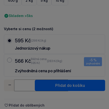
400 g
2 kg
5 kg
10 kg
Skladem >5ks
Vyberte si cenu (2 možnosti)
595 Kč
(298 Kč/kg)
Jednorázový nákup
Běžná cena:
-5 %
566 Kč
(283 Kč/kg)
595 Kč
zvýhodnění
Zvýhodněná cena po přihlášení
Ušetři 29 Kč díky 5 % za
registraci
nebo
přihlášení
do Moje Packu.
Množství
Přidat do košíku
-
+
Přidat do oblíbených