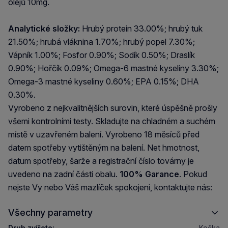
olejů 10mg.
Analytické složky:
Hrubý protein 33.00%; hrubý tuk
21.50%; hrubá vláknina 1.70%; hrubý popel 7.30%;
Vápník 1.00%; Fosfor 0.90%; Sodík 0.50%; Draslík
0.90%; Hořčík 0.09%; Omega-6 mastné kyseliny 3.30%;
Omega-3 mastné kyseliny 0.60%; EPA 0.15%; DHA
0.30%.
Vyrobeno z nejkvalitnějších surovin, které úspěšně prošly
všemi kontrolními testy. Skladujte na chladném a suchém
místě v uzavřeném balení. Vyrobeno 18 měsíců před
datem spotřeby vytištěným na balení. Net hmotnost,
datum spotřeby, šarže a registrační číslo továrny je
uvedeno na zadní části obalu.
100% Garance
. Pokud
nejste Vy nebo Váš mazlíček spokojeni, kontaktujte nás:
Všechny parametry
Druh zvířete:
Kočka