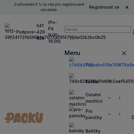
Zvýhodnění 5 % na vše pro registrované
Registrovat se
Zavř
uživatele.
(Po-
541
Pá
Vyhledávání
Podpora
426
P
9:00-
835
16:00)
Vyhledávat
Menu
Zavří
Pes
Zobrazit
Zobrazit
více
více
Kočka
Zobrazit
Zobrazit
více
více
Ostatní
Zobrazit
Zobrazit
mazlíčci
více
více
Pro
Zobrazit
Zobrazit
páníčky
více
více
Balíčky