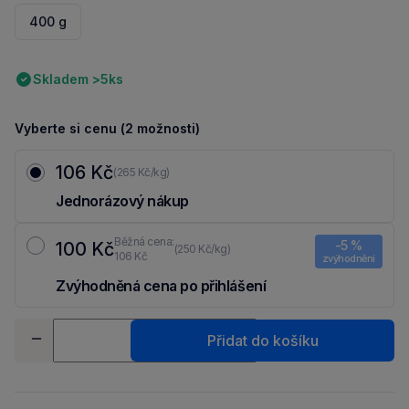
400 g
Skladem >5ks
Vyberte si cenu (2 možnosti)
106 Kč
(265 Kč/kg)
Jednorázový nákup
Běžná cena:
-5 %
100 Kč
(250 Kč/kg)
106 Kč
zvýhodnění
Zvýhodněná cena po přihlášení
Ušetři 6 Kč díky 5 % za
registraci
nebo
přihlášení
do Moje Packu.
Množství
Přidat do košíku
-
+