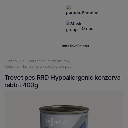
Poradna
O nás
Hlavní menu
Nacházíte
E-shop
Psi
Veterinární diety pro psy
se
Veterinární konzervy a kapsičky pro psy
zde:
Trovet pes RRD Hypoallergenic konzerva
rabbit 400g