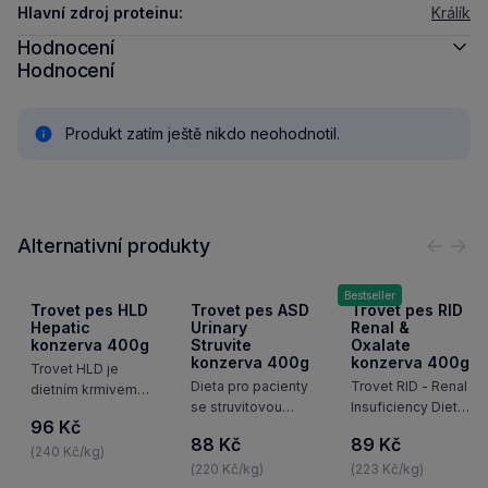
Hlavní zdroj proteinu:
Králík
Hodnocení
Hodnocení
Produkt zatím ještě nikdo neohodnotil.
Alternativní produkty
Předc
Nás
Bestseller
Trovet pes HLD
Trovet pes ASD
Trovet pes RID
Hepatic
Urinary
Renal &
konzerva 400g
Struvite
Oxalate
konzerva 400g
konzerva 400g
Trovet HLD je
Dieta pro pacienty
Trovet RID - Renal
dietním krmivem
se struvitovou
Insuficiency Diet
pro psy
96 Kč
urolitiazou. Jedná
for Dogs: dietní
s vysokými
88 Kč
89 Kč
se o kompletní
krmivo pro psy
nutričními nároky
(240 Kč/kg)
dietu
(220 Kč/kg)
s ledvinovými
(223 Kč/kg)
a pro psy