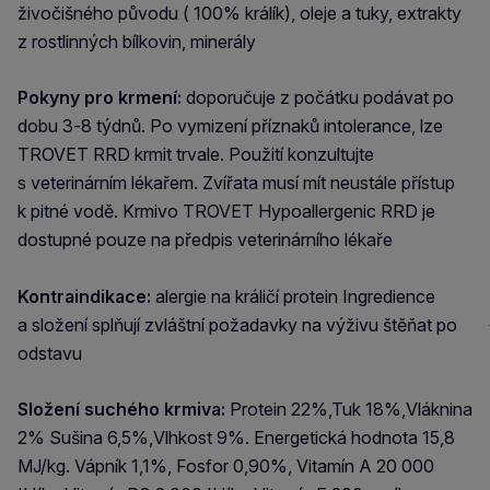
živočišného původu ( 100% králík), oleje a tuky, extrakty
z rostlinných bílkovin, minerály
Pokyny pro krmení:
doporučuje z počátku podávat po
dobu 3-8 týdnů. Po vymizení příznaků intolerance, lze
TROVET RRD krmit trvale. Použití konzultujte
s veterinárním lékařem. Zvířata musí mít neustále přístup
k pitné vodě. Krmivo TROVET Hypoallergenic RRD je
dostupné pouze na předpis veterinárního lékaře
Kontraindikace:
alergie na králičí protein Ingredience
a složení splňují zvláštní požadavky na výživu štěňat po
odstavu
Složení suchého krmiva:
Protein 22%,Tuk 18%,Vláknina
2% Sušina 6,5%,Vlhkost 9%. Energetická hodnota 15,8
MJ/kg. Vápník 1,1%, Fosfor 0,90%, Vitamín A 20 000