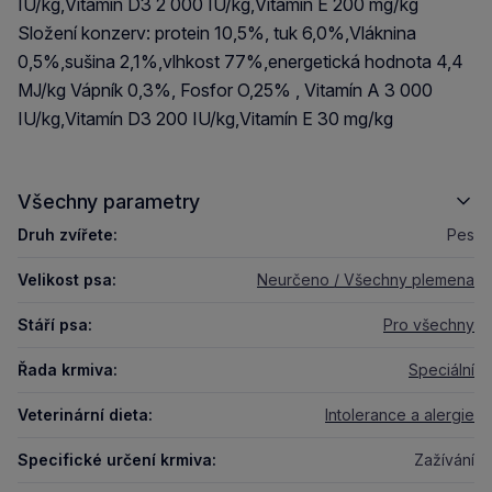
IU/kg,Vitamín D3 2 000 IU/kg,Vitamín E 200 mg/kg
Složení konzerv: protein 10,5%, tuk 6,0%,Vláknina
0,5%,sušina 2,1%,vlhkost 77%,energetická hodnota 4,4
MJ/kg Vápník 0,3%, Fosfor O,25% , Vitamín A 3 000
IU/kg,Vitamín D3 200 IU/kg,Vitamín E 30 mg/kg
Všechny parametry
Druh zvířete:
Pes
Velikost psa:
Neurčeno / Všechny plemena
Stáří psa:
Pro všechny
Řada krmiva:
Speciální
Veterinární dieta:
Intolerance a alergie
Specifické určení krmiva:
Zažívání