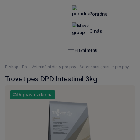
Poradna
O nás
Hlavní menu
Nacházíte
E-shop
Psi
Veterinární diety pro psy
Veterinární granule pro psy
se
Trovet pes DPD Intestinal 3kg
zde:
Doprava zdarma