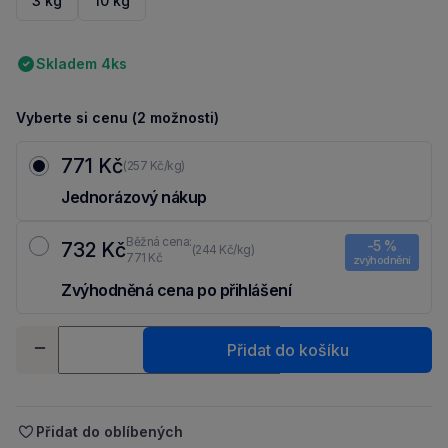
3 kg
10 kg
Skladem 4ks
Vyberte si cenu (2 možnosti)
771 Kč
(257 Kč/kg)
Jednorázový nákup
Běžná cena:
-5 %
732 Kč
(244 Kč/kg)
771 Kč
zvýhodnění
Zvýhodněná cena po přihlášení
Ušetři 39 Kč díky 5 % za
registraci
nebo
přihlášení
do Moje Packu.
Množství
Přidat do košíku
-
+
Přidat do oblíbených