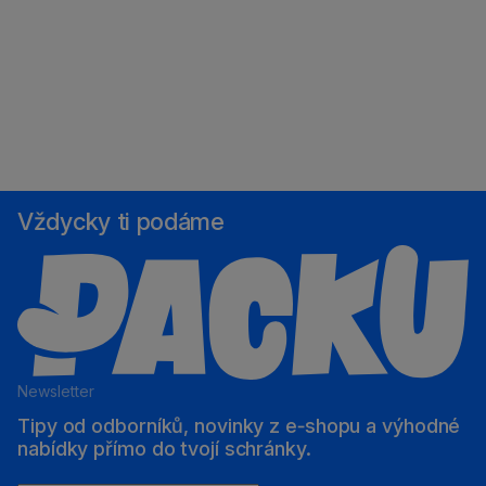
Vždycky ti podáme
Newsletter
Tipy od odborníků, novinky z e‑shopu a výhodné
nabídky přímo do tvojí schránky.