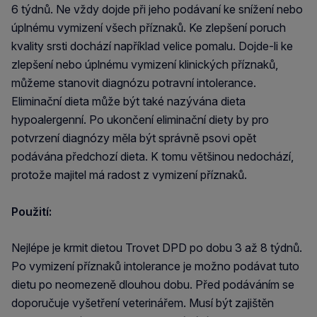
6 týdnů. Ne vždy dojde při jeho podávaní ke snížení nebo
úplnému vymizení všech příznaků. Ke zlepšení poruch
kvality srsti dochází například velice pomalu. Dojde-li ke
zlepšení nebo úplnému vymizení klinických příznaků,
můžeme stanovit diagnózu potravní intolerance.
Eliminační dieta může být také nazývána dieta
hypoalergenní. Po ukončení eliminační diety by pro
potvrzení diagnózy měla být správně psovi opět
podávána předchozí dieta. K tomu většinou nedochází,
protože majitel má radost z vymizení příznaků.
Použití:
Nejlépe je krmit dietou Trovet DPD po dobu 3 až 8 týdnů.
Po vymizení příznaků intolerance je možno podávat tuto
dietu po neomezeně dlouhou dobu. Před podáváním se
doporučuje vyšetření veterinářem. Musí být zajištěn