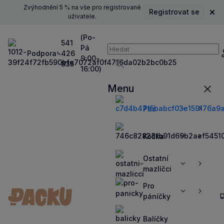
Zvýhodnění 5 % na vše pro registrované
Registrovat se
Zavř
uživatele.
(Po-
541
Pá
Vyhledávání
Podpora
426
P
9:00-
835
16:00)
Vyhledávat
Menu
Zavří
Pes
Zobrazit
Zobrazit
více
více
Kočka
Zobrazit
Zobrazit
více
více
Ostatní
Zobrazit
Zobrazit
mazlíčci
více
více
Pro
Zobrazit
Zobrazit
páníčky
více
více
Balíčky