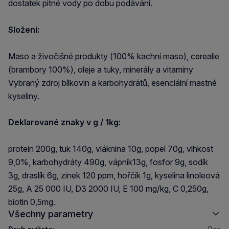
dostatek pitné vody po dobu podávání.
Složení:
Maso a živočišné produkty (100% kachní maso), cerealie
(brambory 100%), oleje a tuky, minerály a vitaminy
Vybraný zdroj bílkovin a karbohydrátů, esenciální mastné
kyseliny.
Deklarované znaky v g / 1kg:
protein 200g, tuk 140g, vláknina 10g, popel 70g, vlhkost
9,0%, karbohydráty 490g, vápník13g, fosfor 9g, sodík
3g, draslík 6g, zinek 120 ppm, hořčík 1g, kyselina linoleová
25g, A 25 000 IU, D3 2000 IU, E 100 mg/kg, C 0,250g,
biotin 0,5mg.
Všechny parametry