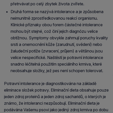
přetrvávat po celý zbytek života zvířete.
Druhá forma se nazývá intolerance a je způsobena
neimunitně zprostředkovanou reakcí organismu.
Klinické příznaky obou forem částečné intolerance
mohou být stejné, což činí jejich diagnózu velice
obtížnou. Symptomy obvykle zahrnují poruchy kvality
srsti a onemocnění kůže (zarudnutí, svědení) nebo
žaludeční potíže (zvracení, průjem) a většinou jsou
velice nespecifické. Naštěstí je potravní intolerance
snadno léčitelná použitím speciálního krmiva, které
neobsahuje složky, jež pes není schopen tolerovat.
Potravní intolerance je diagnostikována na základě
eliminace složek potravy. Eliminační dieta obsahuje pouze
jeden zdroj proteinů a jeden zdroj sacharidů, o kterých je
známo, že intoleranci nezpůsobují. Eliminační dieta je
podávána Vašemu psovi jako jediný zdroj krmiva po dobu