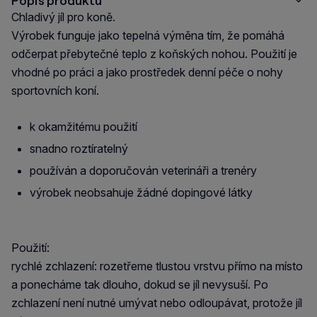
Popis produktu
Chladivý jíl pro koně.
Výrobek funguje jako tepelná výměna tím, že pomáhá
odčerpat přebytečné teplo z koňských nohou. Použití je
vhodné po práci a jako prostředek denní péče o nohy
sportovních koní.
k okamžitému použití
snadno roztíratelný
používán a doporučován veterináři a trenéry
výrobek neobsahuje žádné dopingové látky
Použití:
rychlé zchlazení: rozetřeme tlustou vrstvu přímo na místo
a ponecháme tak dlouho, dokud se jíl nevysuší. Po
zchlazení není nutné umývat nebo odloupávat, protože jíl