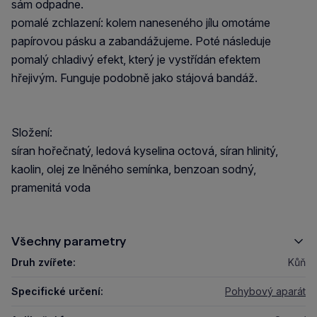
sám odpadne.
pomalé zchlazení: kolem naneseného jílu omotáme
papírovou pásku a zabandážujeme. Poté následuje
pomalý chladivý efekt, který je vystřídán efektem
hřejivým. Funguje podobně jako stájová bandáž.
Složení:
síran hořečnatý, ledová kyselina octová, síran hlinitý,
kaolin, olej ze lněného semínka, benzoan sodný,
pramenitá voda
Všechny parametry
Druh zvířete:
Kůň
Specifické určení:
Pohybový aparát