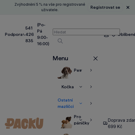
Zvýhodnění 5 % na vše pro registrované
Registrovat se
Zavř
uživatele.
(Po-
541
Pá
Vyhledávání
Podpora
426
Oblíben
Přihlášení
9:00-
835
16:00)
Vyhledávat
Menu
Zavřít
Pes
Zobrazit
Zobrazit
více
více
Kočka
Zobrazit
Zobrazit
více
více
Ostatní
Zobrazit
Zobrazit
mazlíčci
více
více
Pro
Doprava zda
Zobrazit
Zobrazit
páníčky
699 Kč
více
více