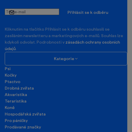
Tvůj
Přihlásit se k odběru
e-
mail
Kliknutím na tlačítko Příhlásit se k odběru souhlasíš se
zasíláním newsletteru a marketingových e-mailů. Souhlas lze
kdykoli odvolat. Podrobnosti v
zásadách ochrany osobních
údajů
.
Kategorie
Psi
Kočky
Ptactvo
Drobná zvířata
Akvaristika
Teraristika
Koně
Hospodářská zvířata
Pro páníčky
Prodávané značky