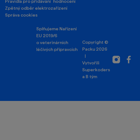
Pravidla pro přidávání hodnocení
Zpětný odběr elektrozařízení
Správa cookies
Splňujeme Nařízení
EU 2019/6
Copyright ©
o veterinárních
Packu 2026
léčivých přípravcích
|
Instagram
Facebo
Vytvořili
Superkoders
a
B tým