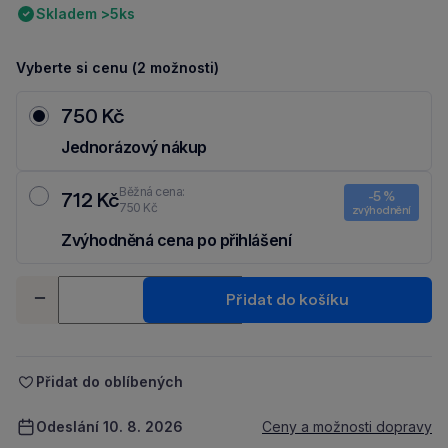
Skladem >5ks
Vyberte si cenu (2 možnosti)
750 Kč
Jednorázový nákup
Běžná cena:
712 Kč
-5 %
750 Kč
zvýhodnění
Zvýhodněná cena po přihlášení
Ušetři 38 Kč díky 5 % za
registraci
nebo
přihlášení
do Moje Packu.
Množství
Přidat do košíku
-
+
Přidat do oblíbených
Odeslání 10. 8. 2026
Ceny a možnosti dopravy