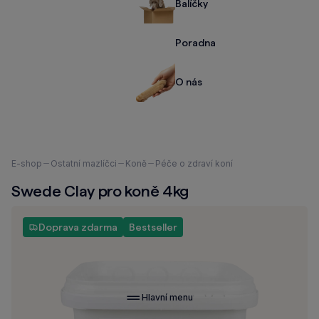
Balíčky
Poradna
O nás
Nacházíte
E-shop
Ostatní mazlíčci
Koně
Péče o zdraví koní
se
Swede Clay pro koně 4kg
zde:
Doprava zdarma
Bestseller
Hlavní menu