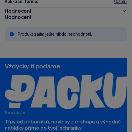
Aplikační forma:
Ostatní
Hodnocení
Hodnocení
Produkt zatím ještě nikdo neohodnotil.
Vždycky ti podáme
Newsletter
Tipy od odborníků, novinky z e‑shopu a výhodné
nabídky přímo do tvojí schránky.