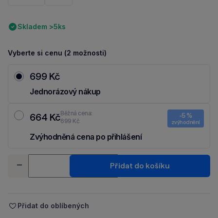
Skladem >5ks
Vyberte si cenu (2 možnosti)
699 Kč
Jednorázový nákup
Běžná cena:
664 Kč
-5 %
699 Kč
zvýhodnění
Zvýhodněná cena po přihlášení
Ušetři 35 Kč díky 5 % za
registraci
nebo
přihlášení
do Moje Packu.
Množství
Přidat do košíku
-
+
Přidat do oblíbených