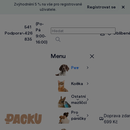
Zvýhodnění 5 % na vše pro registrované
Registrovat se
Zavř
uživatele.
(Po-
541
Pá
Vyhledávání
Podpora
426
Oblíben
Přihlášení
9:00-
835
16:00)
Vyhledávat
Menu
Zavřít
Pes
Zobrazit
Zobrazit
více
více
Kočka
Zobrazit
Zobrazit
více
více
Ostatní
Zobrazit
Zobrazit
mazlíčci
více
více
Pro
Doprava zda
Zobrazit
Zobrazit
páníčky
699 Kč
více
více