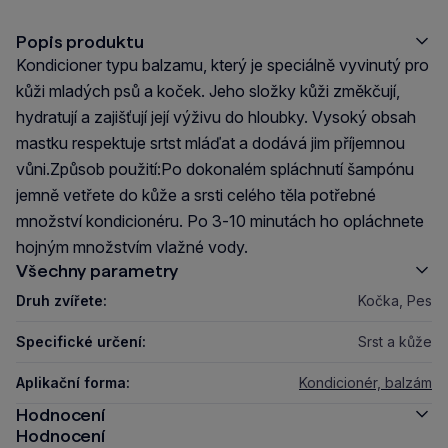
Popis produktu
Kondicioner typu balzamu, který je speciálně vyvinutý pro
kůži mladých psů a koček. Jeho složky kůži změkčují,
hydratují a zajišťují její výživu do hloubky. Vysoký obsah
mastku respektuje srtst mláďat a dodává jim příjemnou
vůni.Způsob použití:Po dokonalém spláchnutí šampónu
jemně vetřete do kůže a srsti celého těla potřebné
množství kondicionéru. Po 3-10 minutách ho opláchnete
hojným množstvím vlažné vody.
Všechny parametry
Druh zvířete:
Kočka, Pes
Specifické určení:
Srst a kůže
Aplikační forma:
Kondicionér, balzám
Hodnocení
Hodnocení