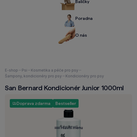
Balíčky
Poradna
O nás
Nacházíte
E-shop
Psi
Kosmetika a péče pro psy
se
Šampony, kondicionéry pro psy
Kondicionéry pro psy
zde:
San Bernard Kondicionér Junior 1000ml
Doprava zdarma
Bestseller
Hlavní menu