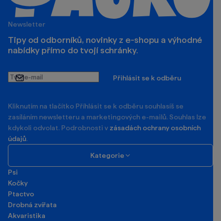
Newsletter
Tipy od odborníků, novinky z e‑shopu a výhodné
nabídky přímo do tvojí schránky.
Tvůj
Přihlásit se k odběru
e-
mail
Kliknutím na tlačítko Příhlásit se k odběru souhlasíš se
zasíláním newsletteru a marketingových e-mailů. Souhlas lze
kdykoli odvolat. Podrobnosti v
zásadách ochrany osobních
údajů
.
Kategorie
Psi
Kočky
Ptactvo
Drobná zvířata
Akvaristika