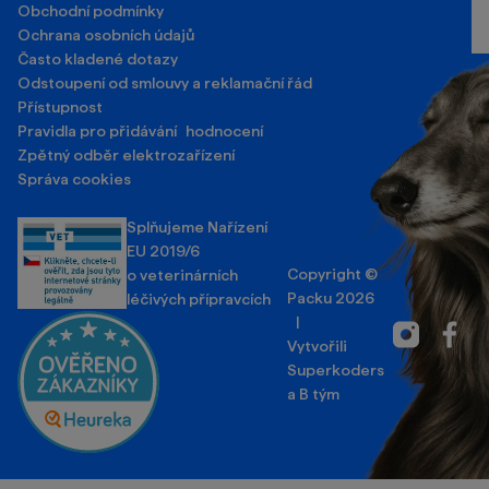
Obchodní podmínky
Ochrana osobních údajů
Často kladené dotazy
Odstoupení od smlouvy a reklamační řád
Přístupnost
Pravidla pro přidávání hodnocení
Zpětný odběr elektrozařízení
Správa cookies
Splňujeme Nařízení
EU 2019/6
Copyright ©
o veterinárních
Packu 2026
léčivých přípravcích
|
Instagram
Facebo
Vytvořili
Superkoders
a
B tým