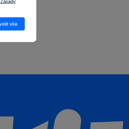
a
Zásady
olit vše