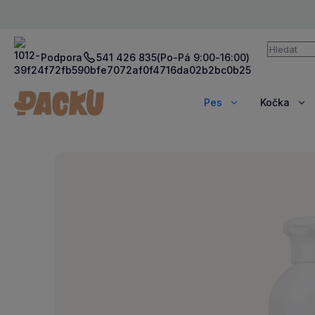
Vyhledává
Podpora
541 426 835
(Po-Pá 9:00-16:00)
Pes
Kočka
Zobrazit
Zob
více
víc