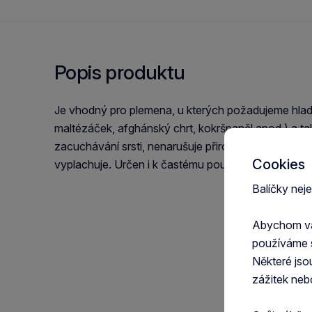
Popis produktu
Je vhodný pro plemena, u kterých požadujeme hladký,
maltézáček, afghánský chrt, kokršpaněl apod.) a ta
zacuchávání srsti, nenarušuje přirozenou tukovou vr
Cookies
vyplachuje. Určen i k častému použití. Neobsahuje al
Balíčky nej
Abychom vám
používáme 
Některé jso
zážitek neb