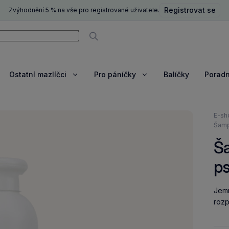
Registrovat se
Zvýhodnění 5 % na vše pro registrované uživatele.
ní
Vyhledávat
Ostatní mazlíčci
Pro páníčky
Balíčky
Porad
razit
Zobrazit
Zobrazit
e
více
více
Nach
E-sh
se
Šamp
zde:
Š
p
Jem
rozp