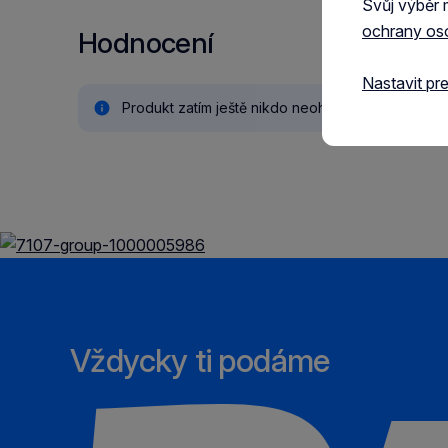
Svůj výběr 
ochrany os
Hodnocení
Nastavit pr
Produkt zatím ještě nikdo neohodnotil.
Vždycky ti podáme