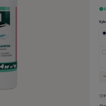
S
Vybe
Množ
-
P