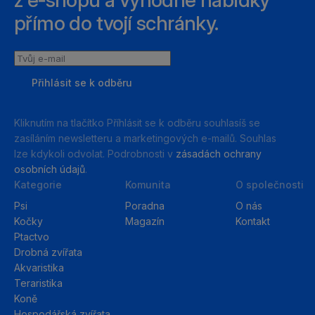
přímo do tvojí schránky.
Tvůj
e-
Přihlásit se k odběru
mail
Kliknutím na tlačítko Příhlásit se k odběru souhlasíš se
zasíláním newsletteru a marketingových e-mailů. Souhlas
lze kdykoli odvolat. Podrobnosti v
zásadách ochrany
osobních údajů
.
Kategorie
Komunita
O společnosti
Psi
Poradna
O nás
Kočky
Magazín
Kontakt
Ptactvo
Drobná zvířata
Akvaristika
Teraristika
Koně
Hospodářská zvířata