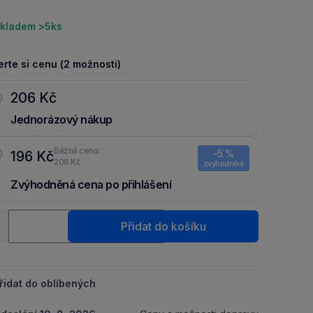
kladem >5ks
rte si cenu (2 možnosti)
206 Kč
Jednorázový nákup
Běžná cena:
-5 %
196 Kč
206 Kč
zvýhodnění
Zvýhodněná cena po přihlášení
Ušetři 10 Kč díky 5 % za
registraci
nebo
přihlášení
do Moje
ství
Packu.
Přidat do košíku
+
řidat do oblíbených