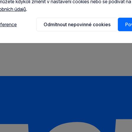
můžete kdykoli změnit v nastavení cookies nebo se podívat n
obních údajů
.
eference
Odmítnout nepovinné cookies
Pov