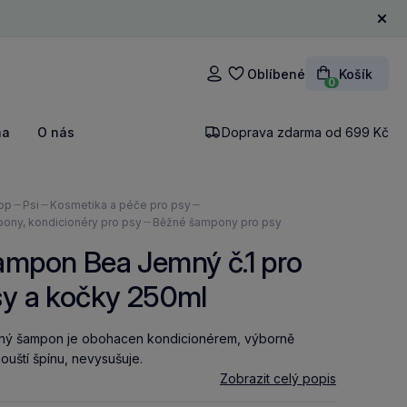
Zavří
Oblíbené
Košík
Přihlášení
0
na
O nás
Doprava zdarma od 699 Kč
ázíte
op
Psi
Kosmetika a péče pro psy
ony, kondicionéry pro psy
Běžné šampony pro psy
ampon Bea Jemný č.1 pro
sy a kočky 250ml
ný šampon je obohacen kondicionérem, výborně
ouští špínu, nevysušuje.
Zobrazit celý popis