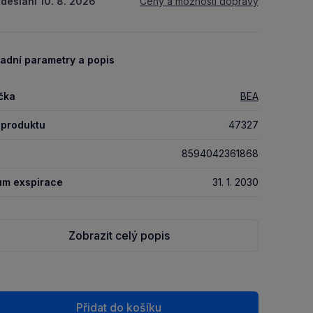
deslání 10. 8. 2026
Ceny a možnosti dopravy
adní parametry a popis
čka
BEA
 produktu
47327
8594042361868
um exspirace
31. 1. 2030
Zobrazit celý popis
Přidat do košíku