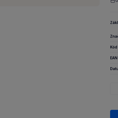
O
Zákl
Zna
Kód
EAN
Dat