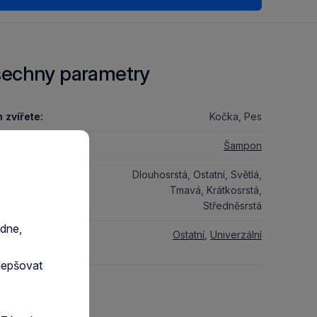
echny parametry
 zvířete:
Kočka, Pes
kační forma:
Šampon
srsti:
Dlouhosrstá, Ostatní, Světlá,
Tmavá, Krátkosrstá,
Středněsrstá
edne,
ifické určení
Ostatní
,
Univerzální
ponu:
lepšovat