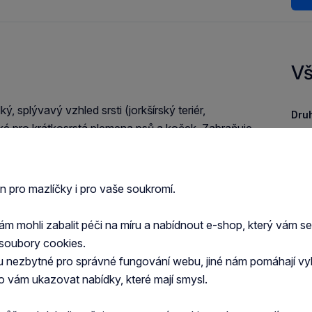
Vš
 splývavý vzhled srsti (jorkšírský teriér,
Druh
ké pro krátkosrstá plemena psů a koček. Zabraňuje
Apli
stvu kůže, oživuje barvu srsti a dobře se
kohol ani silikon.
Typ 
en pro mazlíčky i pro vaše soukromí.
 mohli zabalit péči na míru a nabídnout e-shop, který vám s
Spec
soubory cookies.
šam
u nezbytné pro správné fungování webu, jiné nám pomáhají vy
o vám ukazovat nabídky, které mají smysl.