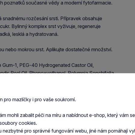
ších poznatků současné vědy a moderní fytofarmacie.
 snadnému rozčesání srsti. Přípravek obsahuje
cukr. Bylinný komplex srst vyživuje, regeneruje
hladká, lesklá a hydratovaná.
ou nebo mokrou srst. Aplikujte dostatečné množství.
de Gum-1, PEG-40 Hydrogenated Castor Oil,
randis Peel Oil, Phenoxyethanol, Polymnia Sonchifolia
zoate, Potassium Sorbate
užívejte na sliznice a otevřené rány. Nepoužívejte
en pro mazlíčky i pro vaše soukromí.
řecitlivělosti na některou složku přípravku.
 mohli zabalit péči na míru a nabídnout e-shop, který vám s
ě. Chraňte před přímým slunečním zářením a mrazem.
soubory cookies.
.
u nezbytné pro správné fungování webu, jiné nám pomáhají vy