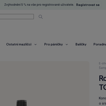
Zvýhodnění 5 % na vše pro registrované uživatele.
Registrovat se
í
Vyhledávat
Ostatní mazlíčci
Pro páníčky
Balíčky
Poradn
brazit
Zobrazit
Zobrazit
ce
více
více
Nach
E-sh
se
Šamp
zde:
Ro
T
Kond
o sr