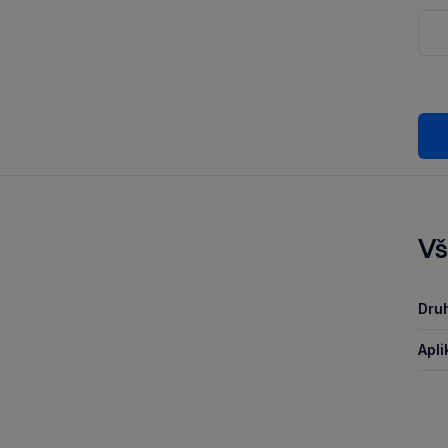
Vš
Druh
Apli