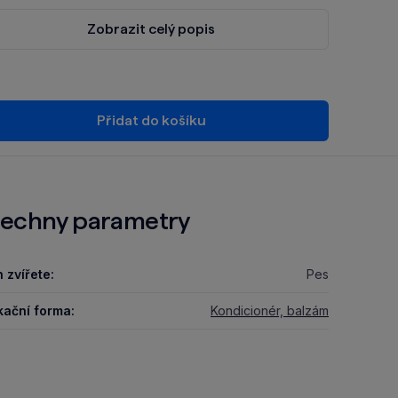
Zobrazit celý popis
Přidat do košíku
echny parametry
 zvířete:
Pes
kační forma:
Kondicionér, balzám