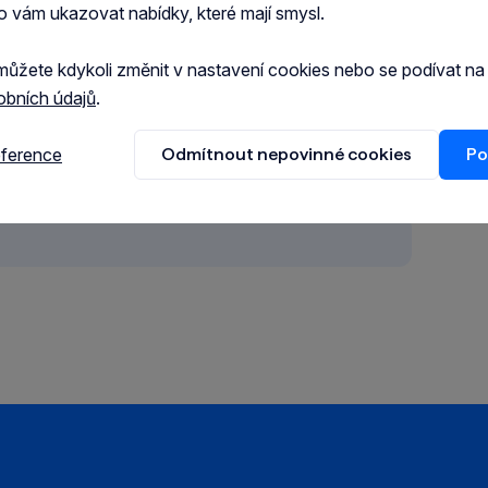
o vám ukazovat nabídky, které mají smysl.
můžete kdykoli změnit v nastavení cookies nebo se podívat n
obních údajů
.
eference
Odmítnout nepovinné cookies
Po