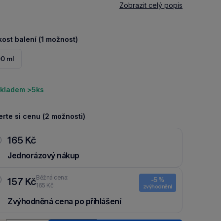
Zobrazit celý popis
kost balení (1 možnost)
0 ml
kladem >5ks
rte si cenu (2 možnosti)
165 Kč
Jednorázový nákup
Běžná cena:
157 Kč
-5 %
165 Kč
zvýhodnění
Zvýhodněná cena po přihlášení
Ušetři 8 Kč díky 5 % za
registraci
nebo
přihlášení
do Moje