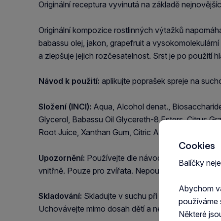
Originální receptura vyvinutá na základě nejnověj
Originální kompozice rostlinných výtažků napomáhá
babassu olej, jakon, grapefruit a vysokomolekulární 
a zlepšuje jejich rozčesatelnost. Srst je po použití 
Návod k použití:
aplikujte poprašek spreje na such
Složení (INCI):
Aqua, Alcohol denat., Biosacchari
Glycerol, Babassu Oil Glycereth-8 Esters, Citrus G
Root Juice, Xanthan Gum, Citric Acid, Sodium Ben
Cookies
Upozornění:
Používejte dle návodu k použití. Nepo
Balíčky nej
vnitřně. Pouze pro zvířata. Nepoužívejte při známé p
Abychom vám
Skladování:
Skladujte v suchu při pokojové teplot
používáme 
Uchovávejte mimo dosah dětí a nepoučených osob
Některé jso