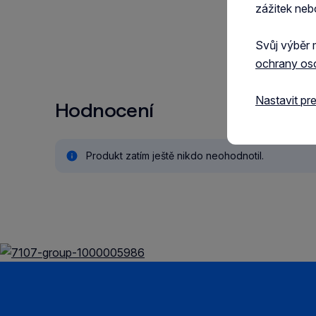
zážitek neb
Svůj výběr 
ochrany os
Nastavit pr
Hodnocení
Produkt zatím ještě nikdo neohodnotil.