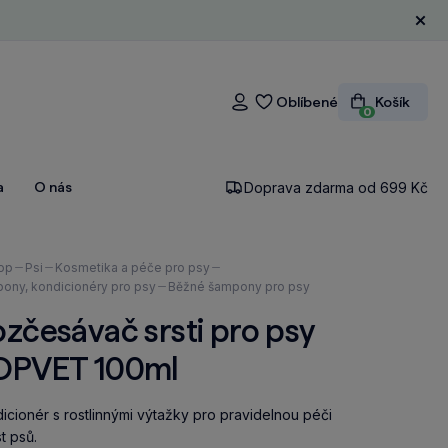
Zavří
Oblíbené
Košík
Přihlášení
0
a
O nás
Doprava zdarma od 699 Kč
ázíte
op
Psi
Kosmetika a péče pro psy
ony, kondicionéry pro psy
Běžné šampony pro psy
zčesávač srsti pro psy
OPVET 100ml
icionér s rostlinnými výtažky pro pravidelnou péči
st psů.