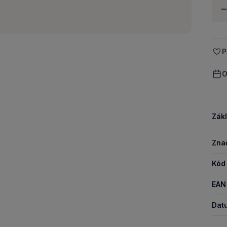
Množ
-
P
O
Zákl
Zna
Kód
EAN
Dat