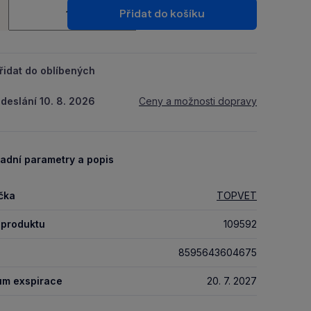
ství
Packu.
Přidat do košíku
+
řidat do oblíbených
deslání 10. 8. 2026
Ceny a možnosti dopravy
adní parametry a popis
čka
TOPVET
 produktu
109592
8595643604675
um exspirace
20. 7. 2027