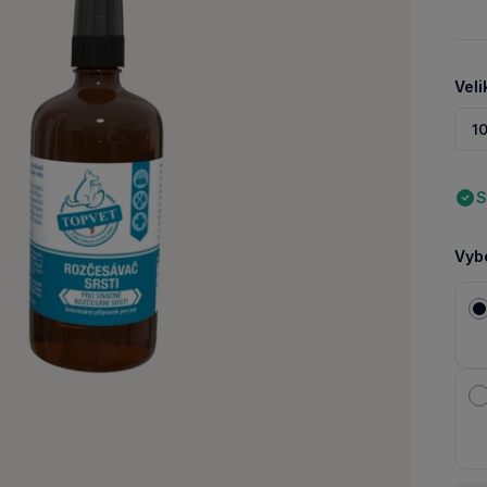
Veli
10
S
Vybe