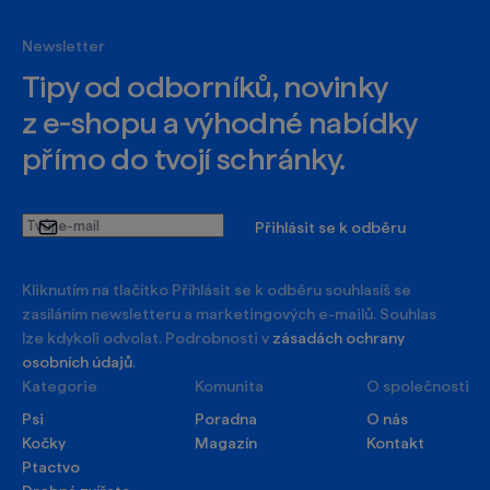
Newsletter
Tipy od odborníků, novinky
z e‑shopu a výhodné nabídky
přímo do tvojí schránky.
Tvůj
Přihlásit se k odběru
e-
mail
Kliknutím na tlačítko Příhlásit se k odběru souhlasíš se
zasíláním newsletteru a marketingových e-mailů. Souhlas
lze kdykoli odvolat. Podrobnosti v
zásadách ochrany
osobních údajů
.
Kategorie
Komunita
O společnosti
Psi
Poradna
O nás
Kočky
Magazín
Kontakt
Ptactvo