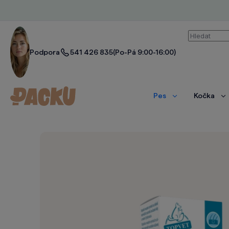
Vyhledáván
Podpora
541 426 835
(Po-Pá 9:00-16:00)
Pes
Kočka
Zobrazit
Zo
více
ví