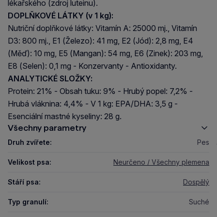
lékařského (zdroj luteinu).
DOPLŇKOVÉ LÁTKY (v 1 kg):
Nutriční doplňkové látky: Vitamín A: 25000 mj., Vitamín
D3: 800 mj., E1 (Železo): 41 mg, E2 (Jód): 2,8 mg, E4
(Měď): 10 mg, E5 (Mangan): 54 mg, E6 (Zinek): 203 mg,
E8 (Selen): 0,1 mg - Konzervanty - Antioxidanty.
ANALYTICKÉ SLOŽKY:
Protein: 21% - Obsah tuku: 9% - Hrubý popel: 7,2% -
Hrubá vláknina: 4,4% - V 1 kg: EPA/DHA: 3,5 g -
Esenciální mastné kyseliny: 28 g.
Všechny parametry
Druh zvířete:
Pes
Velikost psa:
Neurčeno / Všechny plemena
Stáří psa:
Dospělý
Typ granulí:
Suché