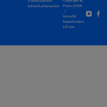
Copyright ©
o veterinárních
Packu 2026
léčivých přípravcích
|
Instagram
Facebo
Vytvořili
Superkoders
a
B tým