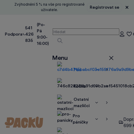
Zvýhodnění 5 % na vše pro registrované
Registrovat se
Zavř
uživatele.
(Po-
541
Pá
Vyhledávání
Podpora
426
Přihláše
9:00-
835
16:00)
Vyhledávat
Menu
Zavřít
Pes
Zobrazit
Zobrazit
více
více
Kočka
Zobrazit
Zobrazit
více
více
Ostatní
Zobrazit
Zobrazit
mazlíčci
více
více
Pro
Dopr
Zobrazit
Zobrazit
páníčky
699 
více
více