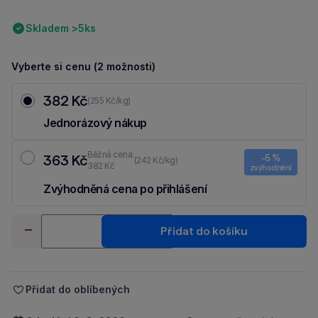
Skladem >5ks
Vyberte si cenu (2 možnosti)
382 Kč
(255 Kč/kg)
Jednorázový nákup
Běžná cena:
363 Kč
-5 %
(242 Kč/kg)
382 Kč
zvýhodnění
Zvýhodněná cena po přihlášení
Ušetři 19 Kč díky 5 % za
registraci
nebo
přihlášení
do Moje Packu.
Množství
Přidat do košíku
-
+
Přidat do oblíbených