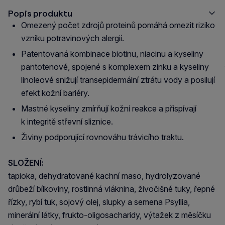
Popis produktu
Omezený počet zdrojů proteinů pomáhá omezit riziko
vzniku potravinových alergií.
Patentovaná kombinace biotinu, niacinu a kyseliny
pantotenové, spojené s komplexem zinku a kyseliny
linoleové snižují transepidermální ztrátu vody a posilují
efekt kožní bariéry.
Mastné kyseliny zmírňují kožní reakce a přispívají
k integritě střevní sliznice.
Živiny podporující rovnováhu trávicího traktu.
SLOŽENÍ:
tapioka, dehydratované kachní maso, hydrolyzované
drůbeží bílkoviny, rostlinná vláknina, živočišné tuky, řepné
řízky, rybí tuk, sojový olej, slupky a semena Psyllia,
minerální látky, frukto-oligosacharidy, výtažek z měsíčku