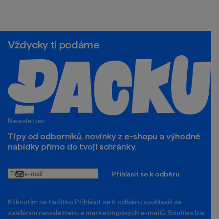
Vždycky ti podáme
Newsletter
Tipy od odborníků, novinky z e‑shopu a výhodné
nabídky přímo do tvojí schránky.
Tvůj
Přihlásit se k odběru
e-
mail
Kliknutím na tlačítko Příhlásit se k odběru souhlasíš se
zasíláním newsletteru a marketingových e-mailů. Souhlas lze