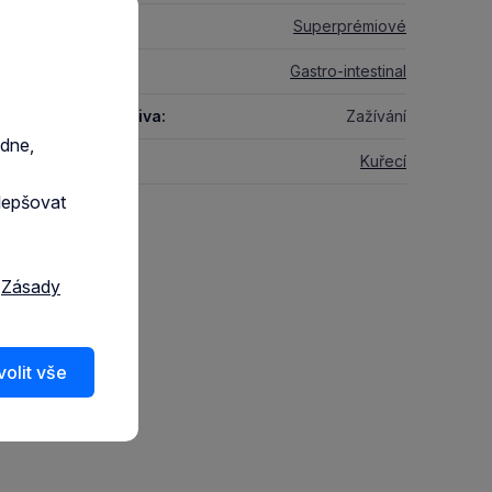
a krmiva:
Superprémiové
rinární dieta:
Gastro-intestinal
ifické určení krmiva:
Zažívání
edne,
ní zdroj proteinu:
Kuřecí
lepšovat
a
Zásady
olit vše