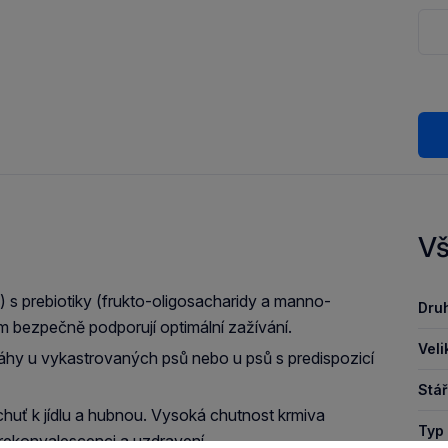
Vš
) s prebiotiky (frukto-oligosacharidy a manno-
Druh
em bezpečně podporují optimální zažívání.
Veli
váhy u vykastrovaných psů nebo u psů s predispozicí
Stář
u chuť k jídlu a hubnou. Vysoká chutnost krmiva
Typ 
 rekonvalescenci a uzdravení.