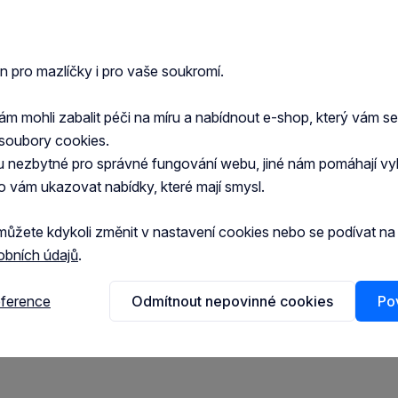
mastné kyseliny s dlouhým řetězcem (omega 3),
Řad
Vete
en pro mazlíčky i pro vaše soukromí.
Spec
rolyzované živočišné proteiny, živočišné tuky, řepné
 mohli zabalit péči na míru a nabídnout e-shop, který vám s
Hlav
ální látky, kvasnice, sojový olej, rybí tuk, frukto-
soubory cookies.
t droždí (zdroj manno-oligosacharidů), výtažek
u nezbytné pro správné fungování webu, jiné nám pomáhají vy
o vám ukazovat nabídky, které mají smysl.
mín D3: 1000 mj., E1 (Železo): 43 mg, E2 (Jód): 3,3
můžete kdykoli změnit v nastavení cookies nebo se podívat n
): 185 mg, E8 (Selen): 0,08 mg - Konzervanty -
obních údajů
.
eference
Odmítnout nepovinné cookies
Pov
% - Hrubá vláknina: 2,3% - V 1 kg: EPA & DHA: 2,1 g