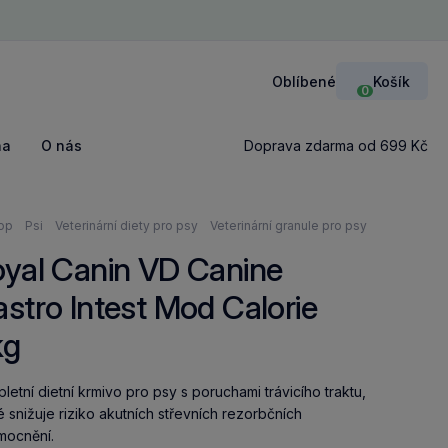
Zavří
Oblíbené
Košík
Přihlášení
0
na
O nás
Doprava zdarma od 699 Kč
ázíte
op
Psi
Veterinární diety pro psy
Veterinární granule pro psy
yal Canin VD Canine
stro Intest Mod Calorie
kg
letní dietní krmivo pro psy s poruchami trávicího traktu,
é snižuje riziko akutních střevních rezorbčních
mocnění.