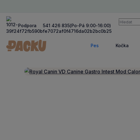
Vyhledává
Podpora
541 426 835
(Po-Pá 9:00-16:00)
Pes
Kočka
Zobrazit
Zob
více
víc