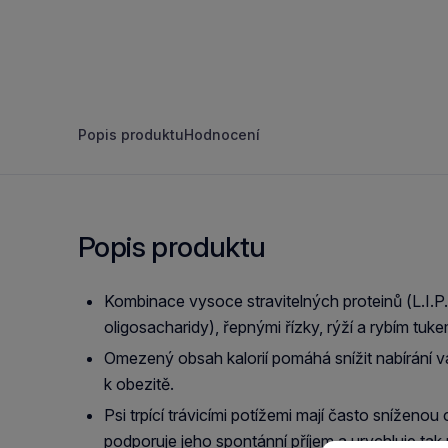
Popis produktu
Hodnocení
Popis produktu
Kombinace vysoce stravitelných proteinů (L.I.P.
oligosacharidy), řepnými řízky, rýží a rybím tuk
Omezený obsah kalorií pomáhá snížit nabírání 
k obezitě.
Psi trpící trávicími potížemi mají často sníženo
podporuje jeho spontánní příjem a urychluje tak