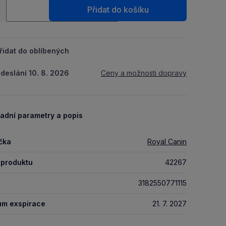
ství
Packu.
Přidat do košíku
+
řidat do oblíbených
deslání 10. 8. 2026
Ceny a možnosti dopravy
adní parametry a popis
čka
Royal Canin
 produktu
42267
3182550771115
um exspirace
21. 7. 2027