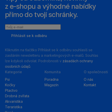
z e‑shopu a výhodné nabídky
přímo do tvojí schránky.
Tvůj
e-
Přihlásit se k odběru
mail
Kliknutím na tlačítko Příhlásit se k odběru souhlasíš se
zasíláním newsletteru a marketingových e-mailů. Souhlas
lze kdykoli odvolat. Podrobnosti v
zásadách ochrany
osobních údajů
.
Kategorie
Komunita
O společnosti
Psi
Poradna
O nás
Kočky
Magazín
Kontakt
Ptactvo
Drobná zvířata
Akvaristika
Teraristika