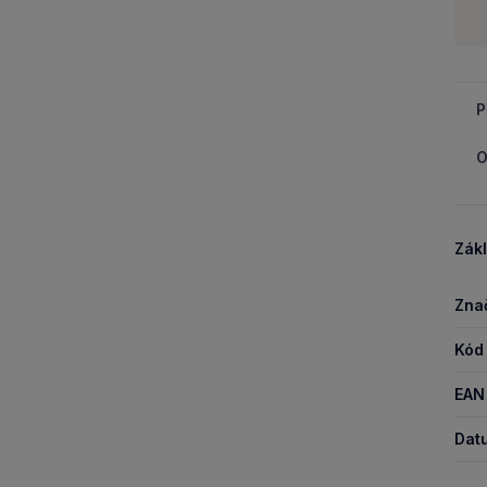
Množ
-
P
O
Zákl
Zna
Kód
EAN
Dat