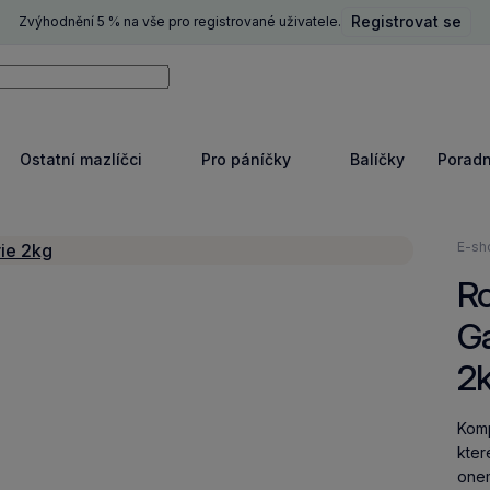
Registrovat se
Zvýhodnění 5 % na vše pro registrované uživatele.
ní
Vyhledávat
Ostatní mazlíčci
Pro páníčky
Balíčky
Porad
razit
Zobrazit
Zobrazit
e
více
více
Nach
E-sh
se
Ro
zde:
Ga
2
Komp
kter
one