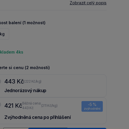
Zobrazit celý popis
kost balení (1 možnost)
 kg
kladem 4ks
rte si cenu (2 možnosti)
443 Kč
(222 Kč/kg)
Jednorázový nákup
Běžná cena:
-5 %
421 Kč
(211 Kč/kg)
443 Kč
zvýhodnění
Zvýhodněná cena po přihlášení
Ušetři 22 Kč díky 5 % za
registraci
nebo
přihlášení
do Moje