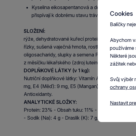
Kyselina eikosapentanová a dokosahexanová, 
Cookies
přispívají k dobrému stavu trávicího systému.
Balíčky nej
SLOŽENÍ:
rýže, dehydratované kuřecí proteiny, kukuřice, hyd
Abychom vám
řízky, sušená vaječná hmota, rostlinná vláknina, miner
používáme 
oligosacharidy, slupky a semena Psyllia, hydrolyzá
Některé jso
z měsíčku lékařského (zdroj luteinu).
zážitek neb
DOPLŇKOVÉ LÁTKY (v 1 kg):
Nutriční doplňkové látky: Vitamín A: 11600 mj., Vita
Svůj výběr 
mg, E4 (Měď): 9 mg, E5 (Mangan): 56 mg, E6 (Zinek
ochrany os
Antioxidanty.
ANALYTICKÉ SLOŽKY:
Nastavit pr
Protein: 23% - Obsah tuku: 11% - Hrubý popel: 6,3
- Sodík (Na): 4 g - Draslík (K): 7 g.