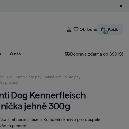
Zavří
Oblíbené
Košík
Přihlášení
0
a
O nás
Doprava zdarma od 699 Kč
ázíte
op
Psi
Krmivo pro psy
Vlhké krmivo pro psy
čky pro psy
nti Dog Kennerfleisch
anička jehně 300g
čka s jehněčím masem. Kompletní krmivo pro dospělé
všech plemen.