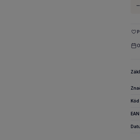
Množ
-
P
O
Zákl
Zna
Kód
EAN
Dat