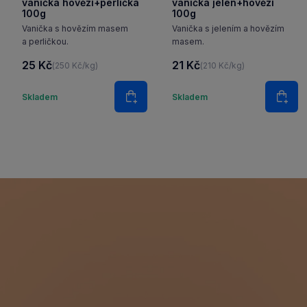
vanička hovězí+perlička
vanička jelen+hovězí
100g
100g
Vanička s hovězím masem
Vanička s jelením a hovězím
a perličkou.
masem.
25 Kč
21 Kč
(250 Kč/kg)
(210 Kč/kg)
Množství
Množstv
Skladem
Skladem
Do košíku
Do k