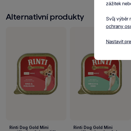
zážitek neb
Alternativní produkty
Svůj výběr 
ochrany os
Nastavit pr
Rinti Dog Gold Mini
Rinti Dog Gold Mini