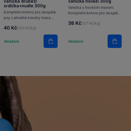
vanička drůbeží
vanička hovězí 300g
srdíčka+nudle 300g
Vanička s hovězím masem.
Kompletní krmivo pro dospělé
Kompletní krmivo pro dospělé
psy. Lahodné kousky masa
psy všech plemen .
38 Kč
(127 Kč/kg)
s těstovinami v rosolu.
40 Kč
(133 Kč/kg)
Množství
Množství
Skladem
Skladem
šíku
Do košíku
Do koš