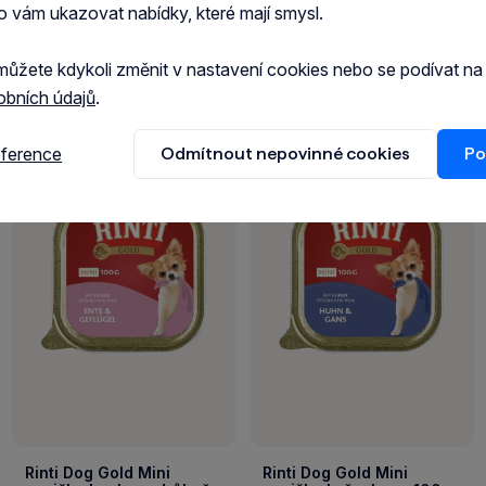
o vám ukazovat nabídky, které mají smysl.
můžete kdykoli změnit v nastavení cookies nebo se podívat n
obních údajů
.
eference
Odmítnout nepovinné cookies
Po
Rinti Dog Gold Mini
Rinti Dog Gold Mini