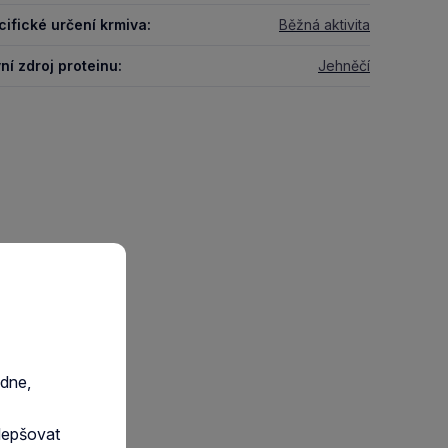
ifické určení krmiva:
Běžná aktivita
ní zdroj proteinu:
Jehněčí
edne,
lepšovat