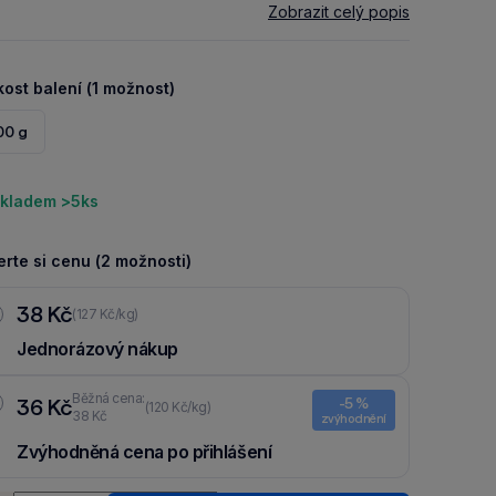
Zobrazit celý popis
kost balení (1 možnost)
00 g
kladem >5ks
rte si cenu (2 možnosti)
38 Kč
(127 Kč/kg)
Jednorázový nákup
Běžná cena:
36 Kč
-5 %
(120 Kč/kg)
38 Kč
zvýhodnění
Zvýhodněná cena po přihlášení
Ušetři 2 Kč díky 5 % za
registraci
nebo
přihlášení
do Moje