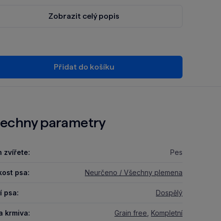
Zobrazit celý popis
Přidat do košíku
echny parametry
 zvířete:
Pes
kost psa:
Neurčeno / Všechny plemena
í psa:
Dospělý
a krmiva:
Grain free
,
Kompletní