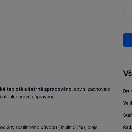
Vš
zké teplotě a šetrně zpracováno
, aby si zachovalo
Druh
inti jako právě připravené.
Veli
Stář
odukty rostlinného původu ( inulin 0,1%), oleje
Řad