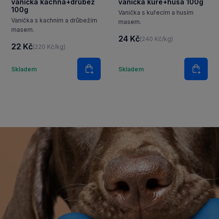
vanička kachna+drůbež
vanička kuře+husa 100g
100g
Vanička s kuřecím a husím
Vanička s kachním a drůbežím
masem.
masem.
24 Kč
(240 Kč/kg)
22 Kč
(220 Kč/kg)
í
Množství
Množství
Skladem
Skladem
ošíku
Do košíku
Do ko