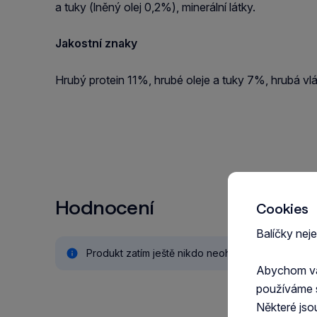
a tuky (lněný olej 0,2%), minerální látky.
Jakostní znaky
Hrubý protein 11%, hrubé oleje a tuky 7%, hrubá v
Hodnocení
Cookies
Balíčky nej
Produkt zatím ještě nikdo neohodnotil.
Abychom vám
používáme 
Některé jso