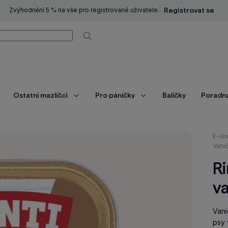
Zvýhodnění 5 % na vše pro registrované uživatele.
Registrovat se
í
Vyhledávat
Ostatní mazlíčci
Pro páníčky
Balíčky
Poradn
brazit
Zobrazit
Zobrazit
ce
více
více
Nach
E-sh
se
Vani
zde:
Ri
v
Vani
psy 