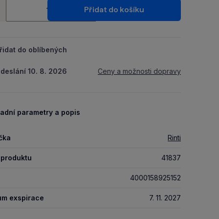
ství
Packu.
Přidat do košíku
+
řidat do oblíbených
deslání 10. 8. 2026
Ceny a možnosti dopravy
adní parametry a popis
čka
Rinti
 produktu
41837
4000158925152
um exspirace
7. 11. 2027