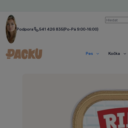
Vyhledáván
Podpora
541 426 835
(Po-Pá 9:00-16:00)
Pes
Kočka
Zobrazit
Zo
více
ví