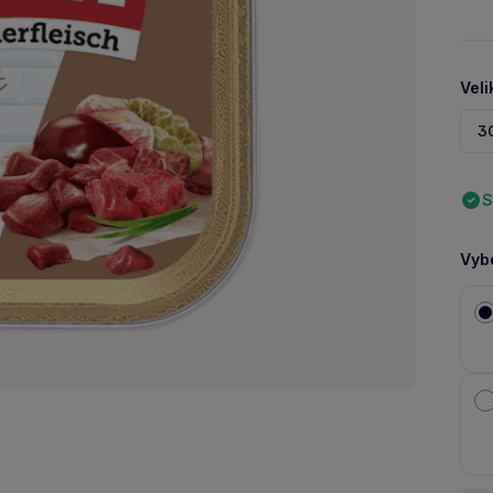
Veli
3
S
Vybe