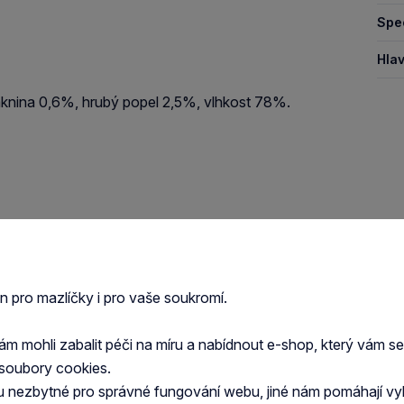
Spec
Hlav
láknina 0,6%, hrubý popel 2,5%, vlhkost 78%.
en pro mazlíčky i pro vaše soukromí.
 mohli zabalit péči na míru a nabídnout e-shop, který vám s
soubory cookies.
u nezbytné pro správné fungování webu, jiné nám pomáhají vy