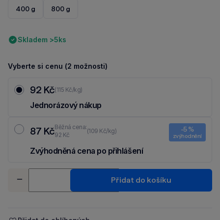
400 g
800 g
Skladem >5ks
Vyberte si cenu (2 možnosti)
92 Kč
(115 Kč/kg)
Jednorázový nákup
Běžná cena:
87 Kč
-5 %
(109 Kč/kg)
92 Kč
zvýhodnění
Zvýhodněná cena po přihlášení
Ušetři 5 Kč díky 5 % za
registraci
nebo
přihlášení
do Moje Packu.
Množství
Přidat do košíku
-
+