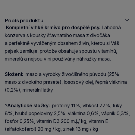
Popis produktu
Kompletní vlhké krmivo pro dospělé psy.
Lahodná
konzerva s kousky šťavnatého masa z divočáka
a perfektně vyváženým obsahem živin, kterou si Váš
pejsek zamiluje, protože obsahuje spoustu vitamínů,
minerálů a nejsou v ní používány náhražky masa.
Složení:
maso a výrobky živočišného původu (25%
maso z divokého prasete), lososový olej, řepná vláknina
(0,2%), minerální látky
?Analytické složky:
proteiny 11%, vlhkost 77%, tuky
8%, hrubé popeloviny 2,5%, vláknina 0,6%, vápník 0,3%,
fosfor 0,25%, vitamín D3 200 m.j./ kg, vitamín E
(alfatokoferol) 20 mg / kg, zinek 13 mg / kg