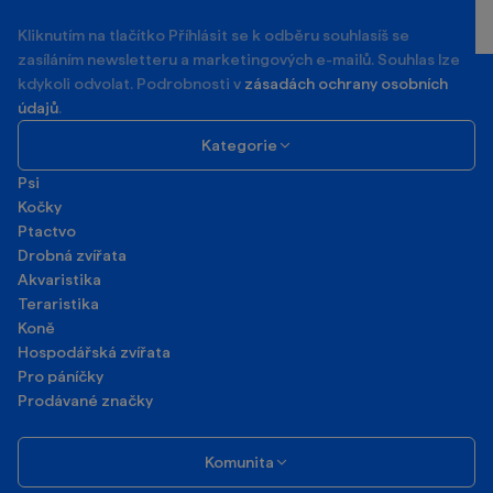
mail
Kliknutím na tlačítko Příhlásit se k odběru souhlasíš se
zasíláním newsletteru a marketingových e-mailů. Souhlas lze
kdykoli odvolat. Podrobnosti v
zásadách ochrany osobních
údajů
.
Kategorie
Psi
Kočky
Ptactvo
Drobná zvířata
Akvaristika
Teraristika
Koně
Hospodářská zvířata
Pro páníčky
Prodávané značky
Komunita