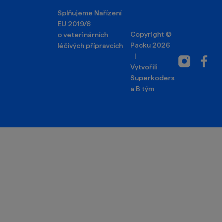
Splňujeme Nařízení
EU 2019/6
Copyright ©
o veterinárních
Packu 2026
léčivých přípravcích
|
Instagram
Facebo
Vytvořili
Superkoders
a
B tým