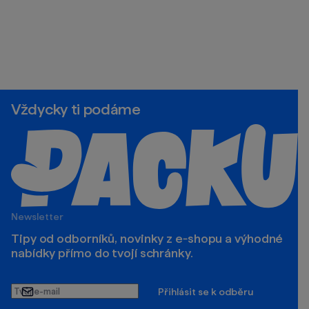
Vždycky ti podáme
Newsletter
Tipy od odborníků, novinky z e‑shopu a výhodné
nabídky přímo do tvojí schránky.
Tvůj
Přihlásit se k odběru
e-