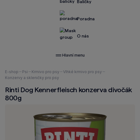
Balíčky
Poradna
O nás
Hlavní menu
Nacházíte
E-shop
Psi
Krmivo pro psy
Vlhké krmivo pro psy
se
Konzervy a skleničky pro psy
zde:
Rinti Dog Kennerfleisch konzerva divočák
800g