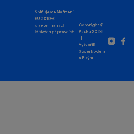
Splňujeme Nařízení
EU 2019/6
Copyright ©
o veterinárních
Packu 2026
léčivých přípravcích
|
Instagram
Facebo
Vytvořili
Superkoders
a
B tým