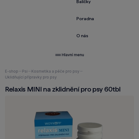
Balíčky
Poradna
O nás
Hlavní menu
Nacházíte
E-shop
Psi
Kosmetika a péče pro psy
se
Uklidňující přípravky pro psy
zde:
Relaxis MINI na zklidnění pro psy 60tbl