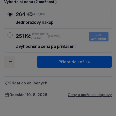
Vyberte si cenu (2 možnosti)
264 Kč
(4 Kč/tbl)
Jednorázový nákup
Běžná cena:
251 Kč
-5 %
(4 Kč/tbl)
264 Kč
zvýhodnění
Zvýhodněná cena po přihlášení
Ušetři 13 Kč díky 5 % za
registraci
nebo
přihlášení
do Moje Packu.
Množství
Přidat do košíku
-
+
Přidat do oblíbených
Odeslání 10. 8. 2026
Ceny a možnosti dopravy