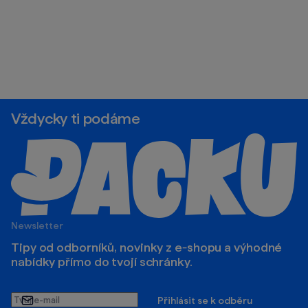
Vždycky ti podáme
Newsletter
Tipy od odborníků, novinky z e‑shopu a výhodné
nabídky přímo do tvojí schránky.
Tvůj
Přihlásit se k odběru
e-