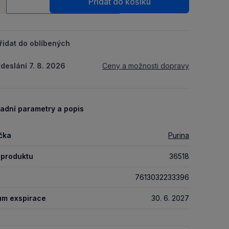
Přidat do košíku
+
řidat do oblíbených
deslání 7. 8. 2026
Ceny a možnosti dopravy
adní parametry a popis
čka
Purina
 produktu
36518
7613032233396
um exspirace
30. 6. 2027