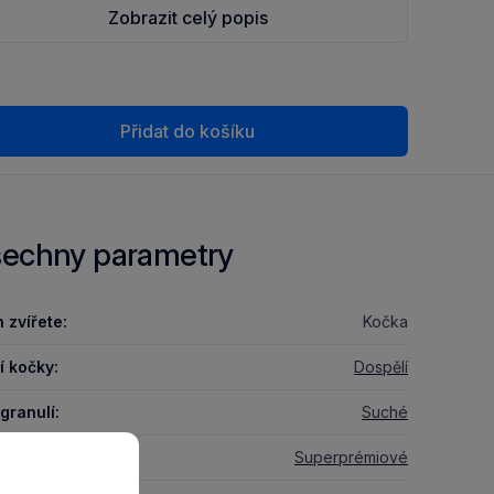
Zobrazit celý popis
Přidat do košíku
echny parametry
 zvířete:
Kočka
í kočky:
Dospělí
granulí:
Suché
a krmiva:
Superprémiové