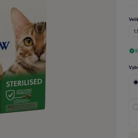
Veli
1.
S
Vybe
Množ