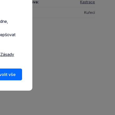
ifické určení krmiva:
Kastrace
ní zdroj proteinu:
Kuřecí
edne,
lepšovat
a
Zásady
olit vše