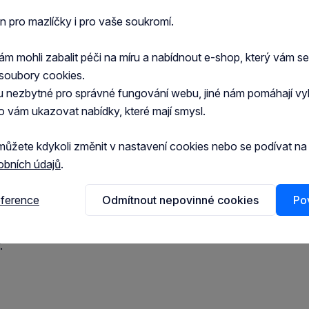
Spec
což přispívá ke zdraví močových cest. Vysoký obsah
en pro mazlíčky i pro vaše soukromí.
motu.
Hlav
 mohli zabalit péči na míru a nabídnout e-shop, který vám s
dních látek: petržele, špenátu, mrkve a hrachu.
soubory cookies.
at přirozenou obranyschopnost. Obsažený taurin je
u nezbytné pro správné fungování webu, jiné nám pomáhají vy
n neumějí samy produkovat. Taurin může podporovat
o vám ukazovat nabídky, které mají smysl.
a čekanka mohou napomáhat dobrému zažívání. Díky
at Chow je navíc redukován objem trusu Vaší kočky.
můžete kdykoli změnit v nastavení cookies nebo se podívat n
obních údajů
.
eference
Odmítnout nepovinné cookies
Pov
aso a vedlejší živočišné produkty (min. 14%) oleje
1,3%, hrách 1,3%), produkty přírodního původu
.