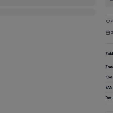
-
P
O
Zákl
Zna
Kód
EAN
Dat