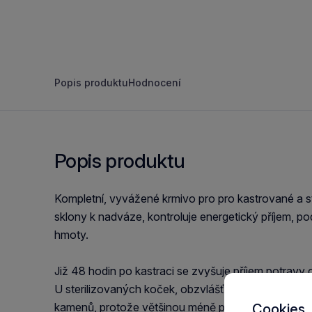
Popis produktu
Hodnocení
Popis produktu
Kompletní, vyvážené krmivo pro pro kastrované a st
sklony k nadváze, kontroluje energetický příjem, 
hmoty.
Již 48 hodin po kastraci se zvyšuje příjem potrav
U sterilizovaných koček, obzvlášť pokud mají nad
kamenů, protože většinou méně pijí a proto vyluču
Cookies