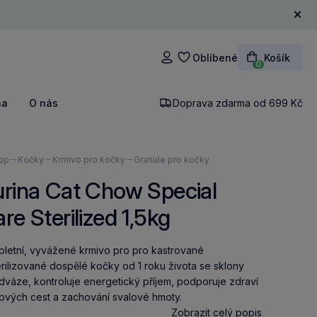
Zavří
Oblíbené
Košík
Přihlášení
0
na
O nás
Doprava zdarma od 699 Kč
ázíte
op
Kočky
Krmivo pro kočky
Granule pro kočky
rina Cat Chow Special
re Sterilized 1,5kg
letní, vyvážené krmivo pro pro kastrované
erilizované dospělé kočky od 1 roku života se sklony
dváze, kontroluje energetický příjem, podporuje zdraví
vých cest a zachování svalové hmoty.
Zobrazit celý popis