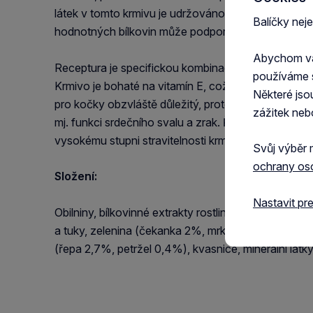
látek v tomto krmivu je udržováno nízké pH moči, 
Balíčky nej
hodnotných bílkovin může podporovat svalovou h
Abychom vám
Receptura je specifickou kombinací vybraných příro
používáme 
Krmivo je bohaté na vitamín E, což může podporov
Některé jso
pro kočky obzvláště důležitý, protože kočky tauri
zážitek neb
mj. funkci srdečního svalu a zrak. Řepkový šrot 
vysokému stupni stravitelnosti krmiva pro kočky C
Svůj výběr 
ochrany os
Složení:
Nastavit pr
Obilniny, bílkovinné extrakty rostlinného původu, m
a tuky, zelenina (čekanka 2%, mrkev 1,3%, špenát 
(řepa 2,7%, petržel 0,4%), kvasnice, minerální látky