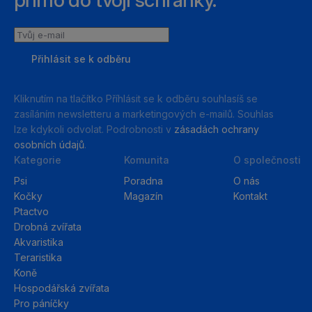
Tvůj
e-
Přihlásit se k odběru
mail
Kliknutím na tlačítko Příhlásit se k odběru souhlasíš se
zasíláním newsletteru a marketingových e-mailů. Souhlas
lze kdykoli odvolat. Podrobnosti v
zásadách ochrany
osobních údajů
.
Kategorie
Komunita
O společnosti
Psi
Poradna
O nás
Kočky
Magazín
Kontakt
Ptactvo
Drobná zvířata
Akvaristika
Teraristika
Koně
Hospodářská zvířata
Pro páníčky