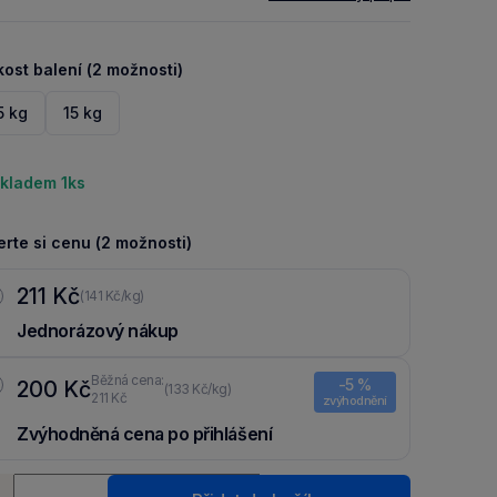
kost balení (2 možnosti)
5 kg
15 kg
kladem 1ks
rte si cenu (2 možnosti)
211 Kč
(141 Kč/kg)
Jednorázový nákup
Běžná cena:
-5 %
200 Kč
(133 Kč/kg)
211 Kč
zvýhodnění
Zvýhodněná cena po přihlášení
Ušetři 11 Kč díky 5 % za
registraci
nebo
přihlášení
do Moje
ství
Packu.