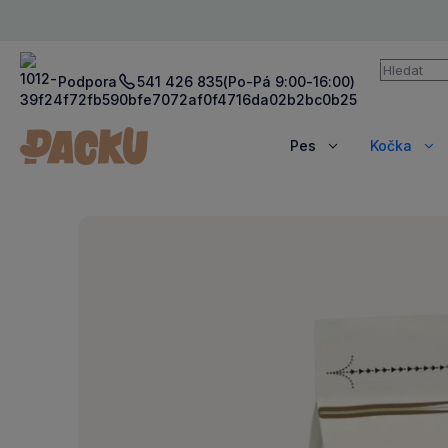
Vyhledává
Podpora
541 426 835
(Po-Pá 9:00-16:00)
Pes
Kočka
Zobrazit
Zob
více
víc