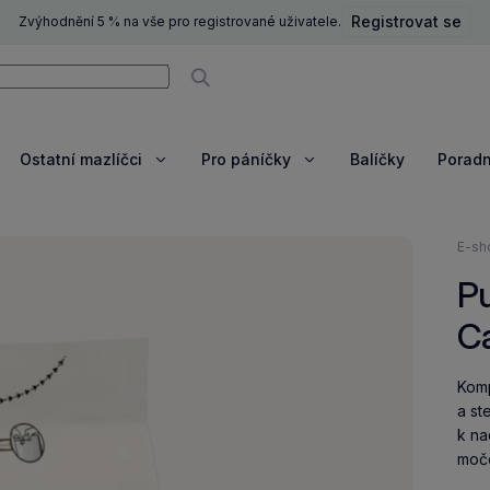
Registrovat se
Zvýhodnění 5 % na vše pro registrované uživatele.
ní
Vyhledávat
Ostatní mazlíčci
Pro páníčky
Balíčky
Porad
razit
Zobrazit
Zobrazit
e
více
více
Nach
E-sh
se
Pu
zde:
Ca
Komp
a st
k na
močo