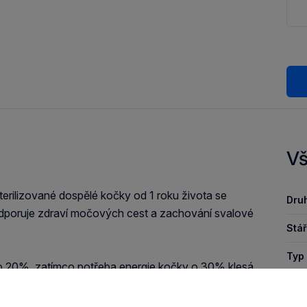
Vš
erilizované dospělé kočky od 1 roku života se
Druh
podporuje zdraví močových cest a zachování svalové
Stář
Typ 
y o 20%, zatímco potřeba energie kočky o 30% klesá.
váhu, dochází k častějšímu výskytu močových
Řad
jí méně moči. Díky přiměřenému obsahu minerálních