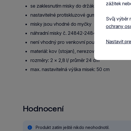
zážitek neb
se zaklesnutím misky do držáku a ochranou prot
nastavitelné protiskluzové gumové nožky
Svůj výběr 
misky jsou vhodné do myčky
ochrany os
náhradní misky č. 24842-24845
Nastavit pr
není vhodný pro venkovní použití
materiál: kov (stojan), nerezová ocel (misky)
rozměry: 2 × 2,8 l/ průměr 24 cm
max. nastavitelná výška misek: 50 cm
Hodnocení
Produkt zatím ještě nikdo neohodnotil.