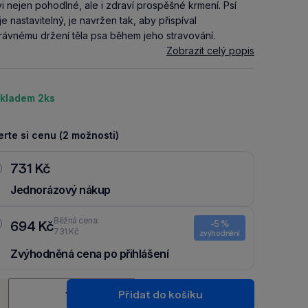
i nejen pohodlné, ale i zdraví prospěšné krmení. Psí
 je nastavitelný, je navržen tak, aby přispíval
rávnému držení těla psa během jeho stravování.
Zobrazit celý popis
kladem 2ks
rte si cenu (2 možnosti)
731 Kč
Jednorázový nákup
Běžná cena:
694 Kč
-5 %
731 Kč
zvýhodnění
Zvýhodněná cena po přihlášení
Ušetři 37 Kč díky 5 % za
registraci
nebo
přihlášení
do Moje
ství
Packu.
Přidat do košíku
+