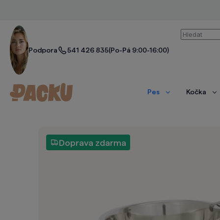
Vyhledáván
Podpora
541 426 835
(Po-Pá 9:00-16:00)
Pes
Kočka
Zobrazit
Zo
více
ví
Doprava zdarma