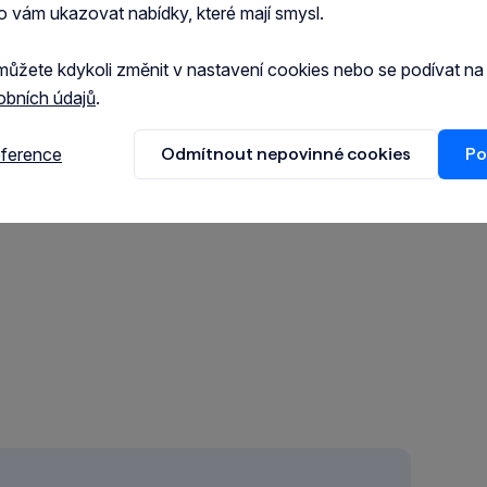
o vám ukazovat nabídky, které mají smysl.
i rachocení
můžete kdykoli změnit v nastavení cookies nebo se podívat n
obních údajů
.
eference
Odmítnout nepovinné cookies
Po