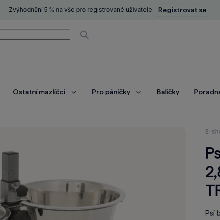
Zvýhodnění 5 % na vše pro registrované uživatele.
Registrovat se
í
Vyhledávat
Ostatní mazlíčci
Pro páníčky
Balíčky
Poradn
brazit
Zobrazit
Zobrazit
ce
více
více
Nach
E-sh
se
Ps
zde:
2,
T
Psí 