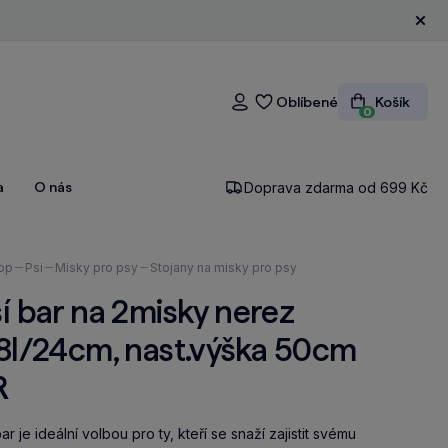
Zavří
Oblíbené
Košík
Přihlášení
0
a
O nás
Doprava zdarma od 699 Kč
ázíte
op
Psi
Misky pro psy
Stojany na misky pro psy
í bar na 2misky nerez
8l/24cm, nast.výška 50cm
R
bar je ideální volbou pro ty, kteří se snaží zajistit svému