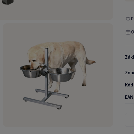
P
O
Zákl
Zna
Kód
EAN