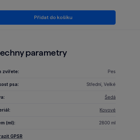
Přidat do košíku
echny parametry
 zvířete:
Pes
kost psa:
Střední, Velké
a:
Šedá
riál:
Kovové
m (ml):
2800 ml
razit GPSR