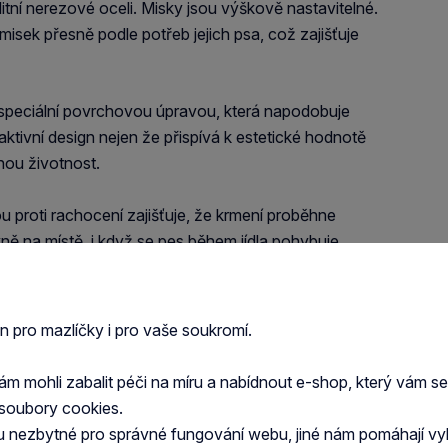
itní nerezové oceli. Misky jsou výškově nastavitelné.
isek přesně podle potřeb jejich psa, což zajišťuje
 speciální povrchovou úpravou, která napodobuje
ktivní design nejen že přispívá k estetické hodnotě
hou životnost.
 proti rachocení zajišťuje, že krmení proběhne
ě na místě, i když se pes během jídla pohybuje.
jí nechtěnému pohybu stojanu po podlaze. Údržba
odné k mytí v myčce na nádobí.
en pro mazlíčky i pro vaše soukromí.
 na torzi žaludku
 mohli zabalit péči na míru a nabídnout e-shop, který vám s
 oceli
soubory cookies.
u nezbytné pro správné fungování webu, jiné nám pomáhají vy
u tepaného kovu (tzv. hammer tone)