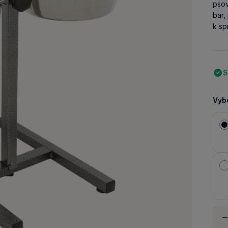
psov
bar,
k sp
S
Vybe
Množ
-