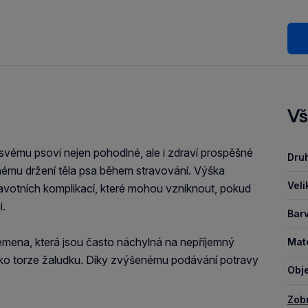
Vš
tit svému psovi nejen pohodlné, ale i zdraví prospěšné
Druh
ávnému držení těla psa během stravování. Výška
Veli
ravotních komplikací, které mohou vzniknout, pokud
i.
Barv
lemena, která jsou často náchylná na nepříjemný
Mate
ko torze žaludku. Díky zvýšenému podávání potravy
Obje
Zob