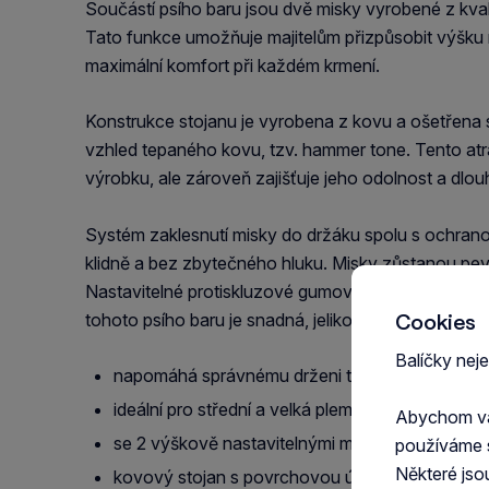
Součástí psího baru jsou dvě misky vyrobené z kval
Tato funkce umožňuje majitelům přizpůsobit výšku m
maximální komfort při každém krmení.
Konstrukce stojanu je vyrobena z kovu a ošetřena
vzhled tepaného kovu, tzv. hammer tone. Tento atra
výrobku, ale zároveň zajišťuje jeho odolnost a dlou
Systém zaklesnutí misky do držáku spolu s ochranou
klidně a bez zbytečného hluku. Misky zůstanou pevn
Nastavitelné protiskluzové gumové nožky zabraňu
tohoto psího baru je snadná, jelikož misky jsou vh
Cookies
Balíčky nej
napomáhá správnému drženi těla při krmení
ideální pro střední a velká plemena psů náchylná
Abychom vám
se 2 výškově nastavitelnými miskami z nerezové
používáme 
Některé jso
kovový stojan s povrchovou úpravou ve vzhled