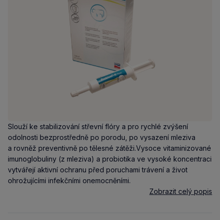
Slouží ke stabilizování střevní flóry a pro rychlé zvýšení
odolnosti bezprostředně po porodu, po vysazení mleziva
a rovněž preventivně po tělesné zátěži.Vysoce vitaminizované
imunoglobuliny (z mleziva) a probiotika ve vysoké koncentraci
vytvářejí aktivní ochranu před poruchami trávení a život
ohrožujícími infekčními onemocněními.
Zobrazit celý popis