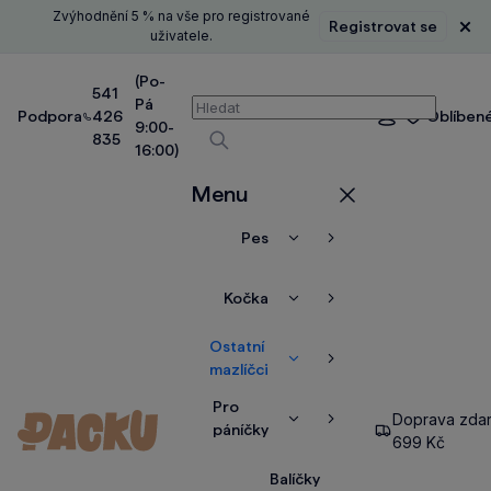
Zvýhodnění 5 % na vše pro registrované
Registrovat se
Zavř
uživatele.
(Po-
541
Pá
Vyhledávání
Podpora
426
Oblíben
Přihlášení
9:00-
835
16:00)
Vyhledávat
Menu
Zavřít
Pes
Zobrazit
Zobrazit
více
více
Kočka
Zobrazit
Zobrazit
více
více
Ostatní
Zobrazit
Zobrazit
mazlíčci
více
více
Pro
Doprava zda
Zobrazit
Zobrazit
páníčky
699 Kč
více
více
Balíčky