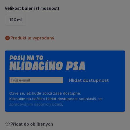
Velikost balení (1 možnost)
120 ml
Produkt je vyprodaný
Pošli na to
hlídacího psa
Tvůj
Hlídat dostupnost
e-
mail
Ozve se, až bude zboží zase dostupné.
Kliknutím na tlačítko Hlídat dostupnost souhlasíš se
zpracováním osobních údajů
.
Přidat do oblíbených