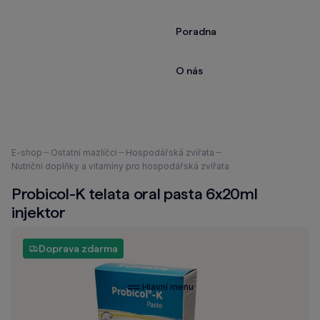
Poradna
O nás
Nacházíte
E-shop
Ostatní mazlíčci
Hospodářská zvířata
se
Nutriční doplňky a vitamíny pro hospodářská zvířata
zde:
Probicol-K telata oral pasta 6x20ml
injektor
Doprava zdarma
Hlavní menu