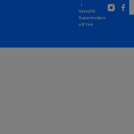
|
Instagram
Facebo
Vytvořili
Superkoders
a
B tým