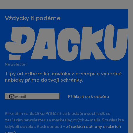
Vždycky ti podáme
Newsletter
Tipy od odborníků, novinky z e‑shopu a výhodné
nabídky přímo do tvojí schránky.
Tvůj
Přihlásit se k odběru
e-
mail
Kliknutím na tlačítko Příhlásit se k odběru souhlasíš se
zasíláním newsletteru a marketingových e-mailů. Souhlas lze
kdykoli odvolat. Podrobnosti v
zásadách ochrany osobních