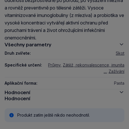
odolnosti bezprostředně po porodu, po vysazení mleziva
a rovněž preventivně po tělesné zátěži. Vysoce
vitaminizované imunoglobuliny (z mleziva) a probiotika ve
vysoké koncentraci vytvářejí aktivní ochranu před
poruchami trávení a život ohrožujícími infekčními
onemocněními.
Všechny parametry
Druh zvířete:
Skot
Specifické určení:
Průjmy
,
Zátěž, rekonvalescence, imunita
...
,
Zažívání
Aplikační forma:
Pasta
Hodnocení
Hodnocení
Produkt zatím ještě nikdo neohodnotil.