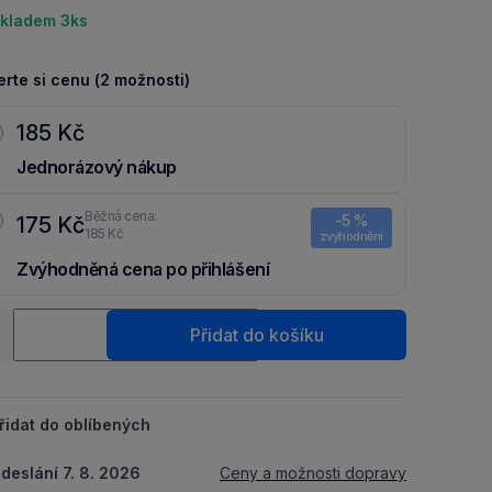
kladem 3ks
rte si cenu (2 možnosti)
185 Kč
Jednorázový nákup
Běžná cena:
-5 %
175 Kč
185 Kč
zvýhodnění
Zvýhodněná cena po přihlášení
Ušetři 10 Kč díky 5 % za
registraci
nebo
přihlášení
do Moje
ství
Packu.
Přidat do košíku
+
řidat do oblíbených
deslání 7. 8. 2026
Ceny a možnosti dopravy