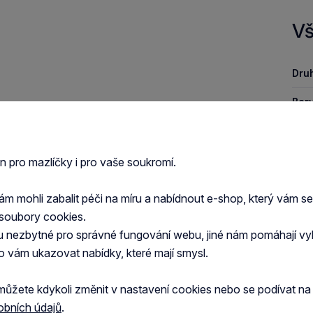
Vš
Druh
Barv
Mate
Zob
en pro mazlíčky i pro vaše soukromí.
 mohli zabalit péči na míru a nabídnout e-shop, který vám s
soubory cookies.
u nezbytné pro správné fungování webu, jiné nám pomáhají vy
o vám ukazovat nabídky, které mají smysl.
můžete kdykoli změnit v nastavení cookies nebo se podívat n
obních údajů
.