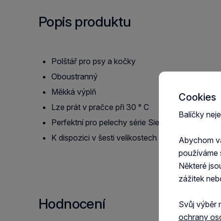
Popis produktu
Polštář pro psy a kočky
Oboustranný
Měkká výplň
Cookies
Lze prát v pračce při 30 ° C
Balíčky nej
Perfektní pro pelechy série Siesta Deluxe
K dispozici v šesti velikostech
Abychom vám
používáme 
Některé jso
zážitek neb
Hodnocení
Svůj výběr 
ochrany os