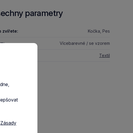
echny parametry
 zvířete:
Kočka, Pes
a:
Vícebarevné / se vzorem
riál:
Textil
razit GPSR
edne,
lepšovat
a
Zásady