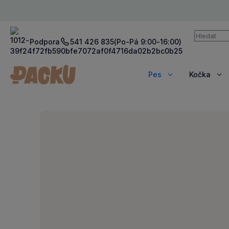
Vyhledává
Podpora
541 426 835
(Po-Pá 9:00-16:00)
Pes
Kočka
Zobrazit
Zob
více
víc