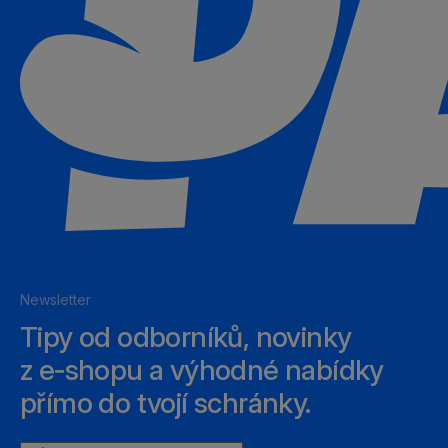
Newsletter
Tipy od odborníků, novinky
z e‑shopu a výhodné nabídky
přímo do tvojí schránky.