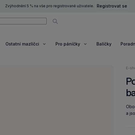
Registrovat se
Zvýhodnění 5 % na vše pro registrované uživatele.
ní
Vyhledávat
Ostatní mazlíčci
Pro páníčky
Balíčky
Porad
razit
Zobrazit
Zobrazit
e
více
více
Nach
E-sh
se
Po
zde:
b
Obou
a js