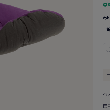
S
Vybe
Množ
-
P
O