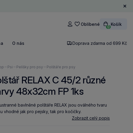
Zavří
Oblíbené
Košík
Přihlášení
0
na
O nás
Doprava zdarma od 699 Kč
ázíte
op
Psi
Pelíšky pro psy
Polštáře pro psy
lštář RELAX C 45/2 různé
arvy 48x32cm FP 1ks
stranné bavlněné polštáře RELAX jsou oválného tvaru
ou vhodné jak pro pejsky, tak pro kočičky.
Zobrazit celý popis