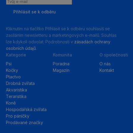
Tvůj
e-
Přihlásit se k odběru
mail
Kliknutím na tlačítko Příhlásit se k odběru souhlasíš se
zasíláním newsletteru a marketingových e-mailů. Souhlas
lze kdykoli odvolat. Podrobnosti v
zásadách ochrany
osobních údajů
.
Kategorie
Komunita
O společnosti
Psi
Poradna
O nás
Kočky
Magazín
Kontakt
Ptactvo
Drobná zvířata
Akvaristika
Teraristika
Koně
Hospodářská zvířata
Pro páníčky
Prodávané značky