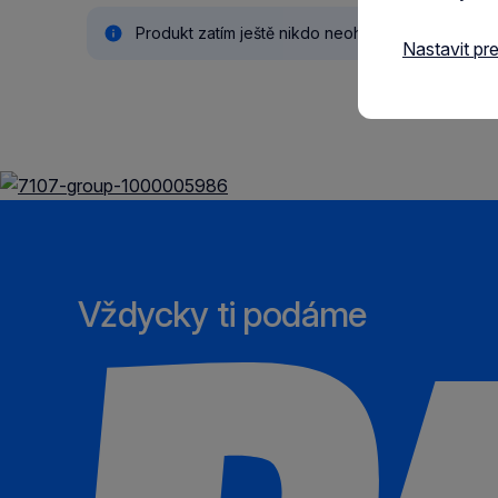
Produkt zatím ještě nikdo neohodnotil.
Nastavit pr
Vždycky ti podáme