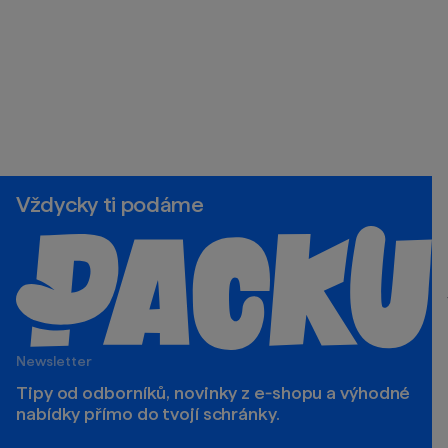
Vždycky ti podáme
Newsletter
Tipy od odborníků, novinky z e‑shopu a výhodné
nabídky přímo do tvojí schránky.