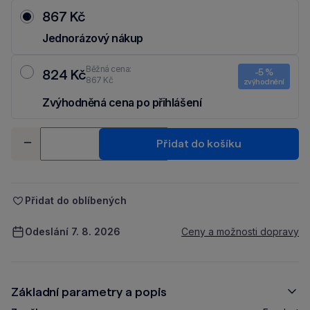
867 Kč
Jednorázový nákup
Běžná cena:
824 Kč
-5 %
867 Kč
zvýhodnění
Zvýhodněná cena po přihlášení
Ušetři 43 Kč díky 5 % za
registraci
nebo
přihlášení
do Moje Packu.
Množství
Přidat do košíku
-
+
Přidat do oblíbených
Odeslání 7. 8. 2026
Ceny a možnosti dopravy
Základní parametry a popis