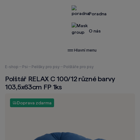
Poradna
O nás
Hlavní menu
Nacházíte
E-shop
Psi
Pelíšky pro psy
Polštáře pro psy
se
Polštář RELAX C 100/12 různé barvy
zde:
103,5x63cm FP 1ks
Doprava zdarma