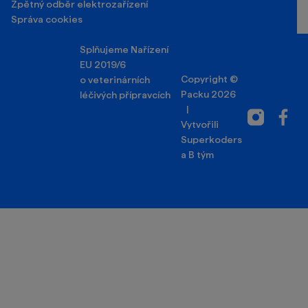
Zpětný odběr elektrozařízení
Správa cookies
Splňujeme Nařízení
EU 2019/6
Copyright ©
o veterinárních
Packu 2026
léčivých přípravcích
|
Instagram
Facebo
Vytvořili
Superkoders
a
B tým