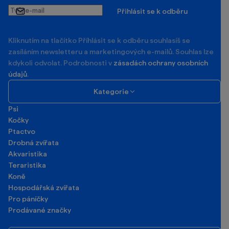
Tvůj
Přihlásit se k odběru
e-
mail
Kliknutím na tlačítko Příhlásit se k odběru souhlasíš se
zasíláním newsletteru a marketingových e-mailů. Souhlas lze
kdykoli odvolat. Podrobnosti v
zásadách ochrany osobních
údajů
.
Kategorie
Psi
Kočky
Ptactvo
Drobná zvířata
Akvaristika
Teraristika
Koně
Hospodářská zvířata
Pro páníčky
Prodávané značky