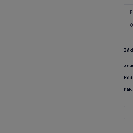
P
O
Zákl
Zna
Kód
EAN