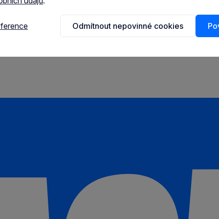
obních údajů
.
eference
Odmítnout nepovinné cookies
Pov