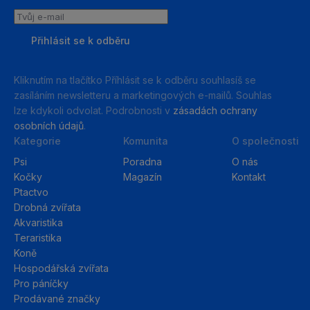
Tvůj
e-
Přihlásit se k odběru
mail
Kliknutím na tlačítko Příhlásit se k odběru souhlasíš se
zasíláním newsletteru a marketingových e-mailů. Souhlas
lze kdykoli odvolat. Podrobnosti v
zásadách ochrany
osobních údajů
.
Kategorie
Komunita
O společnosti
Psi
Poradna
O nás
Kočky
Magazín
Kontakt
Ptactvo
Drobná zvířata
Akvaristika
Teraristika
Koně
Hospodářská zvířata
Pro páníčky
Prodávané značky