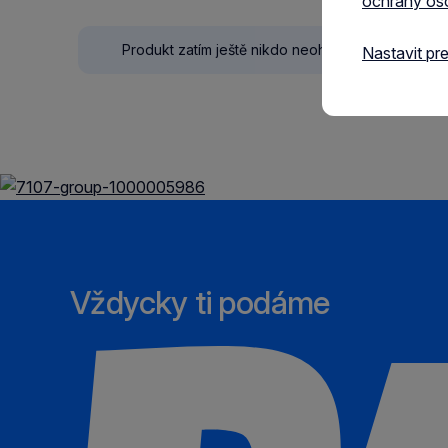
ochrany os
Produkt zatím ještě nikdo neohodnotil.
Nastavit pr
Vždycky ti podáme