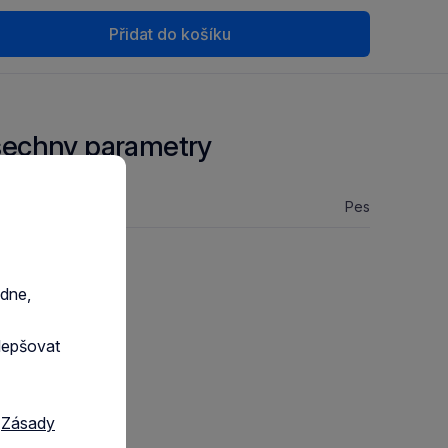
Přidat do košíku
echny parametry
 zvířete:
Pes
razit GPSR
edne,
lepšovat
a
Zásady