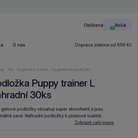
Zavří
Oblíbené
Košík
Přihlášení
0
na
O nás
Doprava zdarma od 699 Kč
ázíte
op
Psi
Hygiena a čistota
Hygienické podložky
dložka Puppy trainer L
áhradní 30ks
 gelové podložky obsahují super absorbent a jsou
málně savé. Náhradní podložky k plastové toaletě.
Zobrazit celý popis