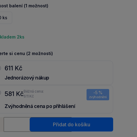
kost balení (1 možnost)
0 ks
kladem 2ks
rte si cenu (2 možnosti)
611 Kč
Jednorázový nákup
Běžná cena:
-5 %
581 Kč
611 Kč
zvýhodnění
Zvýhodněná cena po přihlášení
Ušetři 30 Kč díky 5 % za
registraci
nebo
přihlášení
do Moje
ství
Packu.
Přidat do košíku
+