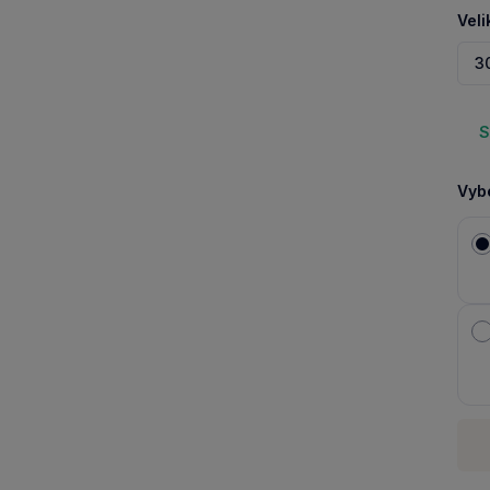
Veli
3
S
Vybe
Množ
-