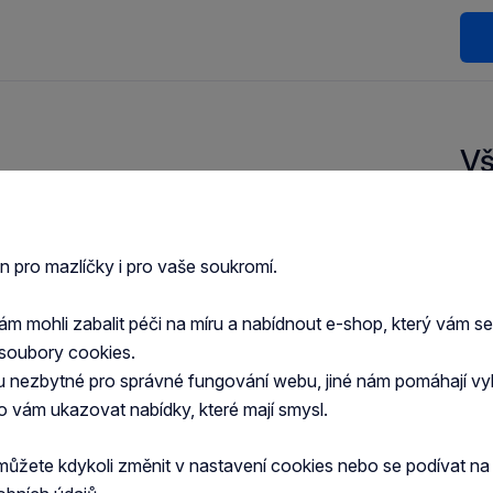
Vš
jsou maximálně savé.
Druh
en pro mazlíčky i pro vaše soukromí.
Zob
.
 mohli zabalit péči na míru a nabídnout e-shop, který vám s
soubory cookies.
u nezbytné pro správné fungování webu, jiné nám pomáhají vy
o vám ukazovat nabídky, které mají smysl.
můžete kdykoli změnit v nastavení cookies nebo se podívat n