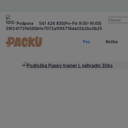
Vyhledává
Podpora
541 426 835
(Po-Pá 9:00-16:00)
Pes
Kočka
Zobrazit
Zob
více
víc