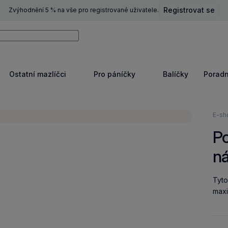
Registrovat se
Zvýhodnění 5 % na vše pro registrované uživatele.
ní
Vyhledávat
Ostatní mazlíčci
Pro páníčky
Balíčky
Porad
razit
Zobrazit
Zobrazit
e
více
více
Nach
E-sh
se
Po
zde:
n
Tyto
maxi